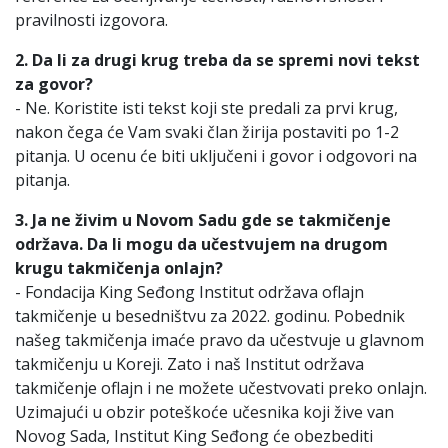
pravilnosti izgovora.
2. Da li za drugi krug treba da se spremi novi tekst
za govor?
- Ne. Koristite isti tekst koji ste predali za prvi krug,
nakon čega će Vam svaki član žirija postaviti po 1-2
pitanja. U ocenu će biti uključeni i govor i odgovori na
pitanja.
3. Ja
n
e
živim
u
N
o
v
o
m
S
a
du
gd
e
s
e
t
a
kmič
e
nj
e
o
drž
a
v
a.
D
a
li
m
o
gu
d
a
uč
e
stvu
je
m
n
a
drug
o
m
krugu
t
a
kmič
e
nj
a o
nl
aj
n
?
- Fondacija King Seđong Institut održava oflajn
takmičenje u besedništvu za 2022. godinu. Pobednik
našeg takmičenja imaće pravo da učestvuje u glavnom
takmičenju u Koreji. Zato i naš Institut održava
takmičenje oflajn i ne možete učestvovati preko onlajn.
Uzimajući u obzir poteškoće učesnika koji žive van
Novog Sada, Institut King Seđong će obezbediti