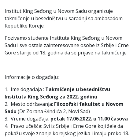
Institut King Seđong u Novom Sadu organizuje
takmičenje u besedništvu u saradnji sa ambasadom
Republike Koreje.
Pozivamo studente Instituta King Seđong u Novom
Sadu i sve ostale zainteresovane osobe iz Srbije i Crne
Gore starije od 18. godina da se prijave na takmičenje.
Informacije o događaju:
1. Ime događaja :
Takmičenje u besedništvu
Instituta King Seđong za 2022. godinu
2. Mesto održavanja:
Filozofski fakultet u Novom
Sadu
(Dr Zorana Đinđića 2, Novi Sad)
3. Vreme događaja:
petak 17.06.2022. u 11.00 časova
4. Pravo učešća: Svi iz Srbije i Crne Gore koji žele da
pokažu svoje znanje korejskog jezika i imaju preko 18.