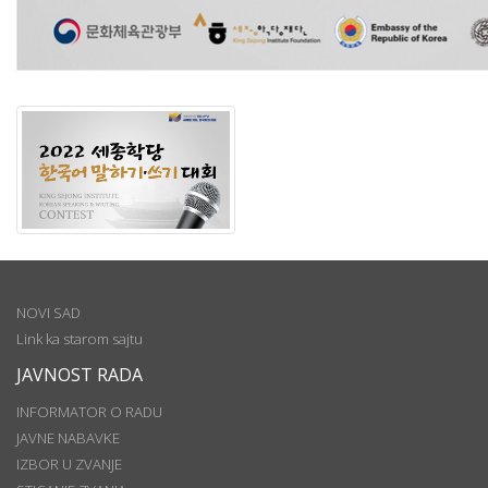
NOVI SAD
Link ka starom sajtu
JAVNOST RADA
INFORMATOR O RADU
JAVNE NABAVKE
IZBOR U ZVANJE