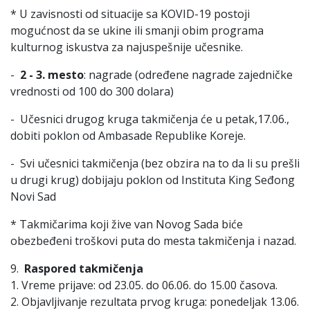
* U zavisnosti od situacije sa KOVID-19 postoji
mogućnost da se ukine ili smanji obim programa
kulturnog iskustva za najuspešnije učesnike.
-
2 - 3. mesto
: nagrade (određene nagrade zajedničke
vrednosti od 100 do 300 dolara)
- Učesnici drugog kruga takmičenja će u petak,17.06.,
dobiti poklon od Ambasade Republike Koreje.
- Svi učesnici takmičenja (bez obzira na to da li su prešli
u drugi krug) dobijaju poklon od Instituta King Seđong
Novi Sad
* Takmičarima koji žive van Novog Sada biće
obezbeđeni troškovi puta do mesta takmičenja i nazad.
9.
Raspored takmičenja
1. Vreme prijave: od 23.05. do 06.06. do 15.00 časova.
2. Objavljivanje rezultata prvog kruga: ponedeljak 13.06.