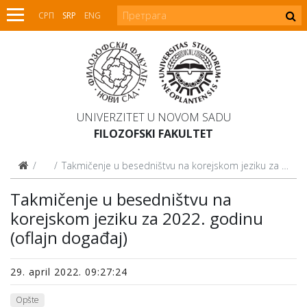
СРП
SRP
ENG
UNIVERZITET U NOVOM SADU
FILOZOFSKI FAKULTET
Vesti
Takmičenje u besedništvu na korejskom jeziku za 2022. godinu (oflajn događaj)
Takmičenje u besedništvu na
korejskom jeziku za 2022. godinu
(oflajn događaj)
29. april 2022. 09:27:24
Opšte