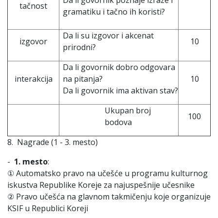
Da li govornik poznaje izraze i
tačnost
gramatiku i tačno ih koristi?
Da li su izgovor i akcenat
izgovor
10
prirodni?
Da li govornik dobro odgovara
interakcija
na pitanja?
10
Da li govornik ima aktivan stav?
Ukupan broj
100
bodova
8. Nagrade (1 - 3. mesto)
-
1. mesto
:
① Automatsko pravo na učešće u programu kulturnog
iskustva Republike Koreje za najuspešnije učesnike
② Pravo učešća na glavnom takmičenju koje organizuje
KSIF u Republici Koreji