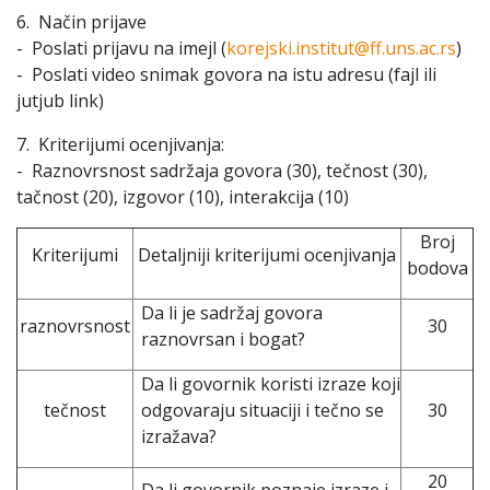
6. Način prijave
- Poslati prijavu na imejl (
korejski.institut@ff.uns.ac.rs
)
- Poslati video snimak govora na istu adresu (fajl ili
jutjub link)
7. Kriterijumi ocenjivanja:
- Raznovrsnost sadržaja govora (30), tečnost (30),
tačnost (20), izgovor (10), interakcija (10)
Broj
Kriterijumi
Detaljniji kriterijumi ocenjivanja
bodova
Da li je sadržaj govora
raznovrsnost
30
raznovrsan i bogat?
Da li govornik koristi izraze koji
tečnost
odgovaraju situaciji i tečno se
30
izražava?
20