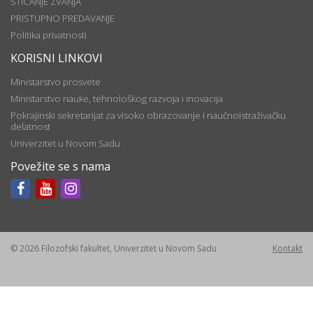
STICANJE ZVANJA
PRISTUPNO PREDAVANJE
Politika privatnosti
KORISNI LINKOVI
Ministarstvo prosvete
Ministarstvo nauke, tehnološkog razvoja i inovacija
Pokrajinski sekretarijat za visoko obrazovanje i naučnoistraživačku
delatnost
Univerzitet u Novom Sadu
Povežite se s nama
© 2026 Filozofski fakultet, Univerzitet u Novom Sadu
Kontakt