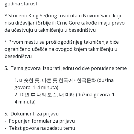
godina starosti.
* Studenti King Seđong Instituta u Novom Sadu koji
nisu državljani Srbije ili Crne Gore takođe imaju pravo
da učestvuju u takmičenju u besedništvu.
* Prvom mestu sa prošlogodišnjeg takmičenja biće
ograničeno učešće na ovogodišnjem takmičenju u
besedništvu.
5. Tema govora: Izabrati jednu od dve ponuđene teme
1. 비슷한 듯, 다른 듯 한국어 • 한국문화 (dužina
govora: 1-4 minuta)
2. 10년 후 나의 모습, 내 미래 (dužina govora: 1-
4 minuta)
5. Dokumenti za prijavu:
- Popunjen formular za prijavu
- Tekst govora na zadatu temu