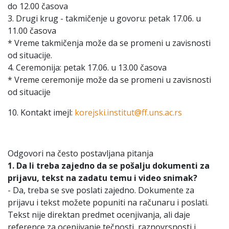
do 12.00 časova
3. Drugi krug - takmičenje u govoru: petak 17.06. u
11.00 časova
* Vreme takmičenja može da se promeni u zavisnosti
od situacije.
4. Ceremonija: petak 17.06. u 13.00 časova
* Vreme ceremonije može da se promeni u zavisnosti
od situacije
10. Kontakt imejl:
korejski.institut@ff.uns.ac.rs
Odgovori na često postavljana pitanja
1. Da li treba zajedno da se pošalju dokumenti za
prijavu, tekst na zadatu temu i video snimak?
- Da, treba se sve poslati zajedno. Dokumente za
prijavu i tekst možete popuniti na računaru i poslati.
Tekst nije direktan predmet ocenjivanja, ali daje
reference za ocenjivanje tečnosti, raznovrsnosti i