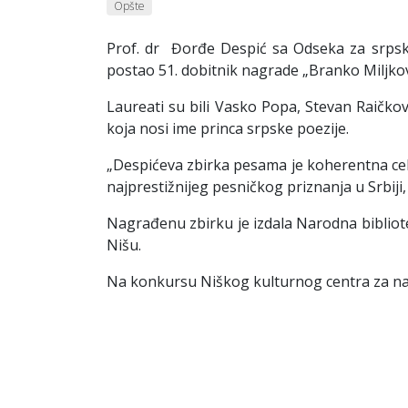
Opšte
Prof. dr Đorđe Despić sa Odseka za srpsku
postao 51. dobitnik nagrade „Branko Miljkov
Laureati su bili Vasko Popa, Stevan Raičkovi
koja nosi ime princa srpske poezije.
„Despićeva zbirka pesama je koherentna celin
najprestižnijeg pesničkog priznanja u Srbiji
Nagrađenu zbirku je izdala Narodna bibliote
Nišu.
Na konkursu Niškog kulturnog centra za najb