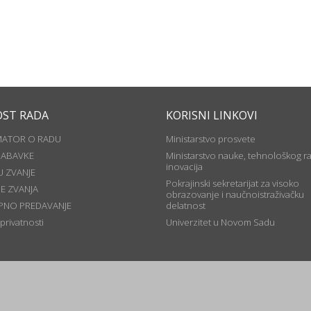
OST RADA
KORISNI LINKOVI
MATOR O RADU
Ministarstvo prosvete
NABAVKE
Ministarstvo nauke, tehnološkog ra
inovacija
U ZVANJE
Pokrajinski sekretarijat za visoko
JE ZVANJA
obrazovanje i naučnoistraživačku
PNO PREDAVANJE
delatnost
 privatnosti
Univerzitet u Novom Sadu