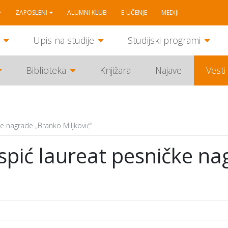
ZAPOSLENI
ALUMNI KLUB
E-UČENJE
MEDIJI
Upis na studije
Studijski programi
Biblioteka
Knjižara
Najave
Vesti
e nagrade „Branko Miljković“
spić laureat pesničke n