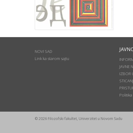
JAVN
NOVI SAD
Link ka starom sajtu
INFOR
JAVNE 
IZBOR 
STICAN
PRISTU
Politika
© 2026 Filozofski fakultet, Univerzitet u Novom Sadu