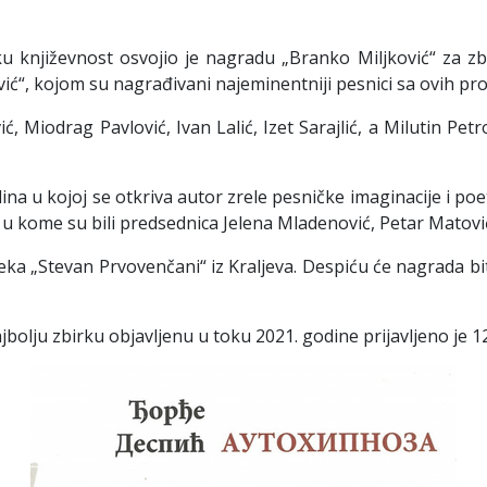
 književnost osvojio je nagradu „Branko Miljković“ za z
ić“, kojom su nagrađivani najeminentniji pesnici sa ovih pro
ć, Miodrag Pavlović, Ivan Lalić, Izet Sarajlić, a Milutin Pe
a u kojoj se otkriva autor zrele pesničke imaginacije i poeti
, u kome su bili predsednica Jelena Mladenović, Petar Matovi
ka „Stevan Prvovenčani“ iz Kraljeva. Despiću će nagrada biti
olju zbirku objavljenu u toku 2021. godine prijavljeno je 1