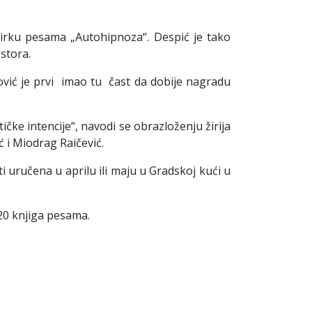
birku pesama „Autohipnoza“. Despić je tako
stora.
trović je prvi imao tu čast da dobije nagradu
čke intencije“, navodi se obrazloženju žirija
ć i Miodrag Raičević.
 uručena u aprilu ili maju u Gradskoj kući u
20 knjiga pesama.