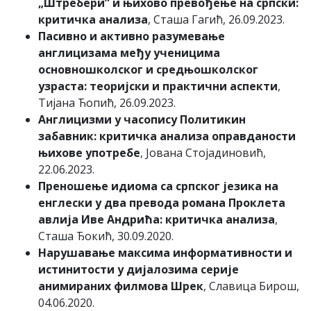
„Штребери” и њихово превођење на српски:
критичка анализа
, Сташа Гагић, 26.09.2023.
Пасивно и активно разумевање
англицизама међу ученицима
основношколског и средњошколског
узраста: теоријски и практични аспекти
,
Тијана Ћопић, 26.09.2023.
Англицизми у часопису Политикин
забавник: критичка анализа оправданости
њихове употребе
, Јована Стојадиновић,
22.06.2023.
Преношење идиома са српског језика на
енглески у два превода романа Проклета
авлија Иве Андрића: критичка анализа
,
Сташа Ђокић, 30.09.2020.
Нарушавање максима информативности и
истинитости у дијалозима серије
анимираних филмова Шрек
, Славица Бирош,
04.06.2020.