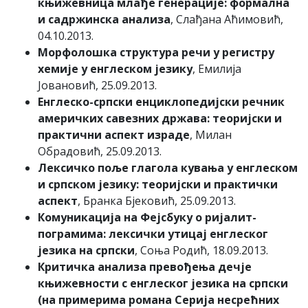
књижевница млађе генерације: формална
и садржинска анализа
, Слађана Аћимовић,
04.10.2013.
Морфолошка структура речи у регистру
хемије у енглеском језику
, Емилија
Јовановић, 25.09.2013.
Енглеско-српски енциклопедијски речник
америчких савезних држава: теоријски и
практични аспект израде
, Милан
Обрадовић, 25.09.2013.
Лексичко поље глагола кувања у енглеском
и српском језику: теоријски и практички
аспект
, Бранка Бјековић, 25.09.2013.
Комуникација на Фејсбуку о ријалит-
пограмима: лексички утицај енглеског
језика на српски
, Соња Родић, 18.09.2013.
Критичка анализа превођења дечје
књижевности с енглеског језика на српски
(на примерима романа Серија несрећних