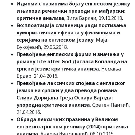
Идиоми с називима боја у енглеском језику
и њихови речнички преводи на мађарски:
критична анализа
, Зита Барлаи, 09.10.2018.
Експлоатација сливеница ради постизања
хумористичких ефеката у филмовима и
серијама на енглеском језику
, Маја
Вукојевић, 29.05.2018.
Превођење енглеских форми и значења у
роману Life after God Дагласа Копланда на
српски језик: критичка анализа
, Немања
Брдар, 21.04.2016.
Превођење лексичких спојева с енглеског
језика на српски у два превода романа
Слика Доријана Греја Оскара Вајлда:
упоредна критичка анализа
, Сретен Пантић,
21.04.2016.
Обрада лексичких празнина у Великом
енглеско-српском речнику (2014): критичка
анализа
, Андреа Његошевић, 08.10.2015.