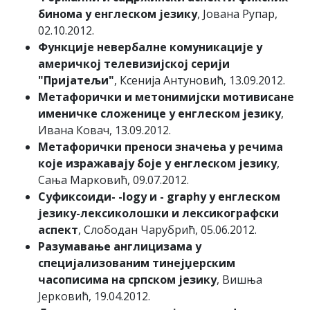
бинома у енглеском језику
, Јована Рупар,
02.10.2012.
Функције невербалне комуникације у
америчкој телевизијској серији
"Пријатељи"
, Ксенија Антуновић, 13.09.2012.
Метафорички и метонимијски мотивисане
именичке сложенице у енглеском језику
,
Ивана Ковач, 13.09.2012.
Метафорички преноси значења у речима
које изражавају боје у енглеском језику
,
Сања Мaрковић, 09.07.2012.
Суфиксоиди- -logy и - graphy у енглеском
језику-лексиколошки и лексикографски
аспект
, Слободан Чарубрић, 05.06.2012.
Разумавање англицизама у
специјализованим тинејџерским
часописима на српском језику
, Вишња
Јерковић, 19.04.2012.