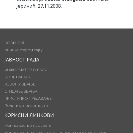
Јеринић, 27.11.2008.
НОВИ САД
Линк ка старом сајту
ЈАВНОСТ РАДА
ИНФОРМАТОР О РАДУ
ЈАВНЕ НАБАВКЕ
ИЗБОР У ЗВАЊЕ
СТИЦАЊЕ ЗВАЊА
ПРИСТУПНО ПРЕДАВАЊЕ
Политика приватности
КОРИСНИ ЛИНКОВИ
Министарство просвете
Министарство науке, технолошког развоја и иновација