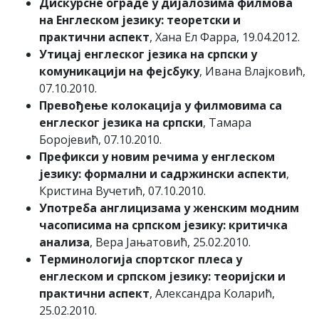
Дискурсне ограде у дијалозима филмова
на Енглеском језику: теоретски и
практични аспект
, Хана Ел Фарра, 19.04.2012.
Утицај енглеског језика на српски у
комуникацији на фејсбуку
, Ивана Влајковић,
07.10.2010.
Превођење колокација у филмовима са
енглеског језика на српски
, Тамара
Боројевић, 07.10.2010.
Префикси у новим речима у енглеском
језику: формални и садржински аспекти
,
Кристина Вучетић, 07.10.2010.
Употреба англицизама у женским модним
часописима на српском језику: критичка
анализа
, Вера Јањатовић, 25.02.2010.
Терминологија спортског плеса у
енглеском и српском језику: теоријски и
практични аспект
, Александра Коларић,
25.02.2010.