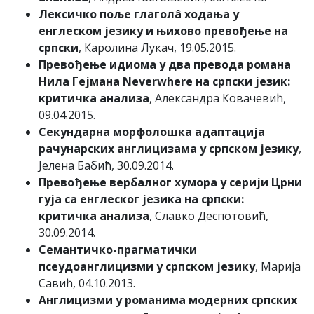
Лексичко поље глаголâ ходања у
енглеском језику и њихово превођење на
српски
, Каролина Лукач, 19.05.2015.
Превођење идиома у два превода романа
Нила Гејмана Neverwhere на српски језик:
критичка анализа
, Александра Ковачевић,
09.04.2015.
Секундарна морфолошка адаптација
рачунарских англицизама у српском језику
,
Јелена Бабић, 30.09.2014.
Превођење вербалног хумора у серији Црни
гуја са енглеског језика на српски:
критичка анализа
, Славко Деспотовић,
30.09.2014.
Семантичко-прагматички
псеудоанглицизми у српском језику
, Марија
Савић, 04.10.2013.
Англицизми у романима модерних српских