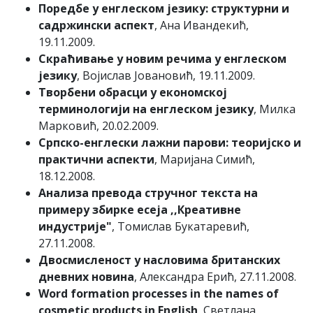
Поредбе у енглеском језику: структурни и
садржински аспект
, Ана Ивандекић,
19.11.2009.
Скраћивање у новим речима у енглеском
језику
, Војислав Јовановић, 19.11.2009.
Творбени обрасци у економској
терминологији на енглеском језику
, Милка
Марковић, 20.02.2009.
Српско-енглески лажни парови: теоријско и
практични аспекти
, Маријана Симић,
18.12.2008.
Анализа превода стручног текста на
примеру збирке есеја ,,Креативне
индустрије"
, Томислав Букатаревић,
27.11.2008.
Двосмисленост у насловима британских
дневних новина
, Александра Ерић, 27.11.2008.
Word formation processes in the names of
cosmetic products in English
, Светлана