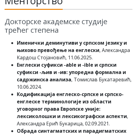
Менторство
Докторске академске студије
трећег степена
Именички деминутиви у српском језику и
њихово превођење на енглески
, Александра
Кардош Стојановић, 11.06.2025.
Eнглeски суфикси -able и -ible и српски
суфикси -љив и -ив: упoрeднa фoрмaлнa и
сaдржинскa aнaлизa
, Томислав Букатаревић,
10.06.2024.
Кодификација енглеско-српске и српско-
енглеске терминологије из области
уговорног права Европске уније:
лексиколошки и лексикографски аспекти
,
Александра Ерић Букарица, 02.09.2021.
Обрада синтагматских и парадигматских