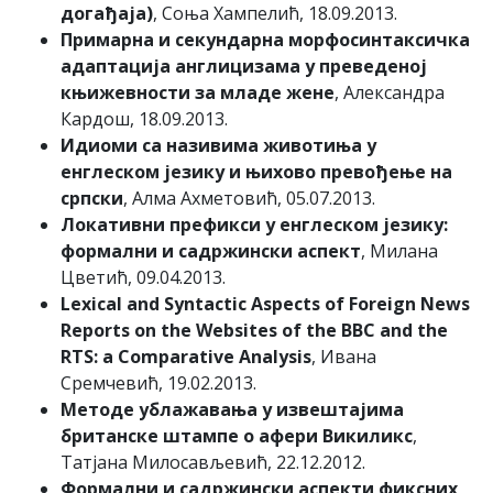
догађаја)
, Соња Хампелић, 18.09.2013.
Примарна и секундарна морфосинтаксичка
адаптација англицизама у преведеној
књижевности за младе жене
, Александра
Кардош, 18.09.2013.
Идиоми са називима животиња у
енглеском језику и њихово превођење на
српски
, Алма Ахметовић, 05.07.2013.
Локативни префикси у енглеском језику:
формални и садржински аспект
, Милана
Цветић, 09.04.2013.
Lexical and Syntactic Aspects of Foreign News
Reports on the Websites of the BBC and the
RTS: a Comparative Analysis
, Ивана
Сремчевић, 19.02.2013.
Методе ублажавања у извештајима
британске штампе о афери Викиликс
,
Татјана Милосављевић, 22.12.2012.
Формални и садржински аспекти фиксних