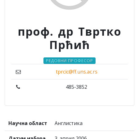
проф. др Твртко
Прћић
РЕДОВНИ ПРОФЕСОР
tprcic@ff.uns.ac.rs
485-3852
Научна област
Англистика
Датум избора
3. април 2006.