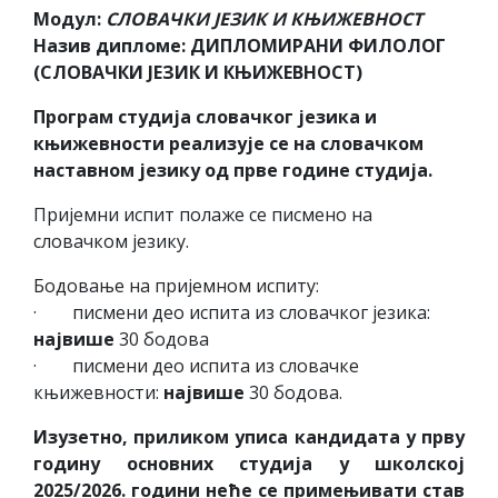
Модул:
СЛОВАЧКИ ЈЕЗИК И КЊИЖЕВНОСТ
Назив дипломе: ДИПЛОМИРАНИ ФИЛОЛОГ
(СЛОВАЧКИ ЈЕЗИК И КЊИЖЕВНОСТ)
Програм студија словачког језика и
књижевности реализује се на словачком
наставном језику од прве године студија.
Пријемни испит полаже се писмено на
словачком језику.
Бодовање на пријемном испиту:
· писмени део испита из словачког језика:
највише
30 бодова
· писмени део испита из словачке
књижевности:
највише
30 бодова.
Изузетно, приликом уписа кандидата у прву
годину основних студија у школској
2025/2026. години неће се примењивати став