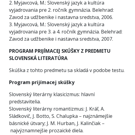
2. Myjavcová, M.: Slovenský jazyk a kultúra
vyjadrovania pre 2. ročník gymnázia. Belehrad:
Zavod za udžbenike i nastavna sredstva, 2006.
3. Myjavcová, M.: Slovenský jazyk a kultúra
vyjadrovania pre 3. a 4. ročník gymnázia. Belehrad:
Zavod za udžbenike i nastavna sredstva, 2007.
PROGRAM PRIJÍMACEJ SKÚŠKY Z PREDMETU
SLOVENSKÁ LITERATÚRA
Skúška z tohto predmetu sa skladá v podobe testu.
Program prijímacej skúšky
Slovenský literárny klasicizmus: hlavní
predstavitelia.
Slovenský literárny romantizmus: J. Kráľ, A.
Sládkovič, J. Botto, S. Chalupka – najznámejšie
básnické útvary; J. M. Hurban, J. Kalinčiak –
najvýznamnejšie prozaické diela.