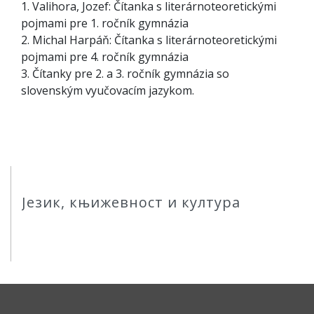
1. Valihora, Jozef: Čítanka s literárnoteoretickými
pojmami pre 1. ročník gymnázia
2. Michal Harpáň: Čítanka s literárnoteoretickými
pojmami pre 4. ročník gymnázia
3. Čítanky pre 2. a 3. ročník gymnázia so
slovenským vyučovacím jazykom.
Језик, књижевност и култура