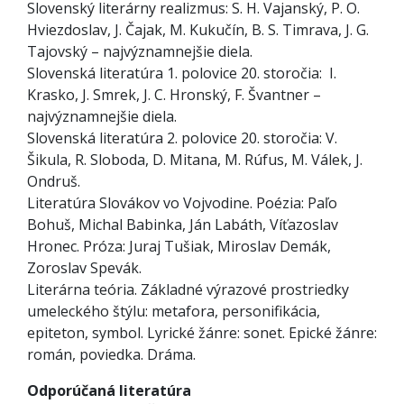
Slovenský literárny realizmus: S. H. Vajanský, P. O.
Hviezdoslav, J. Čajak, M. Kukučín, B. S. Timrava, J. G.
Tajovský – najvýznamnejšie diela.
Slovenská literatúra 1. polovice 20. storočia: I.
Krasko, J. Smrek, J. C. Hronský, F. Švantner –
najvýznamnejšie diela.
Slovenská literatúra 2. polovice 20. storočia: V.
Šikula, R. Sloboda, D. Mitana, M. Rúfus, M. Válek, J.
Ondruš.
Literatúra Slovákov vo Vojvodine. Poézia: Paľo
Bohuš, Michal Babinka, Ján Labáth, Víťazoslav
Hronec. Próza: Juraj Tušiak, Miroslav Demák,
Zoroslav Spevák.
Literárna teória. Základné výrazové prostriedky
umeleckého štýlu: metafora, personifikácia,
epiteton, symbol. Lyrické žánre: sonet. Epické žánre:
román, poviedka. Dráma.
Odporúčaná literatúra