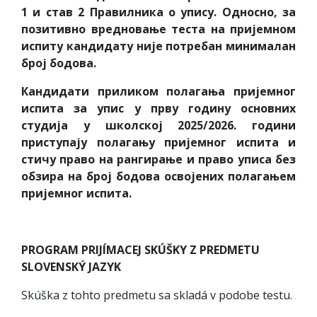
1 и став 2 Правилника о упису. Односно, за
позитивно вредновање теста на пријемном
испиту кандидату није потребан минималан
број бодова.
Кандидати приликом полагања пријемног
испита за упис у прву годину основних
студија у школској 2025/2026. години
приступају полагању пријемног испита и
стичу право на рангирање и право уписа без
обзира на број бодова освојених полагањем
пријемног испита
.
PROGRAM PRIJÍMACEJ SKÚŠKY Z PREDMETU
SLOVENSKÝ JAZYK
Skúška z tohto predmetu sa skladá v podobe testu.