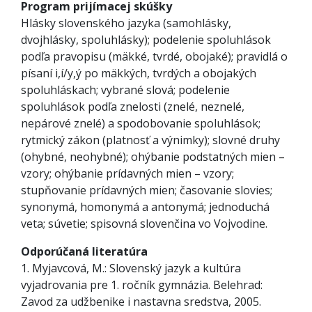
Program prijímacej skúšky
Hlásky slovenského jazyka (samohlásky,
dvojhlásky, spoluhlásky); podelenie spoluhlások
podľa pravopisu (mäkké, tvrdé, obojaké); pravidlá o
písaní i,í/y,ý po mäkkých, tvrdých a obojakých
spoluhláskach; vybrané slová; podelenie
spoluhlások podľa znelosti (znelé, neznelé,
nepárové znelé) a spodobovanie spoluhlások;
rytmický zákon (platnosť a výnimky); slovné druhy
(ohybné, neohybné); ohýbanie podstatných mien –
vzory; ohýbanie prídavných mien – vzory;
stupňovanie prídavných mien; časovanie slovies;
synonymá, homonymá a antonymá; jednoduchá
veta; súvetie; spisovná slovenčina vo Vojvodine.
Odporúčaná literatúra
1. Myjavcová, M.: Slovenský jazyk a kultúra
vyjadrovania pre 1. ročník gymnázia. Belehrad:
Zavod za udžbenike i nastavna sredstva, 2005.