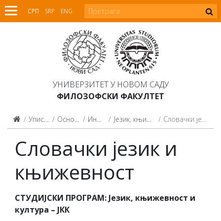
СРП
SRP
ENG
УНИВЕРЗИТЕТ У НОВОМ САДУ
ФИЛОЗОФСКИ ФАКУЛТЕТ
Упис на студије
Основне студије
Информатор
Језик, књижевност и култура
Словачки језик и књижевност
Словачки језик и
књижевност
СТУДИЈСКИ ПРОГРАМ: Језик, књижевност и
култура – ЈКК