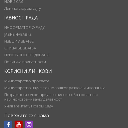
НОВИ САД
Линк ка старом сајту
ЈАВНОСТ РАДА
ИНФОРМАТОР О РАДУ
ЈАВНЕ НАБАВКЕ
ИЗБОР У ЗВАЊЕ
СТИЦАЊЕ ЗВАЊА
ПРИСТУПНО ПРЕДАВАЊЕ
Политика приватности
КОРИСНИ ЛИНКОВИ
Министарство просвете
Министарство науке, технолошког развоја и иновација
Покрајински секретаријат за високо образовање и
научноистраживачку делатност
Универзитет у Новом Саду
Повежите се с нама