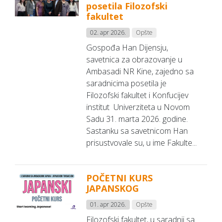
posetila Filozofski
fakultet
02. apr 2026.
Opšte
Gospođa Han Dijensju,
savetnica za obrazovanje u
Ambasadi NR Kine, zajedno sa
saradnicima posetila je
Filozofski fakultet i Konfucijev
institut Univerziteta u Novom
Sadu 31. marta 2026. godine.
Sastanku sa savetnicom Han
prisustvovale su, u ime Fakulte...
POČETNI KURS
JAPANSKOG
01. apr 2026.
Opšte
Filozofski fakultet, u saradnji sa