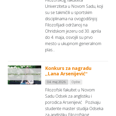
Filozofskog fakulteta
Univerziteta u Novom Sadu, koji
su se takmičili u sportskim
disciplinama na ovogodišnjoj
Filozofijadi održanoj na
Ohridskom jezeru od 30. aprila
do 4. maja, osvojili su prvo
mesto u ukupnom generalnom
plas...
Konkurs za nagradu
,,Lana Arsenijevićˮ
04. maj 2026.
Opšte
Filozofski fakultet u Novom
Sadu Odsek za anglistiku i
porodica Arsenijević Pozivaju
studente master studija Odseka
za anglistiku Filozofskog