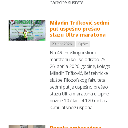
naredne susrete.
Miladin Trifković sedmi
put uspešno prešao
stazu Ultra maratona
29. apr 2026.
Opšte
Na 49. Fruškogorskom
maratonu koji se održao 25. i
26. aprila 2026. godine, kolega
Miladin Trifković, šef tehničke
službe Filozofskog fakulteta,
sedmi put je uspešno prešao
stazu Ultra maratona ukupne
dužine 107 km i 4.120 metara
kumulativnog uspona....
Poseta ambasadora