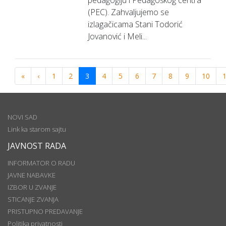
pedagogiju i Pedagoškog centra
(PEC). Zahvaljujemo se
izlagačicama Stani Todorić
Jovanović i Meli...
«
‹
1
2
3
4
5
6
7
8
9
10
NOVI SAD
Link ka starom sajtu
JAVNOST RADA
INFORMATOR O RADU
JAVNE NABAVKE
IZBOR U ZVANJE
STICANJE ZVANJA
PRISTUPNO PREDAVANJE
Politika privatnosti