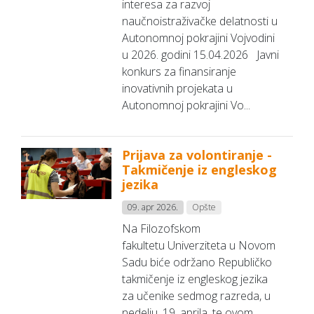
interesa za razvoj
naučnoistraživačke delatnosti u
Autonomnoj pokrajini Vojvodini
u 2026. godini 15.04.2026 Javni
konkurs za finansiranje
inovativnih projekata u
Autonomnoj pokrajini Vo...
Prijava za volontiranje -
Takmičenje iz engleskog
jezika
09. apr 2026.
Opšte
Na Filozofskom
fakultetu Univerziteta u Novom
Sadu biće održano Republičko
takmičenje iz engleskog jezika
za učenike sedmog razreda, u
nedelju, 19. aprila, te ovom