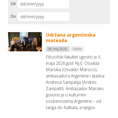
Od
Do
Održana argentinska
mateada
08. maj 2026.
Opšte
Filozofski fakultet ugostio je 6.
maja 2026.god. Nj.E. Osvalda
Marsika (Osvaldo Mársico),
ambasadora Argentine i atašea
Andresa Sampatija (Andrés
Zampatti). Ambasador Marsiko
govorio je o kulturnim
osobenostima Argentine – od
tanga do fudbala, a njegov...