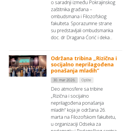
o saradnji između Pokrajinskog
zaštitnika građana –
ombudsmana i Filozofskog
fakulteta. Sporazumne strane
su predstavljali ombudsmanka
doc. dr Dragana Ćorić i deka...
Održana tribina „Rizična i
socijalno neprilagođena
ponašanja mladih“
30. mar 2026.
Opšte
Deo atmosfere sa tribine
„Rizična i socijalno
neprilagođena ponašanja
mladih“ koja je održana 26.
marta na Filozofskom fakultetu,
u organizaciji Odseka za