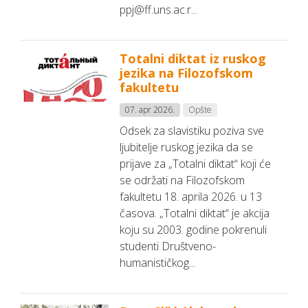
ppj@ff.uns.ac.r...
Totalni diktat iz ruskog
jezika na Filozofskom
fakultetu
07. apr 2026.
Opšte
Odsek za slavistiku poziva sve
ljubitelje ruskog jezika da se
prijave za „Totalni diktat“ koji će
se održati na Filozofskom
fakultetu 18. aprila 2026. u 13
časova. „Totalni diktat“ je akcija
koju su 2003. godine pokrenuli
studenti Društveno-
humanističkog...