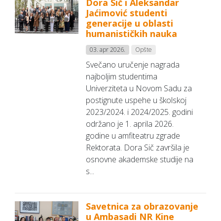
Dora Sič i Aleksandar
Jaćimović studenti
generacije u oblasti
humanističkih nauka
03. apr 2026.
Opšte
Svečano uručenje nagrada
najboljim studentima
Univerziteta u Novom Sadu za
postignute uspehe u školskoj
2023/2024. i 2024/2025. godini
održano je 1. aprila 2026.
godine u amfiteatru zgrade
Rektorata. Dora Sič završila je
osnovne akademske studije na
s...
Savetnica za obrazovanje
u Ambasadi NR Kine