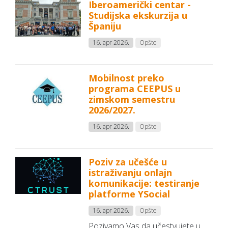
Iberoamerički centar -
Studijska ekskurzija u
Španiju
16. apr 2026.
Opšte
Mobilnost preko
programa CEEPUS u
zimskom semestru
2026/2027.
16. apr 2026.
Opšte
Poziv za učešće u
istraživanju onlajn
komunikacije: testiranje
platforme YSocial
16. apr 2026.
Opšte
Pozivamo Vas da učestvujete u