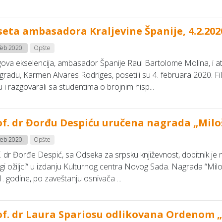
seta ambasadora Kraljevine Španije, 4.2.202
feb 2020.
Opšte
ova ekselencija, ambasador Španije Raul Bartolome Molina, i 
radu, Karmen Alvares Rodriges, posetili su 4. februara 2020. Fi
 i razgovarali sa studentima o brojnim hisp...
of. dr Đorđu Despiću uručena nagrada „Milo
feb 2020.
Opšte
. dr Đorđe Despić, sa Odseka za srpsku književnost, dobitnik je
ugi ožiljci“ u izdanju Kulturnog centra Novog Sada. Nagrada “Mil
. godine, po zaveštanju osnivača ...
of. dr Laura Spariosu odlikovana Ordenom 