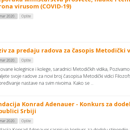
rona virusom (COVID-19)
 mar 2020.
Opšte
iv za predaju radova za časopis Metodički v
 mar 2020.
Opšte
ovane koleginice i kolege, saradnici Metodičkih vidika, Poziva
ljete svoje radove za novi broj časopisa Metodički vidici Filoz
ređivanje nastave na svim nivoima. Kako se ...
ndacija Konrad Adenauer - Konkurs za dodelu
ublici Srbiji
 mar 2020.
Opšte
acija Konrad Adenauer raspisuje konkurs za dodelu stipendije za 