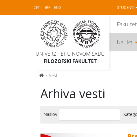
СРП
SRP
ENG
STUDENTI
Fakultet
Nauka
UNIVERZITET U NOVOM SADU
FILOZOFSKI FAKULTET
Vesti
Arhiva vesti
Naslov
Katego
Pr