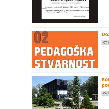
Do
07. 
Ko
po
06. 