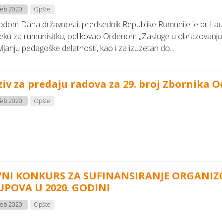
feb 2020.
Opšte
dom Dana državnosti, predsednik Republike Rumunije je dr La
ku za rumunisitku, odlikovao Ordenom „Zasluge u obrazovanju”
ljanju pedagoške delatnosti, kao i za izuzetan do...
ziv za predaju radova za 29. broj Zbornika 
feb 2020.
Opšte
VNI KONKURS ZA SUFINANSIRANJE ORGANI
UPOVA U 2020. GODINI
feb 2020.
Opšte