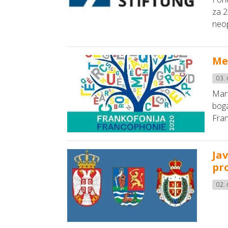
za 2
neop
Me
03.
Mart
boga
Fran
Ja
pr
02.