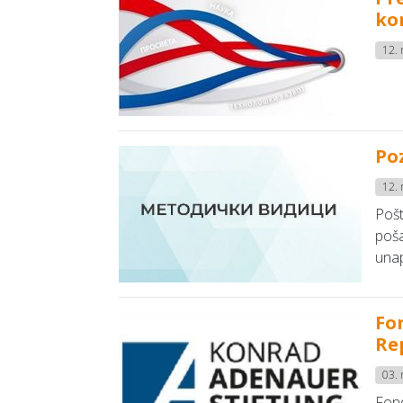
ko
12.
Poz
12.
Pošt
poša
unap
Fo
Rep
03.
Fond