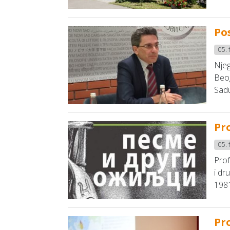
Po
05. 
Njeg
Beog
Sadu
Pr
05. 
Prof
i dr
1981
Pr