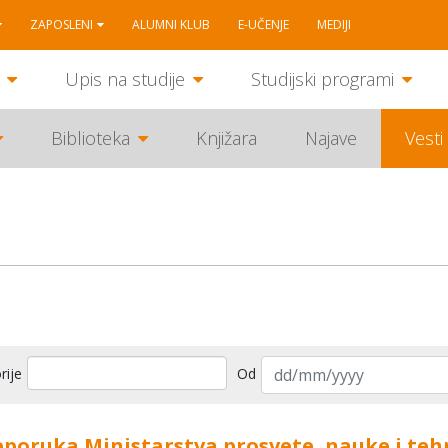
ZAPOSLENI
ALUMNI KLUB
E-UČENJE
MEDIJI
Upis na studije
Studijski programi
Biblioteka
Knjižara
Najave
Vesti
rije
Od
eporuka Ministarstva prosvete, nauke i tehn