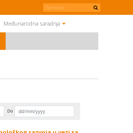
Međunarodna saradnja
Do
ološkog razvoja u vezi sa