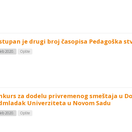
stupan je drugi broj časopisa Pedagoška stv
feb 2020.
Opšte
nkurs za dodelu privremenog smeštaja u D
dmladak Univerziteta u Novom Sadu
feb 2020.
Opšte