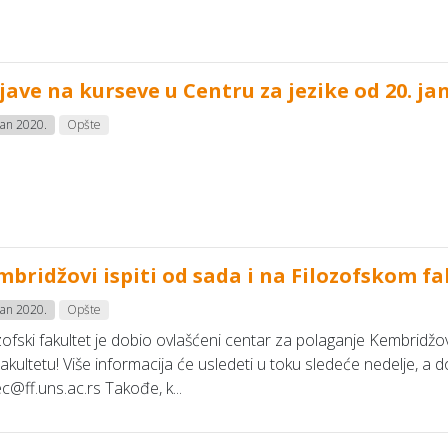
jave na kurseve u Centru za jezike od 20. ja
jan 2020.
Opšte
bridžovi ispiti od sada i na Filozofskom fa
jan 2020.
Opšte
zofski fakultet je dobio ovlašćeni centar za polaganje Kembridžov
akultetu! Više informacija će usledeti u toku sledeće nedelje, a d
c@ff.uns.ac.rs Takođe, k...