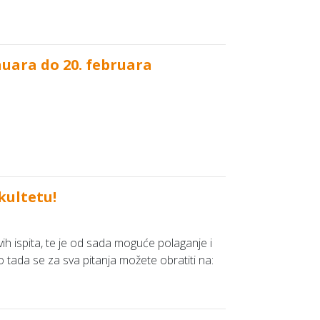
nuara do 20. februara
kultetu!
ih ispita, te je od sada moguće polaganje i
o tada se za sva pitanja možete obratiti na: