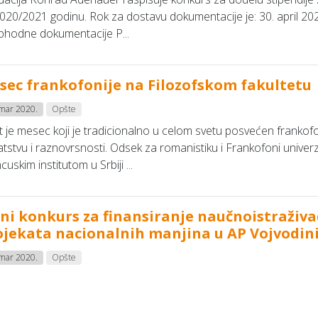
020/2021 godinu. Rok za dostavu dokumentacije je: 30. april 2020
hodne dokumentacije P...
sec frankofonije na Filozofskom fakultetu
 mar 2020.
Opšte
 je mesec koji je tradicionalno u celom svetu posvećen frankofoni
tstvu i raznovrsnosti. Odsek za romanistiku i Frankofoni univer
cuskim institutom u Srbiji ...
vni konkurs za finansiranje naučnoistraživa
ojekata nacionalnih manjina u AP Vojvodin
 mar 2020.
Opšte