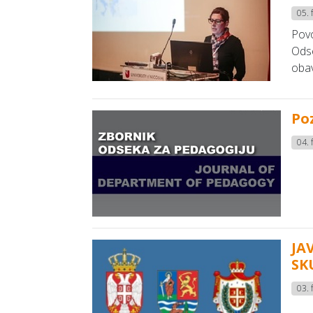
05. 
Povo
Odse
obav
Po
04. 
JA
SK
03. 