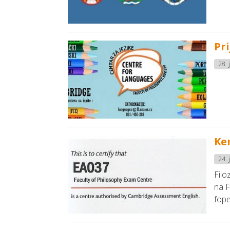
Pri
28. 
Kem
24. 
Filo
na F
fope