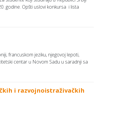
. godine. Opšti uslovi konkursa i lista
ji, francuskom jeziku, njegovoj lepoti,
zitetski centar u Novom Sadu u saradnji sa
čkih i razvojnoistraživačkih
i