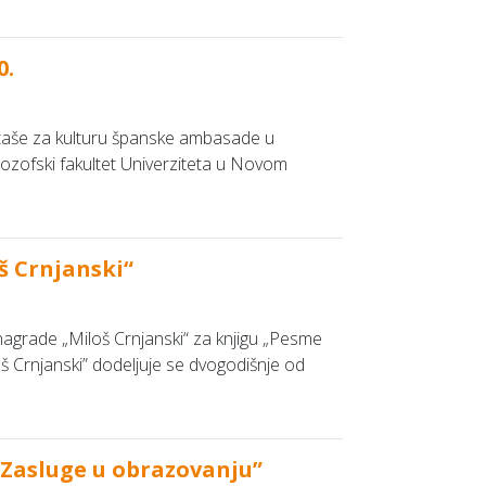
0.
ataše za kulturu španske ambasade u
lozofski fakultet Univerziteta u Novom
š Crnjanski“
 nagrade „Miloš Crnjanski“ za knjigu „Pesme
oš Crnjanski” dodeljuje se dvogodišnje od
„Zasluge u obrazovanju”