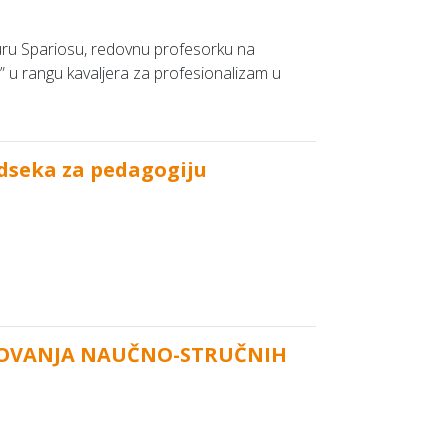
uru Spariosu, redovnu profesorku na
 u rangu kavaljera za profesionalizam u
Odseka za pedagogiju
ZOVANJA NAUČNO-STRUČNIH