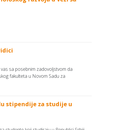
idici
mo vas sa posebnim zadovoljstvom da
ofskog fakulteta u Novom Sadu za
 stipendije za studije u
studente koji studiraju u Republici Srbiji