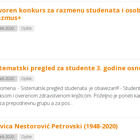
voren konkurs za razmenu studenata i oso
azmus+
feb 2020.
Opšte
stematski pregled za studente 3. godine osn
feb 2020.
Opšte
mena: - Sistematski pregled studenata je obavezan!!! - Student
ksom i overenom zdravstvenom knjižicom. Poželjno je poneti kart
 za prepodnevnu grupu a za pos...
vica Nestorović Petrovski (1948-2020)
feb 2020.
Opšte