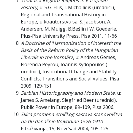
What is a Region? Regions in European
History
, u: S.G. Ellis, I. Michailidis (urednici.),
Regional and Transnational History in
Europe, u koautorstvu sa: S. Jacobson, A.
Andersen, M. Muigg, B.Bešlin i W. Göederle,
Plus-Pisa University Press, Pisa 2011, 11-66
A Doctrine of ‘Harmonization of Interest’: the
Basis of the Reform Policy of the Hungarian
Liberals in the Vormärz
, u: Andreas Gémes,
Florencia Peyrou, Ioannis Xydopoulos (
urednici), Institutional Change and Stability:
Conflicts, Transitions and Social Values, Pisa
2009, 129-151.
Serbian Historiography and Modern State
, u:
James S. Amelang, Siegfried Beer (urednici),
Public Power in Europe, 89-109, Pisa 2006.
Skica promena etničkog sastava stanovništva
na tlu današnje Vojvodine 1526-1910
.
Istraživanja, 15, Novi Sad 2004, 105-125.