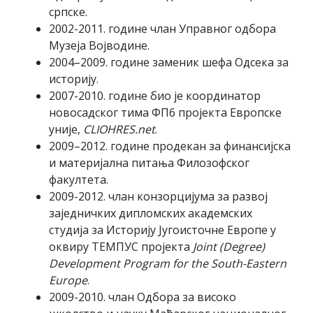
српске.
2002-2011. године члан Управног одбора
Музеја Војводине.
2004–2009. године заменик шефа Одсека за
историју.
2007-2010. године био је координатор
новосадског тима ФП6 пројекта Европске
уније,
CLIOHRES.net
.
2009–2012. године продекан за финансијска
и материјална питања Филозофског
факултета.
2009-2012. члан конзорцијума за развој
заједничких дипломских академских
студија за Историју Југоисточне Европе у
оквиру ТЕМПУС пројекта
Joint (Degree)
Development Program for the South-Eastern
Europe
.
2009-2010. члан Одбора за високо