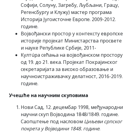
Софији, Солуну, Загребу, Љубљани, Грацу,
Регенсбургу и Клужу) мастер програма
Историја Југоисточне Европе. 2009-2012.
године.
Војвођански простор у контексту европске
историје пројекат Министарства просвете
и науке Републике Србије, 2011-
Култúра сећања на војвођанском простору
од 19. до 21. века. Пројекат Покрајинског
секретаријата за високо образовање и
научноистраживачку делатност, 2016-2019.
године.
Учешће на научним скуповима
Нови Сад, 12. децембар 1998, међународни
научни скуп Војводина 1848/1849. године.
Саопштење под насловом
Циљеви српског
покрета у Војводини 1848. године
.