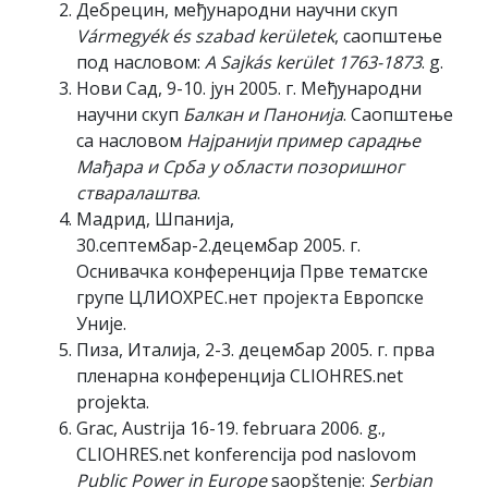
Дебрецин, међународни научни скуп
Vármegyék és szabad kerületek
, саопштење
под насловом:
A Sajkás kerület 1763-1873
. g.
Нови Сад, 9-10. јун 2005. г. Међународни
научни скуп
Балкан и Панонија
. Саопштење
са насловом
Најранији пример сарадње
Мађара и Срба у области позоришног
стваралаштва
.
Мадрид, Шпанија,
30.септембар-2.децембар 2005. г.
Оснивачка конференција Прве тематске
групе ЦЛИОХРЕС.нет пројекта Европске
Уније.
Пиза, Италија, 2-3. децембар 2005. г. прва
пленарна конференција CLIOHRES.net
projekta.
Grac, Austrija 16-19. februara 2006. g.,
CLIOHRES.net konferencija pod naslovom
Public Power in Europe
saopštenje:
Serbian