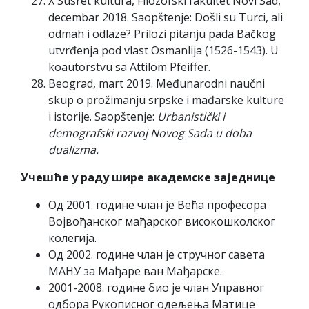
X Susret kultura, Filozofski fakultet Novi Sad,
decembar 2018. Saopštenje: Došli su Turci, ali
odmah i odlaze? Prilozi pitanju pada Bačkog
utvrđenja pod vlast Osmanlija (1526-1543). U
koautorstvu sa Attilom Pfeiffer.
Beograd, mart 2019. Međunarodni naučni
skup o prožimanju srpske i mađarske kulture
i istorije. Saopštenje:
Urbanistički i
demografski razvoj Novog Sada u doba
dualizma.
Учешће у раду шире академске заједнице
Од 2001. године члан је Већа професора
Војвођанског мађарског високошколског
колегија.
Од 2002. године члан је стручног савета
МАНУ за Мађаре ван Мађарске.
2001-2008. године био је члан Управног
одбора Рукописног одељења Матице