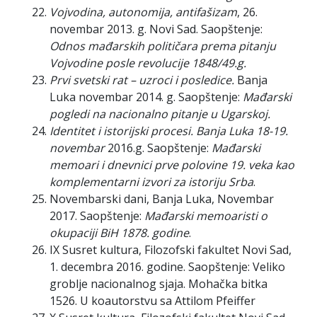
Vojvodina, autonomija, antifašizam
, 26.
novembar 2013. g. Novi Sad. Saopštenje:
Odnos mađarskih političara prema pitanju
Vojvodine posle revolucije 1848/49.g.
Prvi svetski rat – uzroci i posledice.
Banja
Luka novembar 2014. g. Saopštenje:
Mađarski
pogledi na nacionalno pitanje u Ugarskoj.
Identitet i istorijski procesi. Banja Luka 18-19.
novembar
2016.g. Saopštenje:
Mađarski
memoari i dnevnici prve polovine 19. veka kao
komplementarni izvori za istoriju Srba
.
Novembarski dani, Banja Luka, Novembar
2017. Saopštenje:
Mađarski memoaristi o
okupaciji BiH 1878. godine
.
IX Susret kultura, Filozofski fakultet Novi Sad,
1. decembra 2016. godine. Saopštenje: Veliko
groblje nacionalnog sjaja. Mohačka bitka
1526. U koautorstvu sa Attilom Pfeiffer