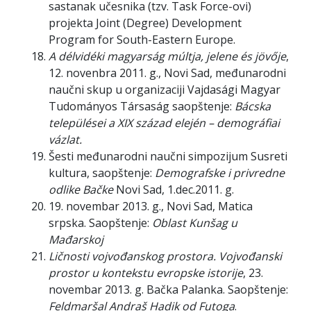
sastanak učesnika (tzv. Task Force-ovi)
projekta Joint (Degree) Development
Program for South-Eastern Europe.
A délvidéki magyarság múltja, jelene és jövője
,
12. novenbra 2011. g., Novi Sad, međunarodni
naučni skup u organizaciji Vajdasági Magyar
Tudományos Társaság saopštenje:
Bácska
települései a XIX század elején – demográfiai
vázlat.
Šesti međunarodni naučni simpozijum Susreti
kultura, saopštenje:
Demografske i privredne
odlike Bačke
Novi Sad, 1.dec.2011. g.
19. novembar 2013. g., Novi Sad, Matica
srpska. Saopštenje:
Oblast Kunšag u
Mađarskoj
Ličnosti vojvođanskog prostora. Vojvođanski
prostor u kontekstu evropske istorije
, 23.
novembar 2013. g. Bačka Palanka. Saopštenje:
Feldmaršal Andraš Hadik od Futoga
.