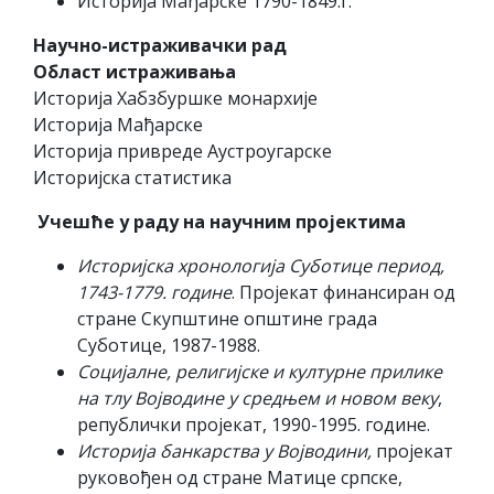
Историја Мађарске 1790-1849.г.
Научно-истраживачки рад
Област истраживања
Историја Хабзбуршке монархије
Историја Мађарске
Историја привреде Аустроугарске
Историјска статистика
Учешће у раду на научним пројектима
Историјска хронологија Суботице период,
1743-1779. године
. Пројекат финансиран од
стране Скупштине општине града
Суботице, 1987-1988.
Социјалне, религијске и културне прилике
на тлу Војводине у средњем и новом веку
,
републички пројекат, 1990-1995. године.
Историја банкарства у Војводини,
пројекат
руковођен од стране Матице српске,