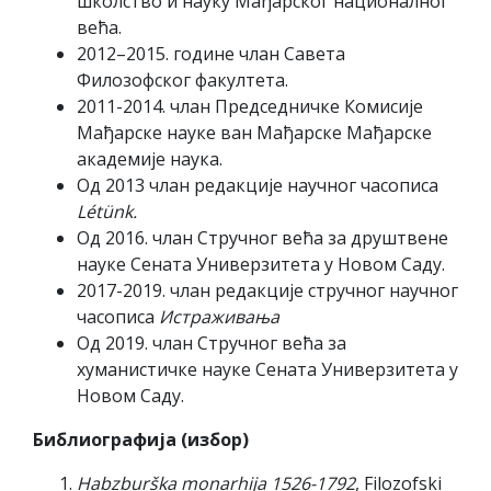
школство и науку Мађарског националног
већа.
2012–2015. године члан Савета
Филозофског факултета.
2011-2014. члан Председничке Комисије
Мађарске науке ван Мађарске Мађарске
академије наука.
Од 2013 члан редакције научног часописа
Létünk.
Од 2016. члан Стручног већа за друштвене
науке Сената Универзитета у Новом Саду.
2017-2019. члан редакције стручног научног
часописа
Истраживања
Од 2019. члан Стручног већа за
хуманистичке науке Сената Универзитета у
Новом Саду.
Библиографија (избор)
Habzburška monarhija 1526-1792
, Filozofski