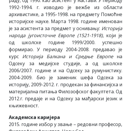
раду, од 1990. као асистент у настави. У периоду
1992-1994. г. изводио је вежбе из области
архивистике, а 1995-1998. на предмету Помоћне
историјске науке. Марта 1998. године именован
је за асистента за предмет у оснивању:
Историја
народа југоисточне Европе (1521-1918)
, који је
од школске године 1999/2000. успешно
формирао. У периоду 2004-2008. предавао је
курс
Историја Балкана и Средње Европе
на
Одсеку за медијске студије, а од школске
2006/2007. године и на Одсеку за румунистику.
2004-2009. био је заменик шефа Одсека за
историју, 2009-2012. г. продекан за финансијска и
материјална питања Филозофског факултета. Од
2012.г. предаје и на Одсеку за мађарски језик и
књижевност.
Академска каријера
2015. године избор у звање – редовни професор,