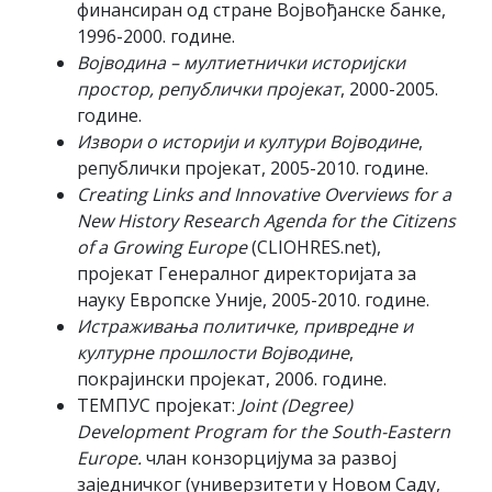
финансиран од стране Војвођанске банке,
1996-2000. године.
Војводина – мултиетнички историјски
простор, републички пројекат
, 2000-2005.
године.
Извори о историји и култури Војводине
,
републички пројекат, 2005-2010. године.
Creating Links and Innovative Overviews for a
New History Research Agenda for the Citizens
of a Growing Europe
(CLIOHRES.net),
пројекат Генералног директоријата за
науку Европске Уније, 2005-2010. године.
Истраживања политичке, привредне и
културне прошлости Војводине
,
покрајински пројекат, 2006. године.
ТЕМПУС пројекат:
Joint (Degree)
Development Program for the South-Eastern
Europe.
члан конзорцијума за развој
заједничког (универзитети у Новом Саду,