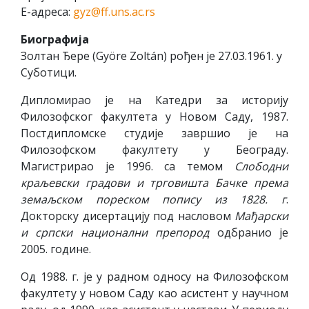
Е-адреса:
gyz@ff.uns.ac.rs
Биографија
Золтан Ђере (Györe Zoltán) рођен је 27.03.1961. у
Суботици.
Дипломирао је на Катедри за историју
Филозофског факултета у Новом Саду, 1987.
Постдипломске студије завршио је на
Филозофском факултету у Београду.
Магистрирао је 1996. са темом
Слободни
краљевски градови и трговишта Бачке према
земаљском пореском попису из 1828. г
.
Докторску дисертацију под насловом
Мађарски
и српски национални препород
одбранио је
2005. године.
Од 1988. г. је у радном односу на Филозофском
факултету у новом Саду као асистент у научном