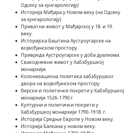
Одсеку за хунгарологију)
Историја Мађара у Новом веку (на Одсеку
за хунгарологију)
Приватни живот у Мађарској у 18. и 19.
веку.
Историјска баштина Аустроугарске на
војвођанском простору.
Привреда Аустроугарске у доба дуализма.
Свакодневни живот у Хабзбуршкој
монархији.
Колонизациона политика хабзбуршког
двора на војвођанском простору
Верски и политички покрети у Хабзбуршкој
монархији 1526-1790.г.
Културни и политички покрети у
Хабзбуршкој монархији 1790-1918. г.
Историја Средње Европе у Новом веку.
Историја Балкана у новом веку.