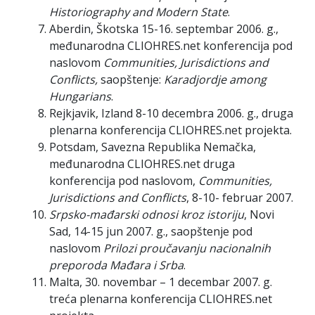
Historiography and Modern State
.
Aberdin, Škotska 15-16. septembar 2006. g.,
međunarodna CLIOHRES.net konferencija pod
naslovom
Communities, Jurisdictions and
Conflicts,
saopštenje:
Karadjordje among
Hungarians
.
Rejkjavik, Izland 8-10 decembra 2006. g., druga
plenarna konferencija CLIOHRES.net projekta.
Potsdam, Savezna Republika Nemačka,
međunarodna CLIOHRES.net druga
konferencija pod naslovom,
Communities,
Jurisdictions and Conflicts
, 8-10- februar 2007.
Srpsko-mađarski odnosi kroz istoriju
, Novi
Sad, 14-15 jun 2007. g., saopštenje pod
naslovom
Prilozi proučavanju nacionalnih
preporoda Mađara i Srba
.
Malta, 30. novembar – 1 decembar 2007. g.
treća plenarna konferencija CLIOHRES.net