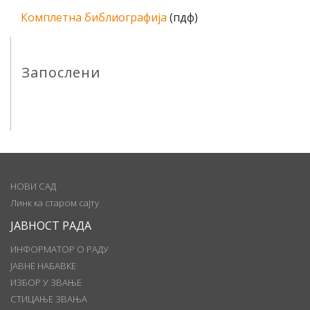
Комплетна библиографија
(пдф)
Запослени
НОВИ САД
Линк ка старом сајту
ЈАВНОСТ РАДА
ИНФОРМАТОР О РАДУ
ЈАВНЕ НАБАВКЕ
ИЗБОР У ЗВАЊЕ
СТИЦАЊЕ ЗВАЊА