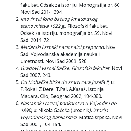
fakultet, Odsek za istoriju, Monografije br. 60,
Novi Sad 2014, 394.
Imovinski fond bačkog kmetovskog
stanovništva 1522.g.
, Filozofski fakultet,
Odsek za istoriju, monografija br. 59, Novi
Sad, 2014, 72.
Mađarski i srpski nacionalni preporod
, Novi
Sad, Vojvođanska akademija nauka i
umetnosti, Novi Sad 2009, 528.
Gradovi i varoši Bačke, Filozofski fakultet
, Novi
Sad 2007, 243.
Od Mohačke bitke do smrti cara Jozefa II
, u:
P.Rokai, Z.Đere, T.Pal, A.Kasaš, Istorija
Mađara, Clio, Beograd 2002, 184-380.
Nastanak i razvoj bankarstva u Vojvodini do
1890
, u: Nikola Gaćeša (urednik
), Istorija
vojvođanskog bankarstva
, Matica srpska, Novi
Sad 2001, 104-154.