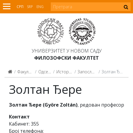
СРП
SRP
ENG
УНИВЕРЗИТЕТ У НОВОМ САДУ
ФИЛОЗОФСКИ ФАКУЛТЕТ
Факултет
Одсеци
Историја
Запослени
Золтан Ђере
Золтан Ђере
Золтан
Ђ
ере
(
Gy
ö
re
Zolt
á
n)
, редован професор
Контакт
Кабинет: 355
Број телефона: