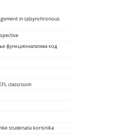
agement in (a)synchronous
rspective
јање функционализма код
 EFL classroom
vike studenata korisnika