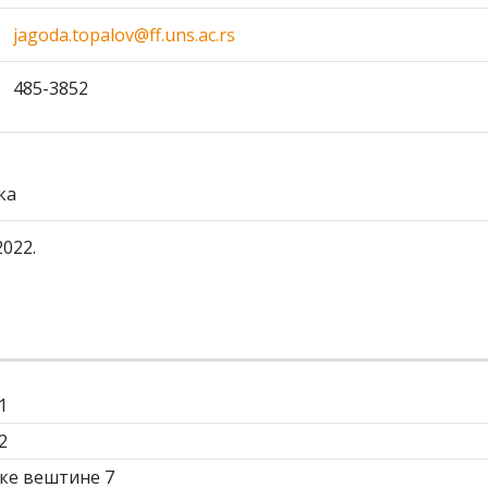
jagoda.topalov@ff.uns.ac.rs
485-3852
ка
2022.
1
2
ке вештине 7