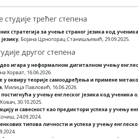
 студије трећег степена
них стратегија за учење страног језика код учени
 језику
, Бојана Црногорац Станишљевић, 29.09.2025.
удије другог степена
део игара у неформалном дигиталном учењу енглес
на Хорват, 16.06.2026.
е у оквиру теорије самоодређења и примене метако
а
, Милица Павловић, 16.06.2026.
остигнућа у учењу енглеског језика код ученика о
 Ковач, 30.10.2025.
цију и савесност као предиктори успеха у учењу енг
Кочиш, 24.09.2024.
енкових типова личности и успеха у учењу енглеског
9.2024.