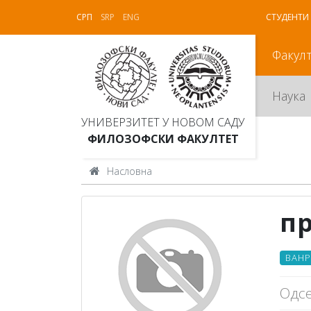
СРП
SRP
ENG
СТУДЕНТИ
Факул
Наука
УНИВЕРЗИТЕТ У НОВОМ САДУ
ФИЛОЗОФСКИ ФАКУЛТЕТ
Насловна
пр
ВАНР
Одсе