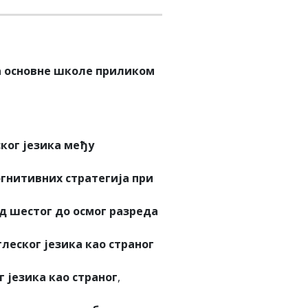
ка основне школе приликом
ког језика међу
гнитивних стратегија при
д шестог до осмог разреда
леског језика као страног
 језика као страног
,