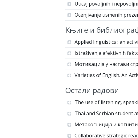
Uticaj povoljnih i nepovoljn
Ocenjivanje usmenih prezent
Књиге и библиограф
Applied linguistics : an acti
Istraživanja afektivnih fa
Мотивација у настави стр
Varieties of English. An Act
Остали радови
The use of listening, speak
Thai and Serbian student at
Метакогниција и когнитив
Collaborative strategic rea