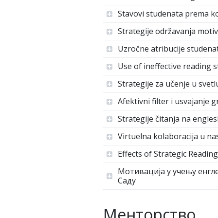
Stavovi studenata prema kol
Strategije održavanja motiv
Uzročne atribucije studena
Use of ineffective reading 
Strategije za učenje u svet
Afektivni filter i usvajanje
Strategije čitanja na engle
Virtuelna kolaboracija u na
Effects of Strategic Readi
Мотивација у учењу енгл
Саду
Менторство