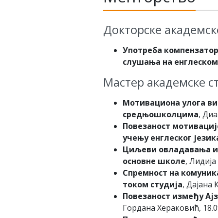
Докторске академске
Употреба компензатор
слушања на енглеском
Мастер академске ст
Мотивациона улога ви
средњошколцима
, Диа
Повезаност мотивациј
учењу енглеског језик
Циљеви овладавања и п
основне школе
, Лидија
Спремност на комуника
током студија
, Дајана 
Повезаност између Ајз
Гордана Хераковић, 18.0