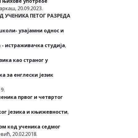
и њихове употребе
аркаш, 20.09.2023.
Д УЧЕНИКА ПЕТОГ РАЗРЕДА
школи- узајамни однос и
а - истраживачка студија
,
ика као страног у
а за енглески језик
19.
ченика првог и четвртог
ког језика и књижевности
,
ом код ученика седмог
вић, 20.02.2018.