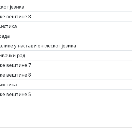
ког језика
ке вештине 8
истика
рада
лике у настави енглеског језика
ивачки рад
ке вештине 7
ке вештине 8
истика
ке вештине 5
а