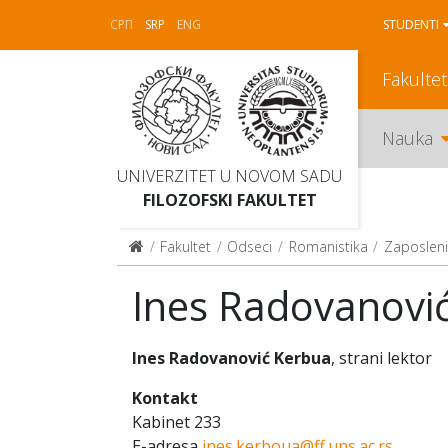
СРП
SRP
ENG
STUDENTI
Fakultet
Nauka
UNIVERZITET U NOVOM SADU
FILOZOFSKI FAKULTET
Fakultet
Odseci
Romanistika
Zaposleni
Ines Radovanovi
Ines Radovanović Kerbua
, strani lektor
Kontakt
Kabinet 233
E-adresa
ines.kerboua@ff.uns.ac.rs