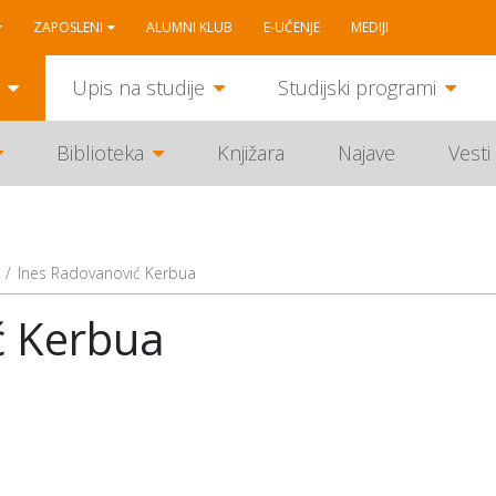
ZAPOSLENI
ALUMNI KLUB
E-UČENJE
MEDIJI
Upis na studije
Studijski programi
Biblioteka
Knjižara
Najave
Vesti
Ines Radovanović Kerbua
ć Kerbua