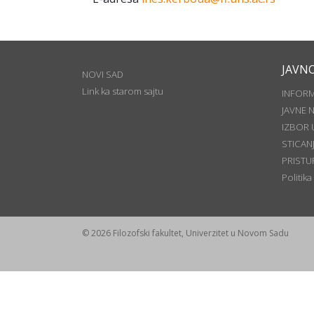
JAVN
NOVI SAD
Link ka starom sajtu
INFOR
JAVNE 
IZBOR 
STICAN
PRISTU
Politika
© 2026 Filozofski fakultet, Univerzitet u Novom Sadu