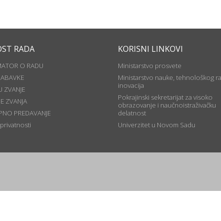
OST RADA
KORISNI LINKOVI
MATOR O RADU
Ministarstvo prosvete
NABAVKE
Ministarstvo nauke, tehnološkog ra
inovacija
U ZVANJE
Pokrajinski sekretarijat za visoko
JE ZVANJA
obrazovanje i naučnoistraživačku
PNO PREDAVANJE
delatnost
 privatnosti
Univerzitet u Novom Sadu