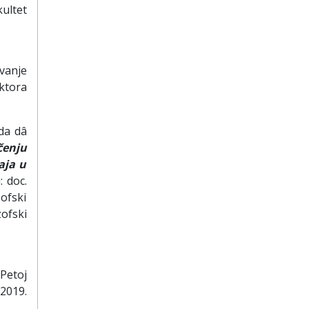
kultet
vanje
ektora
da dâ
čenju
aja u
 doc.
ofski
ofski
Petoj
 2019.