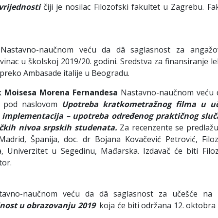
vrijednosti
čiji je nosilac Filozofski fakultet u Zagrebu. Fa
astavno-naučnom veću da dâ saglasnost za angažo
vinac u školskoj 2019/20. godini. Sredstva za finansiranje l
ru preko Ambasade italije u Beogradu.
ik Moisesa Morena Fernandesa
Nastavno-naučnom veću 
da pod naslovom
Upotreba kratkometražnog filma u u
 implementacija – upotreba određenog praktičnog sluč
sičkih nivoa srpskih studenata.
Za recenzente se predlažu:
Madrid, Španija, doc. dr Bojana Kovačević Petrović, Filoz
a, Univerzitet u Segedinu, Mađarska. Izdavač će biti Filoz
tor.
avno-naučnom veću da dâ saglasnost za učešće na 
lnost u obrazovanju 2019
koja će biti održana 12. oktobra