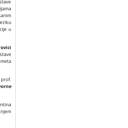
stave
ijama
sanim
eziku
cije u
ovici
stave
dmeta
prof.
vorne
ntina
tnjem