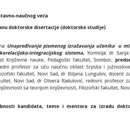
st
av
no
-naučnog
veća
nu doktorske disertacije (doktorske studije)
ma:
Unapređivanje pismenog izražavanja učenika
u ml
relacijsko-integracijskog sistema
,
Komisija: dr Sanja 
st Književne nauke, Pedagoški fakultet, Sombor,
preds
nredni profesor za užu naučnu oblast Srpska i južnoslov
ilozofski fakultet, Novi Sad, dr Biljana Lungulov, docent z
ultet, Novi Sad, dr Olivera Radulović, redovni profesor z
ževnosti sa teorijom književnosti, Filozofski fakultet, Nov
obnosti kandidata, teme i mentora za izradu dokt