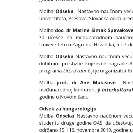
Molba
Odseka
Nastavno-naučnom veću 
univerziteta, Prešovo, Slovačka održi pred
Molba
doc. dr Marine Šimak Spevakov
za učešće na međunarodnom naučnom
Univerzitetu u Zagrebu, Hrvatska, 6. i 7. 
Molba
Odseka
Nastavno-naučnom veću d
dobitnice prestižne književne nagrade
A
programa
Litera tour
čiji je organizator Kn
Molba
prof. dr Ane Makišove
Nast
međunarodnoj konferenciji
Interkultura
godine u Novom Sadu.
Odsek za hungarologiju
Molba
Odseka
Nastavno-naučnom veću d
studentu druge godine OAS, da učestvuj
održano 15. i 16. novembra 2019. godine 