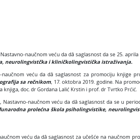
Nastavno-naučnom veću da dâ saglasnost da se 25. aprila 
a, neurolingvistčka i kliničkolingvistička istraživanja.
naučnom veću da dâ saglasnost za promociju knjige pro
ografija sa rečnikom
, 17. oktobra 2019. godine. Na promoc
knjiga, doc. dr Gordana Lalić Krstin i prof. dr Tvrtko Prćić.
r
, Nastavno-naučnom veću da dâ saglasnost da se u perio
unarodna prolećna škola psiholingvistike, neurolingvist
aučnom veću da dâ saglasnost za učešće na naučnom pro