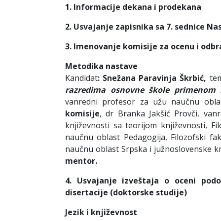
1.
I
nform
a
cij
e
dekana i prodekana
2
.
U
s
va
j
anje
z
a
pisnik
a
s
a
7
.
s
ed
nic
e
Na
3.
Imenovanje komisije za ocenu i odbra
Metodika nastave
Kandidat
: Snežana Paravinja Škrbić,
te
razredima osnovne škole primenom ko
vanredni profesor za užu naučnu obla
komisije
, dr Branka Jakšić Provči, va
književnosti sa teorijom književnosti, F
naučnu oblast Pedagogija, Filozofski fak
naučnu oblast Srpska i južnoslovenske knji
mentor.
4. Usvajanje izveštaja o oceni pod
disertacije (doktorske studije)
Jezik i književnost