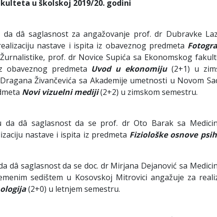
kulteta u školskoj 2019/20. godini
da dâ saglasnost za angažovanje prof. dr Dubravke Laz
alizaciju nastave i ispita iz obaveznog predmeta
Fotogra
urnalistike, prof. dr Novice Supića sa Ekonomskog fakult
ta iz obaveznog predmeta
Uvod u ekonomiju
(2+1) u zi
r Dragana Živančevića sa Akademije umetnosti u Novom Sa
redmeta
Novi vizuelni mediji
(2+2) u zimskom semestru.
 da dâ saglasnost da se prof. dr Oto Barak sa Medici
zaciju nastave i ispita iz predmeta
Fiziološke osnove psih
 dâ saglasnost da se doc. dr Mirjana Dejanović sa Medici
vremenim sedištem u Kosovskoj Mitrovici angažuje za realiz
ologija
(2+0) u letnjem semestru.