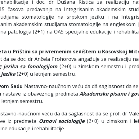
habilitacije i doc. dr Dušana Ristića za realizaciju na
5 časova predavanja na Integrisanim akademskim stud
udijama stomatologije na srpskom jeziku i na Integri
isanim akademskim studijama stomatologije na engleskom j
a patologija (2+1) na OAS specijalne edukacije i rehabilita
eta u Prištini sa privremenim sedištem u Kosovskoj Mitr
da se doc. dr Anžela Prohorova angažuje za realizaciju na
 jezika sa fonologijom
(2+0) u zimskom semestru i pre
 jezika
(2+0) u letnjem semestru.
ovom Sadu
Nastavno-naučnom veću da dâ saglasnost da se 
iju nastave iz obaveznog predmeta
Akademske pisane i go
 letnjem semestru.
stavno-naučnom veću da dâ saglasnost da se prof. dr Vale
tave iz predmeta
Osnovi sociologije
(2+0) u zimskom i le
 edukacije i rehabilitacije.