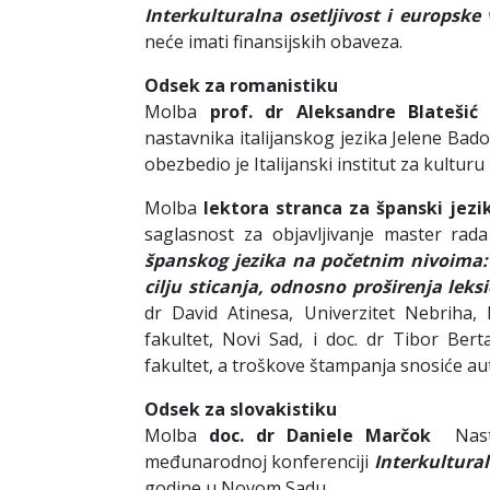
Interkulturalna osetljivost i europske 
neće imati finansijskih obaveza.
Odsek za romanistiku
Molba
prof. dr Aleksandre Blatešić
N
nastavnika italijanskog jezika Jelene Bado
obezbedio je Italijanski institut za kultu
Molba
lektora stranca za španski jez
saglasnost za objavljivanje master ra
španskog jezika na početnim nivoima:
cilju sticanja, odnosno proširenja lek
dr David Atinesa, Univerzitet Nebriha, 
fakultet, Novi Sad, i doc. dr Tibor Bert
fakultet, a troškove štampanja snosiće au
Odsek za slovakistiku
Molba
doc. dr Daniele Marčok
Nast
međunarodnoj konferenciji
Interkultura
godine u Novom Sadu.