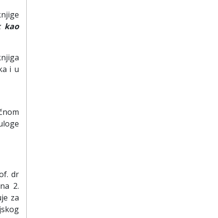
njige
k kao
njiga
a i u
učnom
uloge
f. dr
na 2.
uje za
jskog