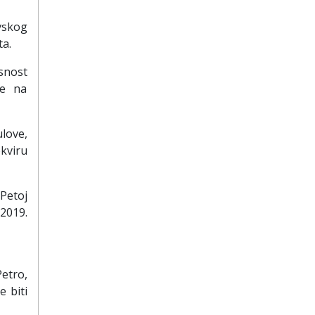
vskog
ta.
snost
ke na
love,
kviru
Petoj
 2019.
etro,
e biti