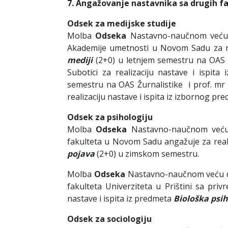
7. Angažovanje nastavnika sa drugih fa
Odsek za medijske studije
Molba
Odseka
Nastavno-naučnom veću 
Akademije umetnosti u Novom Sadu za re
mediji
(2+0) u letnjem semestru na OAS Ž
Subotici za realizaciju nastave i ispi
semestru na OAS Žurnalistike i prof. m
realizaciju nastave i ispita iz izbornog p
Odsek za psihologiju
Molba
Odseka
Nastavno-naučnom veću
fakulteta u Novom Sadu angažuje za reali
pojava
(2+0) u zimskom semestru.
Molba
Odseka
Nastavno-naučnom veću da
fakulteta Univerziteta u Prištini sa pri
nastave i ispita iz predmeta
Biološka psih
Odsek za sociologiju