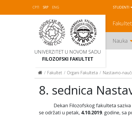
СРП
SRP
ENG
STUDENTI
Fakultet
Nauka
UNIVERZITET U NOVOM SADU
FILOZOFSKI FAKULTET
Fakultet
Organi Fakulteta
Nastavno-nauč
8. sednica Nasta
Dekan Filozofskog fakulteta saziva 8. 
se održati u petak,
4.10
.
2019
. godine, sa