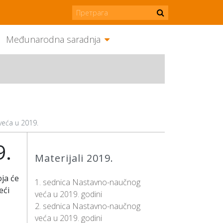
Međunarodna saradnja
veća u 2019.
9.
Materijali 2019.
ja će
1. sednica Nastavno-naučnog
eći
veća u 2019. godini
2. sednica Nastavno-naučnog
veća u 2019. godini