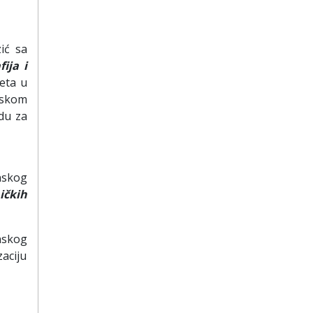
ić sa
fija i
eta u
mskom
du za
nskog
ičkih
nskog
aciju