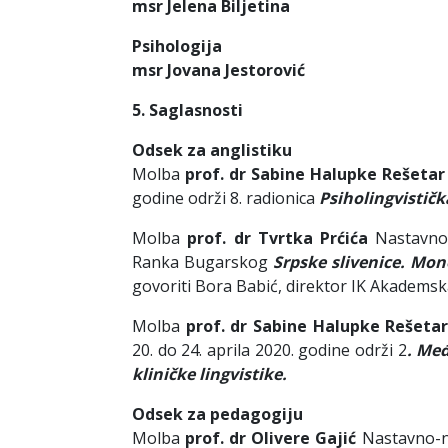
msr Jelena Biljetina
Psihologija
msr Jovana Jestorović
5
.
Saglasnosti
Odsek za anglistiku
Molba
prof. dr Sabine Halupke Rešetar
godine održi 8. radionica
Psiholingvističk
Molba
prof. dr Tvrtka Prćića
Nastavno-
Ranka Bugarskog
Srpske slivenice. Mon
govoriti Bora Babić, direktor IK Akademska 
Molba
prof. dr Sabine Halupke Rešeta
20. do 24. aprila 2020. godine održi 2
. Međ
kliničke lingvistike.
Odsek za pedagogiju
Molba
prof. dr Olivere Gajić
Nastavno-n