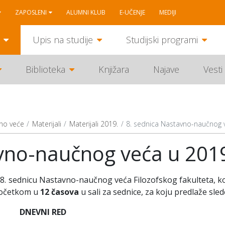
ZAPOSLENI
ALUMNI KLUB
E-UČENJE
MEDIJI
Upis na studije
Studijski programi
Biblioteka
Knjižara
Najave
Vesti
no veće
Materijali
Materijali 2019.
8. sednica Nastavno-naučnog 
vno-naučnog veća u 201
sednicu Nastavno-naučnog veća Filozofskog fakulteta, ko
 početkom u
1
2
časova
u sali za sednice, za koju predlaže sled
DNEVNI RED