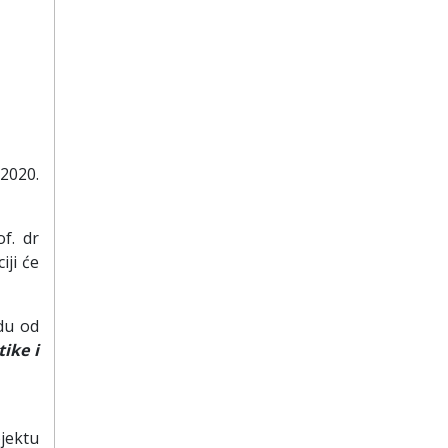
2020.
f. dr
iji će
du od
ike i
jektu