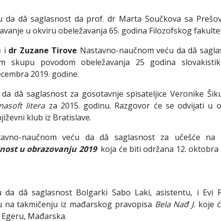
da dâ saglasnost da prof. dr Marta Součkova sa Prešo
avanje u okviru obeležavanja 65. godina Filozofskog fakulte
e
i
dr Zuzane Tirove
Nastavno-naučnom veću da dâ sagla
 skupu povodom obeležavanja 25 godina slovakisti
decembra 2019. godine.
a dâ saglasnost za gosotavnje spisateljice Veronike Šiku
nasoft litera
za 2015. godinu. Razgovor će se odvijati u o
jiževni klub iz Bratislave.
avno-naučnom veću da dâ saglasnost za učešće na 
lnost u obrazovanju 2019
koja će biti održana 12. oktobra
a dâ saglasnost Bolgarki Sabo Laki, asistentu, i Evi P
u na takmičenju iz mađarskog pravopisa
Bela Nađ J.
koje ć
u Egeru, Mađarska.