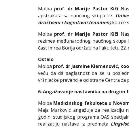
Molba
prof. dr Marije Pastor Kiči
Nas
apstrakata sa naučnog skupa 27.
Unive
društveni i kognitivni fenomen)
koji će
Molba
prof. dr Marije Pastor Kiči
Nas
rezimea međunarodnog naučnog skupa koj
čast Imrea Borija održati na Fakultetu 22.
Ostalo
Molba
prof. dr Jasmine Klemenović, ko
veću da dâ saglasnost da se u poslednj
vršnjačke prevencije od strane Centra za 
6
.
Angažovanje nastavnika na drugim fa
Molba
Medicinskog fakulteta u Novo
Maja Marković angažuje za realizaciju 
godini studijskog programa OAS specijalne
realizaciju nastave iz predmeta
Lingvis