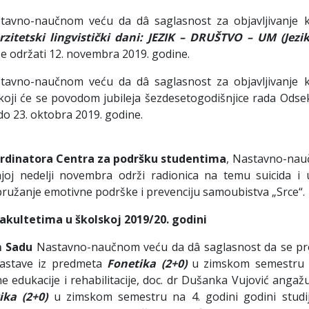
tavno-naučnom veću da dâ saglasnost za objavljivanje k
rzitetski lingvistički dani: JEZIK – DRUŠTVO – UM (Jezi
 se održati 12. novembra 2019. godine.
tavno-naučnom veću da dâ saglasnost za objavljivanje k
i će se povodom jubileja šezdesetogodišnjice rada Odsek
 do 23. oktobra 2019. godine.
ordinatora Centra za podršku studentima
, Nastavno-na
oj nedelji novembra održi radionica na temu suicida i 
pružanje emotivne podrške i prevenciju samoubistva „Srce“.
kultetima u školskoj 2019/20. godini
m Sadu
Nastavno-naučnom veću da dâ saglasnost da se pro
nastave iz predmeta
Fonetika (2+0)
u zimskom semestru 
 edukacije i rehabilitacije, doc. dr Dušanka Vujović angaž
tika (2+0)
u zimskom semestru na 4. godini godini studi