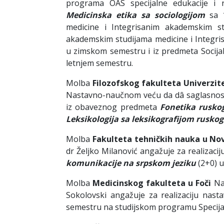
programa OAS specijalne edukacije i re
Medicinska etika sa sociologijom
sa 1
medicine i Integrisanim akademskim st
akademskim studijama medicine i Integr
u zimskom semestru i iz predmeta Socijaln
letnjem semestru.
Molba
Filozofskog fakulteta Univerzit
Nastavno-naučnom veću da dâ saglasnost 
iz obaveznog predmeta
Fonetika ruskog
Leksikologija sa leksikografijom ruskog
Molba
Fakulteta tehničkih nauka u N
dr Željko Milanović angažuje za realizac
komunikacije na srpskom jeziku
(2+0) u
Molba
Medicinskog fakulteta u Foči
Na
Sokolovski angažuje za realizaciju nas
semestru na studijskom programu Specijalne