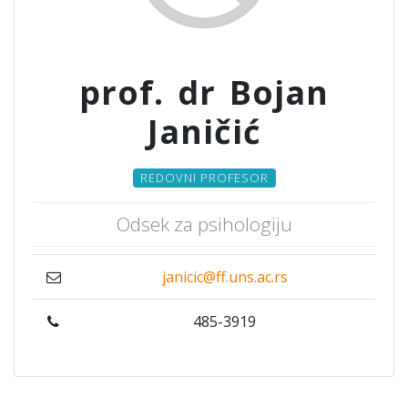
prof. dr Bojan
Janičić
REDOVNI PROFESOR
Odsek za psihologiju
janicic@ff.uns.ac.rs
485-3919