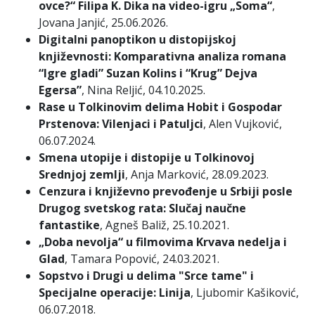
ovce?“ Filipa K. Dika na video-igru „Soma“
,
Jovana Janjić, 25.06.2026.
Digitalni panoptikon u distopijskoj
književnosti: Komparativna analiza romana
“Igre gladi” Suzan Kolins i “Krug” Dejva
Egersa”
, Nina Reljić, 04.10.2025.
Rase u Tolkinovim delima Hobit i Gospodar
Prstenova: Vilenjaci i Patuljci
, Alen Vujković,
06.07.2024.
Smena utopije i distopije u Tolkinovoj
Srednjoj zemlji
, Anja Marković, 28.09.2023.
Cenzura i književno prevođenje u Srbiji posle
Drugog svetskog rata: Slučaj naučne
fantastike
, Agneš Baliž, 25.10.2021.
„Doba nevolja“ u filmovima Krvava nedelja i
Glad
, Tamara Popović, 24.03.2021.
Sopstvo i Drugi u delima "Srce tame" i
Specijalne operacije: Linija
, Ljubomir Kašiković,
06.07.2018.