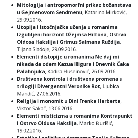
Mitologija i antropomorfni prikaz božanstava
u Gejmenovom Sendmenu
, Katarina Mirković,
29.09.2016.
Utopija i istočnjačka učenja u romanima
Izgubljeni horizont Džejmsa Hiltona, Ostrvo
Oldosa Hakslija i Grimus Salmana Ruždija
,
Tijana Sladoje, 29.09.2016.
Elementi distopije u romanima Ne daj mi
nikada da odem Kazua Išigura i Dnevnik Čaka
Palahnjuka
, Kadira Huseinović, 26.09.2016.
Društvena kontrola i društvena promena u
trilogiji Divergentni Veronike Rot
, Ljubica
Mandić, 27.06.2016.
Religija i monomit u Dini Frenka Herberta
,
Viktor Sakač, 13.06.2016.
Elementi misticizma u romanima Kontrapunkt
i Ostrvo Oldusa Hakslija
, Marko Đurišić,
19.02.2016.