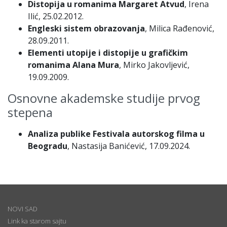
Distopija u romanima Margaret Atvud
, Irena
Ilić, 25.02.2012.
Engleski sistem obrazovanja
, Milica Rađenović,
28.09.2011.
Elementi utopije i distopije u grafičkim
romanima Alana Mura
, Mirko Jakovljević,
19.09.2009.
Osnovne akademske studije prvog
stepena
Analiza publike Festivala autorskog filma u
Beogradu
, Nastasija Banićević, 17.09.2024.
NOVI SAD
Link ka starom sajtu