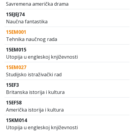
Savremena američka drama
15EJEJ74
Naučna fantastika
15EM001
Tehnika naučnog rada
15EM015
Utopija u engleskoj književnosti
15EM027
Studijsko istraživački rad
15EF3
Britanska istorija i kultura
15EF58
Američka istorija i kultura
15KM014
Utopija u engleskoj književnosti