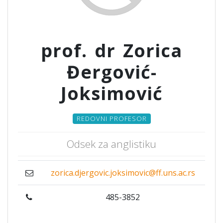
prof. dr Zorica
Đergović-
Joksimović
REDOVNI PROFESOR
Odsek za anglistiku
zorica.djergovic.joksimovic@ff.uns.ac.rs
485-3852