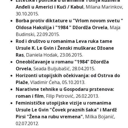
Estetika i politika u dramama Tonija Kušnera
Anđeli u Americi i Kući / Kabul
, Milana Marinkov,
30.10.2015.
Borba protiv diktature u "Vrlom novom svetu "
Oldosa Hakslija i "1984 " Džordža Orvela
, Maja
Budinski, 22.09.2015.
Rod i društvo u romanima Leva ruka tame
Ursule K. Le Gvin i Ženski muškarac Džoane
Ras
, Daniela Hodak, 23.06.2015.
Oneobičavanje u romanu "1984" Džordža
Orvela
, Seada Buljubašić, 28.04.2015.
Horizonti utopijskih očekivanja: od Ostrva do
Plaže
, Vladimir Ćeha, 05.10.2013.
Narativne tehnike u Gospodaru prstenova:
roman i film
, Filip Petrović, 26.02.2013.
Feminističke utopijske vizije u romanima
Ursule Le Gvin "Čovek praznih šaka" i Mardž
Pirsi "Žena na rubu vremena"
, Milka Bojanić,
02.07.2012.