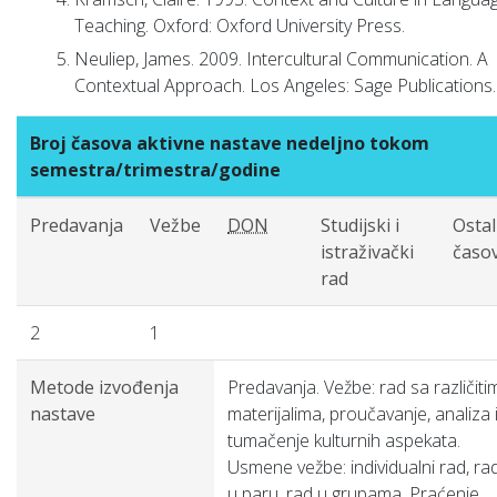
Teaching. Oxford: Oxford University Press.
Neuliep, James. 2009. Intercultural Communication. A
Contextual Approach. Los Angeles: Sage Publications.
Broj časova aktivne nastave nedeljno tokom
semestra/trimestra/godine
Predavanja
Vežbe
DON
Studijski i
Ostal
istraživački
časov
rad
2
1
Metode izvođenja
Predavanja. Vežbe: rad sa različiti
nastave
materijalima, proučavanje, analiza 
tumačenje kulturnih aspekata.
Usmene vežbe: individualni rad, ra
u paru, rad u grupama. Praćenje