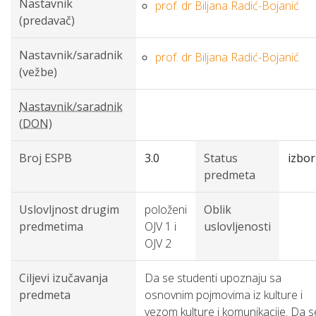
Nastavnik
prof. dr Biljana Radić-Bojanić
(predavač)
Nastavnik/saradnik
prof. dr Biljana Radić-Bojanić
(vežbe)
Nastavnik/saradnik
(DON)
Broj ESPB
3.0
Status
izbor
predmeta
Uslovljnost drugim
položeni
Oblik
predmetima
OJV 1 i
uslovljenosti
OJV 2
Ciljevi izučavanja
Da se studenti upoznaju sa
predmeta
osnovnim pojmovima iz kulture i
vezom kulture i komunikacije. Da s