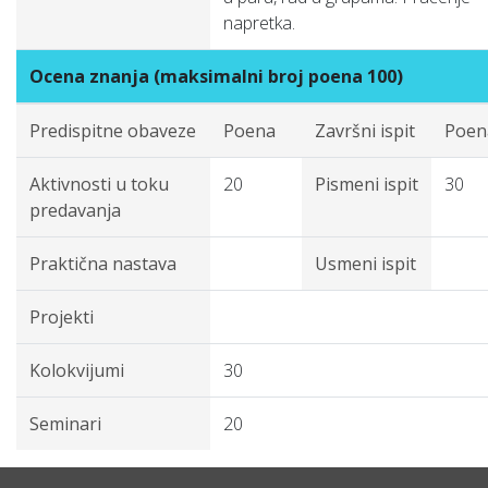
napretka.
Ocena znanja (maksimalni broj poena 100)
Predispitne obaveze
Poena
Završni ispit
Poen
Aktivnosti u toku
20
Pismeni ispit
30
predavanja
Praktična nastava
Usmeni ispit
Projekti
Kolokvijumi
30
Seminari
20