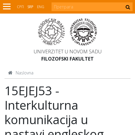
СРП
SRP
ENG
UNIVERZITET U NOVOM SADU
FILOZOFSKI FAKULTET
Naslovna
15EJEJ53 -
Interkulturna
komunikacija u
nastavi engleskog