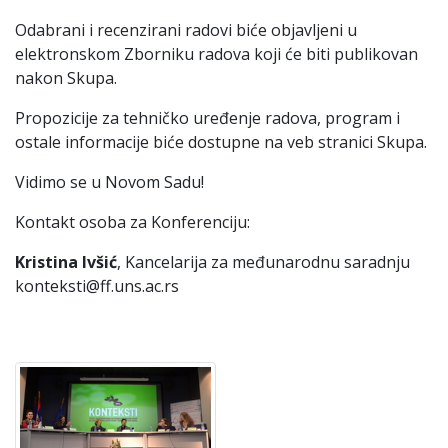
Odabrani i recenzirani radovi biće objavljeni u
elektronskom Zborniku radova koji će biti publikovan
nakon Skupa.
Propozicije za tehničko uređenje radova, program i
ostale informacije biće dostupne na veb stranici Skupa.
Vidimo se u Novom Sadu!
Kontakt osoba za Konferenciju:
Kristina Ivšić
, Kancelarija za međunarodnu saradnju
konteksti@ff.uns.ac.rs