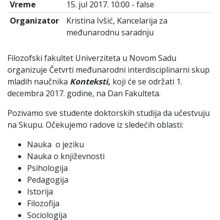
Vreme
15. jul 2017. 10:00 - false
Organizator
Kristina Ivšić, Kancelarija za
međunarodnu saradnju
Filozofski fakultet Univerziteta u Novom Sadu
organizuje Četvrti međunarodni interdisciplinarni skup
mladih naučnika
Konteksti
,
koji će se održati 1.
decembra 2017. godine, na Dan Fakulteta.
Pozivamo sve studente doktorskih studija da učestvuju
na Skupu. Očekujemo radove iz sledećih oblasti:
Nauka o jeziku
Nauka o književnosti
Psihologija
Pedagogija
Istorija
Filozofija
Sociologija