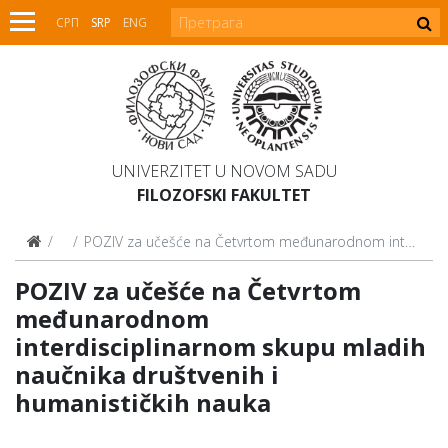
СРП
SRP
ENG
UNIVERZITET U NOVOM SADU
FILOZOFSKI FAKULTET
Najave
POZIV za učešće na Četvrtom međunarodnom interdisciplinarnom skupu mladih naučnika društvenih i humanističkih nauka
POZIV za učešće na Četvrtom
međunarodnom
interdisciplinarnom skupu mladih
naučnika društvenih i
humanističkih nauka