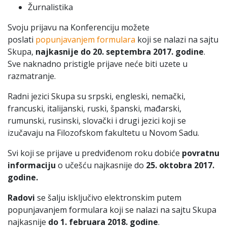
Žurnalistika
Svoju prijavu na Konferenciju možete
poslati
popunjavanjem formulara
koji se nalazi na sajtu
Skupa,
najkasnije do
20. septembra 2017. godine
.
Sve naknadno pristigle prijave neće biti uzete u
razmatranje.
Radni jezici Skupa su srpski, engleski, nemački,
francuski, italijanski, ruski, španski, mađarski,
rumunski, rusinski, slovački i drugi jezici koji se
izučavaju na Filozofskom fakultetu u Novom Sadu.
Svi koji se prijave u predviđenom roku dobiće
povratnu
informaciju
o učešću najkasnije do
25. oktobra 2017.
godine.
Radovi
se šalju isključivo elektronskim putem
popunjavanjem formulara koji se nalazi na sajtu Skupa
najkasnije
do
1. februara 2018.
godine
.