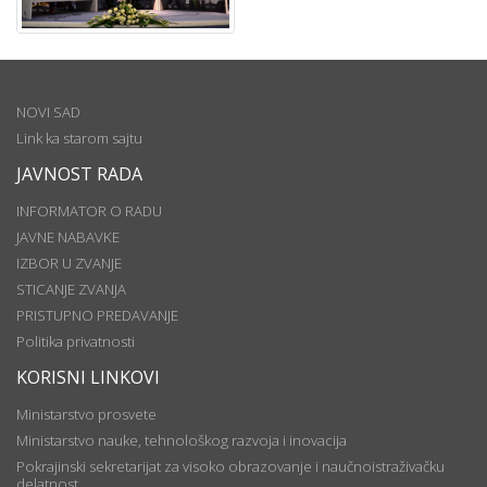
NOVI SAD
Link ka starom sajtu
JAVNOST RADA
INFORMATOR O RADU
JAVNE NABAVKE
IZBOR U ZVANJE
STICANJE ZVANJA
PRISTUPNO PREDAVANJE
Politika privatnosti
KORISNI LINKOVI
Ministarstvo prosvete
Ministarstvo nauke, tehnološkog razvoja i inovacija
Pokrajinski sekretarijat za visoko obrazovanje i naučnoistraživačku
delatnost