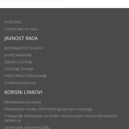
NOVI SAD
Link ka starom sajtu
JAVNOST RADA
INFORMATOR O RADU
JAVNE NABAVKE
IZBOR U ZVANJE
STICANJE ZVANJA
PRISTUPNO PREDAVANJE
Politika privatnosti
KORISNI LINKOVI
Ministarstvo prosvete
Ministarstvo nauke, tehnološkog razvoja i inovacija
Pokrajinski sekretarijat za visoko obrazovanje i naučnoistraživačku
delatnost
Univerzitet u Novom Sadu