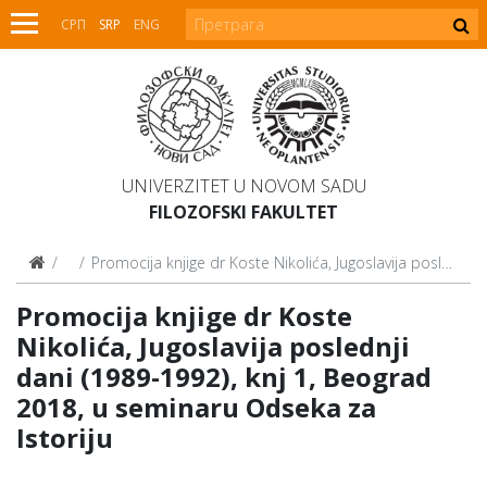
СРП
SRP
ENG
UNIVERZITET U NOVOM SADU
FILOZOFSKI FAKULTET
Najave
Promocija knjige dr Koste Nikolića, Jugoslavija poslednji dani (1989-1992), knj 1, Beograd 2018, u seminaru Odseka za Istoriju
Promocija knjige dr Koste
Nikolića, Jugoslavija poslednji
dani (1989-1992), knj 1, Beograd
2018, u seminaru Odseka za
Istoriju