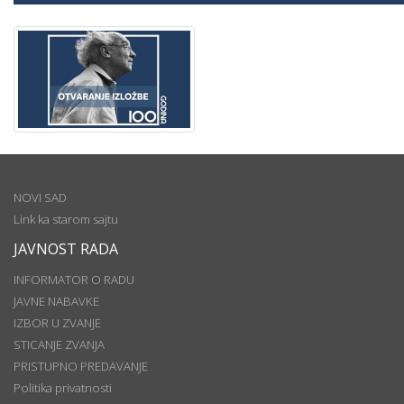
NOVI SAD
Link ka starom sajtu
JAVNOST RADA
INFORMATOR O RADU
JAVNE NABAVKE
IZBOR U ZVANJE
STICANJE ZVANJA
PRISTUPNO PREDAVANJE
Politika privatnosti