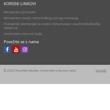
KORISNI LINKOVI
Ministarstvo prosvete
Ministarstvo nauke, tehnološkog razvoja i inovacija
Pokrajinski sekretarijat za visoko obrazovanje i naučnoistraživačku
delatnost
Univerzitet u Novom Sadu
Povežite se s nama
© 2026 Filozofski fakultet, Univerzitet u Novom Sadu
Kontakt