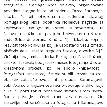
fotografija Saramago kroz objektiv, organizovane
povodom stogodišnjice od rođenja Žozea Saramaga.
Izložba će biti otvorena na rođendan slavnog
portugalskog pisca, dobitnika Nobelove nagrade za
književnost 1998. godine, u sredu, 16. novembra, u 18
časova, u Izložbenom paviljonu Univerziteta u Novom
Sadu (Ulica dr Zorana Đinđića 1) . Izložbu, koja je
rezultat foto konkursa koji je uspostavio vezu između
pisčevih dela i mašte njegovih čitalaca, otvoriće Nj.E.
Viržinija Pina, ambasadorka Portugala i David Pužado,
direktor festivala Beogradski mesec fotografije. U ovom
kreativnom procesu, koji je spojio književnost i
fotografsku umetnost, učesnici su bili pozvani da kroz
objektiv zabeleže svoje interpretacije Saramagovih
dela. Ako se u književnosti reči pretvaraju u slike, koje
slike bi portugalski nobelovac stvorio širom sveta?
Radove pristigle sa četiri strane sveta ocenjivao je žiri
sastavljen od stručnjaka za fotografiju i Saramagovo