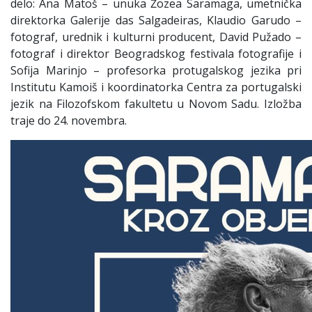
delo: Ana Matoš – unuka Žozea Saramaga, umetnička
direktorka Galerije das Salgadeiras, Klaudio Garudo –
fotograf, urednik i kulturni producent, David Pužado –
fotograf i direktor Beogradskog festivala fotografije i
Sofija Marinjo – profesorka protugalskog jezika pri
Institutu Kamoiš i koordinatorka Centra za portugalski
jezik na Filozofskom fakultetu u Novom Sadu. Izložba
traje do 24. novembra.