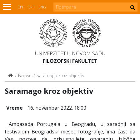
СРП
SRP
ENG
UNIVERZITET U NOVOM SADU
FILOZOFSKI FAKULTET
Najave
Saramago kroz objektiv
Saramago kroz objektiv
Vreme
16. novembar 2022. 18:00
Ambasada Portugala u Beogradu, u saradnji sa
festivalom Beogradski mesec fotografije, ima čast da
Vas pozove da prisustvujete otvaranju izložbe