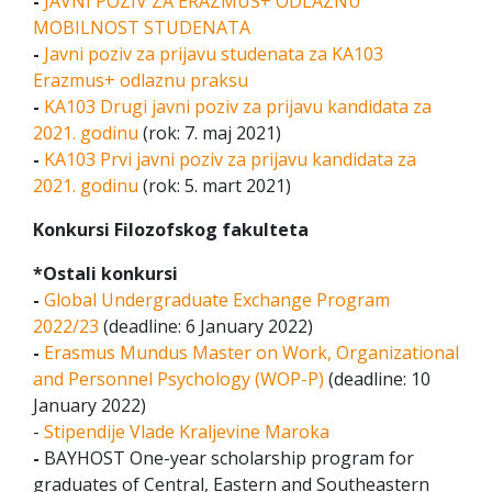
-
JAVNI POZIV ZA ERAZMUS+ ODLAZNU
MOBILNOST STUDENATA
-
Javni poziv za prijavu studenata za KA103
Erazmus+ odlaznu praksu
-
KA103 Drugi javni poziv za prijavu kandidata za
2021. godinu
(rok: 7. maj 2021)
-
KA103 Prvi javni poziv za prijavu kandidata za
2021. godinu
(rok: 5. mart 2021)
Konkursi Filozofskog fakulteta
*Ostali konkursi
-
Global Undergraduate Exchange Program
2022/23
(deadline: 6 January 2022)
-
Erasmus Mundus Master on Work, Organizational
and Personnel Psychology (WOP-P)
(deadline: 10
January 2022)
-
Stipendije Vlade Kraljevine Maroka
-
BAYHOST One-year scholarship program for
graduates of Central, Eastern and Southeastern