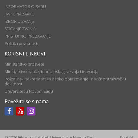
INFORMATOR O RADU
JAVNE NABAVKE
IZBOR U ZVANJE
STICANJE ZVANJA
PRISTUPNO PREDAVANJE
Politika privatnosti
KORISNI LINKOVI
Ministarstvo prosvete
Ministarstvo nauke, tehnološkog razvoja i inovacija
Pokrajinski sekretarijat za visoko obrazovanje i naučnoistraživačku
delatnost
Univerzitet u Novom Sadu
Povežite se s nama
© 2026 Filozofski fakultet, Univerzitet u Novom Sadu
Kontakt