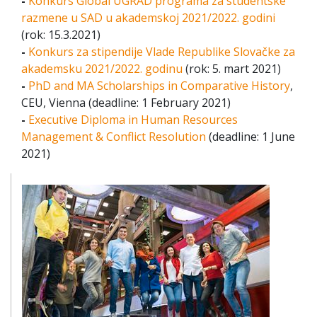
-
Konkurs Global UGRAD programa za studentske
razmene u SAD u akademskoj 2021/2022. godini
(rok: 15.3.2021)
-
Konkurs za stipendije Vlade Republike Slovačke za
akademsku 2021/2022. godinu
(rok: 5. mart 2021)
-
PhD and MA Scholarships in Comparative History
,
CEU, Vienna (deadline: 1 February 2021)
-
Executive Diploma in Human Resources
Management & Conflict Resolution
(deadline: 1 June
2021)