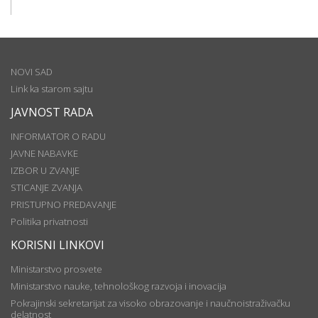
NOVI SAD
Link ka starom sajtu
JAVNOST RADA
INFORMATOR O RADU
JAVNE NABAVKE
IZBOR U ZVANJE
STICANJE ZVANJA
PRISTUPNO PREDAVANJE
Politika privatnosti
KORISNI LINKOVI
Ministarstvo prosvete
Ministarstvo nauke, tehnološkog razvoja i inovacija
Pokrajinski sekretarijat za visoko obrazovanje i naučnoistraživačku
delatnost