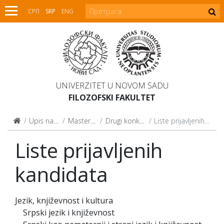
СРП
SRP
ENG
UNIVERZITET U NOVOM SADU
FILOZOFSKI FAKULTET
Upis na studije
Master studije
Drugi konkursni rok
Liste prijavljenih kandidata
Liste prijavljenih
kandidata
Jezik, književnost i kultura
Srpski jezik i književnost