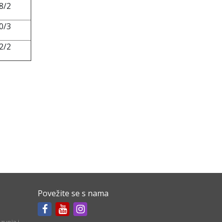
8/2
0/3
2/2
Povežite se s nama