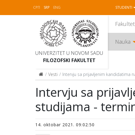
СРП
SRP
ENG
STUDENTI
Fakultet
Nauka
UNIVERZITET U NOVOM SADU
FILOZOFSKI FAKULTET
Vesti
Intervju sa prijavljenim kandidatima 
Intervju sa prija
studijama - termin
14. oktobar 2021. 09:02:50