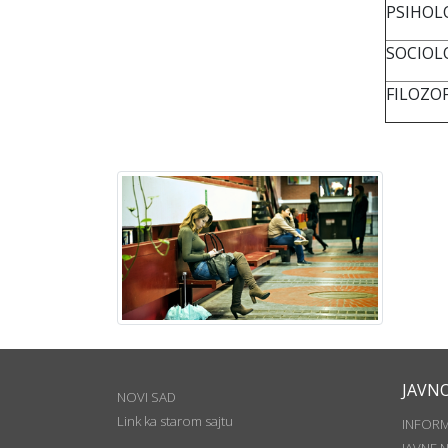
PSIHOL
SOCIOL
FILOZOF
JAVN
NOVI SAD
Link ka starom sajtu
INFOR