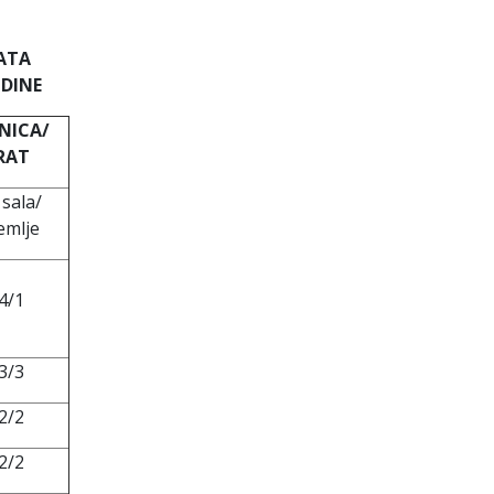
DATA
ODINE
NICA/
RAT
 sala/
emlje
4/1
3/3
2/2
2/2