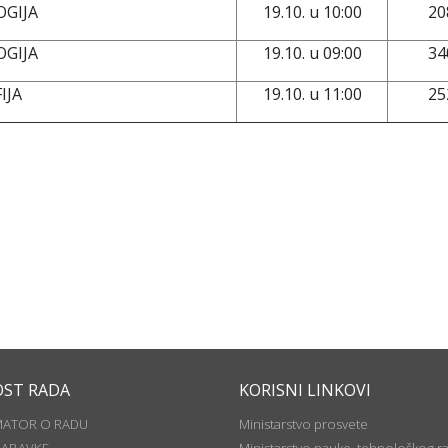
OGIJA
19.10. u 10:00
20
OGIJA
19.10. u 09:00
34
IJA
19.10. u 11:00
25
OST RADA
KORISNI LINKOVI
MATOR O RADU
Ministarstvo prosvete