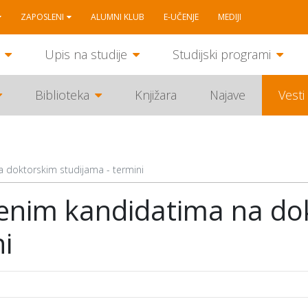
ZAPOSLENI
ALUMNI KLUB
E-UČENJE
MEDIJI
Upis na studije
Studijski programi
Biblioteka
Knjižara
Najave
Vesti
na doktorskim studijama - termini
vljenim kandidatima na d
i