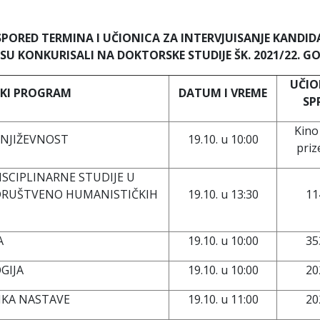
PORED TERMINA I UČIONICA ZA INTERVJUISANJE KANDI
 SU KONKURISALI NA DOKTORSKE STUDIJE ŠK. 202
1
/2
2
. G
UČIO
SKI PROGRAM
DATUM I VREME
SP
Kino
 KNJIŽEVNOST
19.10. u 10:00
priz
ISCIPLINARNE STUDIJE U
DRUŠTVENO HUMANISTIČKIH
19.10. u 13:30
11
A
19.10. u 10:00
35
GIJA
19.10. u 10:00
20
KA NASTAVE
19.10. u 11:00
20