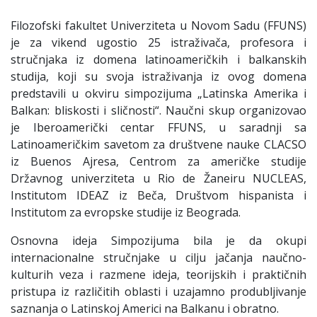
Filozofski fakultet Univerziteta u Novom Sadu (FFUNS)
je za vikend ugostio 25 istraživača, profesora i
stručnjaka iz domena latinoameričkih i balkanskih
studija, koji su svoja istraživanja iz ovog domena
predstavili u okviru simpozijuma „Latinska Amerika i
Balkan: bliskosti i sličnosti“. Naučni skup organizovao
je Iberoamerički centar FFUNS, u saradnji sa
Latinoameričkim savetom za društvene nauke CLACSO
iz Buenos Ajresa, Centrom za američke studije
Državnog univerziteta u Rio de Žaneiru NUCLEAS,
Institutom IDEAZ iz Beča, Društvom hispanista i
Institutom za evropske studije iz Beograda.
Osnovna ideja Simpozijuma bila je da okupi
internacionalne stručnjake u cilju jačanja naučno-
kulturih veza i razmene ideja, teorijskih i praktičnih
pristupa iz različitih oblasti i uzajamno produbljivanje
saznanja o Latinskoj Americi na Balkanu i obratno.