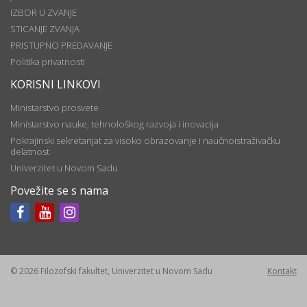
IZBOR U ZVANJE
STICANJE ZVANJA
PRISTUPNO PREDAVANJE
Politika privatnosti
KORISNI LINKOVI
Ministarstvo prosvete
Ministarstvo nauke, tehnološkog razvoja i inovacija
Pokrajinski sekretarijat za visoko obrazovanje i naučnoistraživačku
delatnost
Univerzitet u Novom Sadu
Povežite se s nama
© 2026 Filozofski fakultet, Univerzitet u Novom Sadu
Kontakt