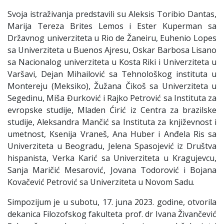
Svoja istraživanja predstavili su Aleksis Toribio Dantas,
Marija Tereza Brites Lemos i Ester Kuperman sa
Državnog univerziteta u Rio de Žaneiru, Euhenio Lopes
sa Univerziteta u Buenos Ajresu, Oskar Barbosa Lisano
sa Nacionalog univerziteta u Kosta Riki i Univerziteta u
Varšavi, Dejan Mihailović sa Tehnološkog instituta u
Montereju (Meksiko), Žužana Čikoš sa Univerziteta u
Segedinu, Miša Đurković i Rajko Petrović sa Instituta za
evropske studije, Mladen Ćirić iz Centra za brazilske
studije, Aleksandra Mančić sa Instituta za književnost i
umetnost, Ksenija Vraneš, Ana Huber i Anđela Ris sa
Univerziteta u Beogradu, Jelena Spasojević iz Društva
hispanista, Verka Karić sa Univerziteta u Kragujevcu,
Sanja Maričić Mesarović, Jovana Todorović i Bojana
Kovačević Petrović sa Univerziteta u Novom Sadu.
Simpozijum je u subotu, 17. juna 2023. godine, otvorila
dekanica Filozofskog fakulteta prof. dr Ivana Živančević