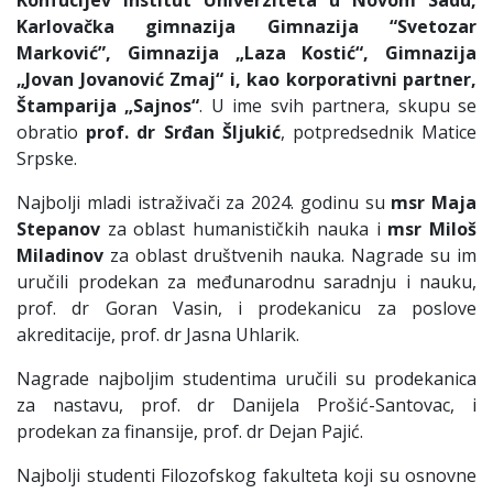
Konfucijev institut Univerziteta u Novom Sadu,
Karlovačka gimnazija Gimnazija “Svetozar
Marković”, Gimnazija „Laza Kostić“, Gimnazija
„Jovan Jovanović Zmaj“ i, kao korporativni partner,
Štamparija „Sajnos“
. U ime svih partnera, skupu se
obratio
prof. dr Srđan Šljukić
, potpredsednik Matice
Srpske.
Najbolji mladi istraživači za 2024. godinu su
msr Maja
Stepanov
za oblast humanističkih nauka i
msr Miloš
Miladinov
za oblast društvenih nauka. Nagrade su im
uručili prodekan za međunarodnu saradnju i nauku,
prof. dr Goran Vasin, i prodekanicu za poslove
akreditacije, prof. dr Jasna Uhlarik.
Nagrade najboljim studentima uručili su prodekanica
za nastavu, prof. dr Danijela Prošić-Santovac, i
prodekan za finansije, prof. dr Dejan Pajić.
Najbolji studenti Filozofskog fakulteta koji su osnovne