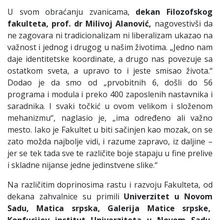
U svom obraćanju zvanicama,
dekan Filozofskog
fakulteta, prof. dr Milivoj Alanović,
nagovestivši da
ne zagovara ni tradicionalizam ni liberalizam ukazao na
važnost i jednog i drugog u našim životima. „Jedno nam
daje identitetske koordinate, a drugo nas povezuje sa
ostatkom sveta, a upravo to i jeste smisao života.“
Dodao je da smo od „prvobitnih 6, došli do 56
programa i modula i preko 400 zaposlenih nastavnika i
saradnika. I svaki točkić u ovom velikom i složenom
mehanizmu“, naglasio je, „ima određeno ali važno
mesto. Iako je Fakultet u biti sačinjen kao mozak, on se
zato možda najbolje vidi, i razume zapravo, iz daljine –
jer se tek tada sve te različite boje stapaju u fine prelive
i skladne nijanse jedne jedinstvene slike.“
Na različitim doprinosima rastu i razvoju Fakulteta, od
dekana zahvalnice su primili
Univerzitet u Novom
Sadu, Matica srpska, Galerija Matice srpske,