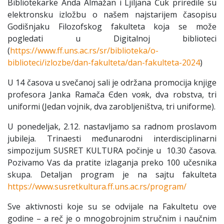
Bibliotekarke Anda Almažan i Ljiljana Ćuk priredile su
elektronsku izložbu o našem najstarijem časopisu
Godišnjaku Filozofskog fakulteta koja se može
pogledati u Digitalnoj biblioteci
(
https://www.ff.uns.ac.rs/sr/biblioteka/o-
biblioteci/izlozbe/dan-fakulteta/dan-fakulteta-2024
)
U 14 časova u svečanoj sali je održana promocija knjige
profesora Janka Ramača Єden voяk, dva robstva, tri
uniformi (Jedan vojnik, dva zarobljeništva, tri uniforme).
U ponedeljak, 2.12. nastavljamo sa radnom proslavom
jubileja. Trinaesti međunarodni interdisciplinarni
simpozijum SUSRET KULTURA počinje u 10.30 časova.
Pozivamo Vas da pratite izlaganja preko 100 učesnika
skupa. Detaljan program je na sajtu fakulteta
https://www.susretkultura.ff.uns.ac.rs/program/
Sve aktivnosti koje su se odvijale na Fakultetu ove
godine – a reč je o mnogobrojnim stručnim i naučnim