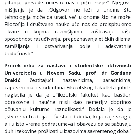
pitanja, prevode umesto nas i pišu eseje?“ Njegovo
mišljenje je da „Odgovor ne leži u onome što
tehnologija može da uradi, već u onome što ne može.
Filozofija i društvene nauke uče nas da preispitujemo
okvire u kojima razmišljamo, izoštravaju našu
sposobnost rasuđivanja, prepoznavanja etičkih dilema,
zamišljanja i ostvarivanja bolje i adekvatnije
budućnosti.“
Prorektorka za nastavu i studentske aktivnosti
Univerziteta u Novom Sadu, prof. dr Gordana
Drakić
čestitajući nastavnicima, saradnicima,
zaposlenima i studentima Filozofskog fakulteta jubilej
naglasila je da je „Filozofski fakultet kao bastion
obrazovne i naučne misli dao nemerljiv doprinos
očuvanju kulturne raznolikosti.“ Dodala je da je
„stvorena tradicija – čvrsta i duboka, koja daje snagu,
ali u isto vreme podrazumeva i obavezu da se sačuvaju
duh i tekovine prošlosti u izazovima savremenog doba.“