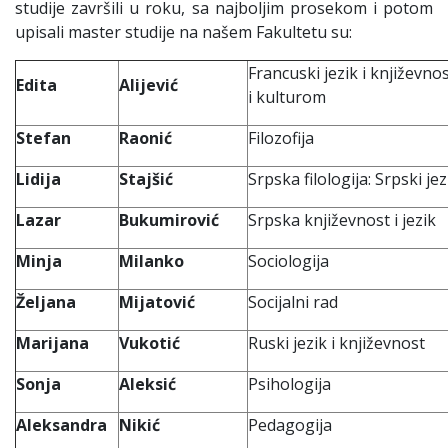
studije završili u roku, sa najboljim prosekom i potom
upisali master studije na našem Fakultetu su:
Francuski jezik i književn
Edita
Alijević
i kulturom
Stefan
Raonić
Filozofija
Lidija
Stajšić
Srpska filologija: Srpski jez
Lazar
Bukumirović
Srpska književnost i jezik
Minja
Milanko
Sociologija
Željana
Mijatović
Socijalni rad
Marijana
Vukotić
Ruski jezik i književnost
Sonja
Aleksić
Psihologija
Aleksandra
Nikić
Pedagogija