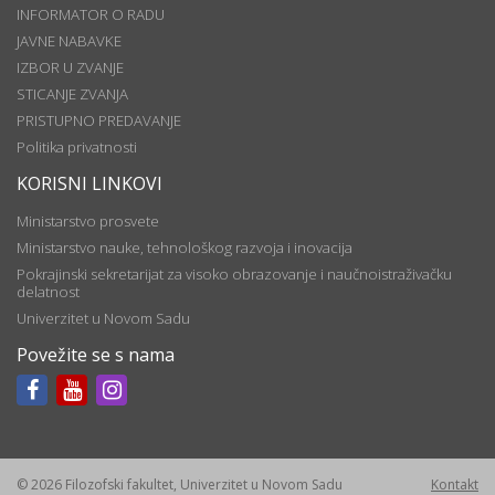
INFORMATOR O RADU
JAVNE NABAVKE
IZBOR U ZVANJE
STICANJE ZVANJA
PRISTUPNO PREDAVANJE
Politika privatnosti
KORISNI LINKOVI
Ministarstvo prosvete
Ministarstvo nauke, tehnološkog razvoja i inovacija
Pokrajinski sekretarijat za visoko obrazovanje i naučnoistraživačku
delatnost
Univerzitet u Novom Sadu
Povežite se s nama
© 2026 Filozofski fakultet, Univerzitet u Novom Sadu
Kontakt