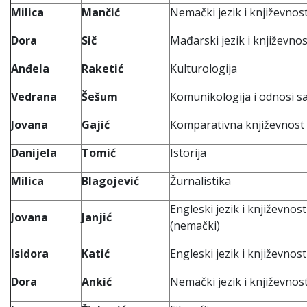
Milica
Mančić
Nemački jezik i književnos
Dora
Sič
Mađarski jezik i književnos
Anđela
Raketić
Kulturologija
Vedrana
Šešum
Komunikologija i odnosi s
Jovana
Gajić
Komparativna književnost 
Danijela
Tomić
Istorija
Milica
Blagojević
Žurnalistika
Engleski jezik i književno
Jovana
Janjić
(nemački)
Isidora
Katić
Engleski jezik i književnost
Dora
Ankić
Nemački jezik i književnos