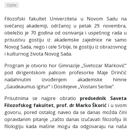
Opšte
Filozofski fakultet Univerziteta u Novom Sadu na
svečanoj akademiji, održanoj u petak 29. novembra,
obeležio je 70 godina od osnivanja i uspešnog rada u
prisustvu gostiju iz akademske zajednice ne samo
Novog Sada, nego i cele Srbije, te gostiju iz obrazovnog
i kulturnog života Novog Sada.
Program je otvorio hor Gimnazije „Svetozar Marković“
pod dirigentskom palicom profesorke Maje Drinčić
nadahnutim izvođenjem akademske himne
„Gaudeaumus igitur“ i Dositejeve „Vostani Serbie“.
Prisutnima se najpre obratio
predsednik Saveta
Filozofskog fakultet, prof. dr Marko Škorić
i u svom
govoru, pored ostalog naveo da se danas možda čini
opravdanim pitanje „zašto danas izučavati filozofiju ili
filologiju kada mašine mogu da odgovaraju na naša