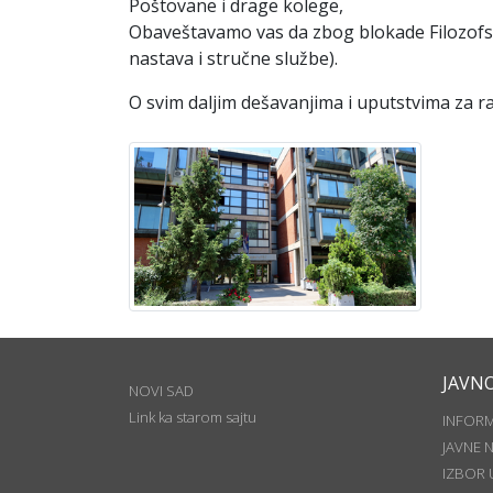
Poštovane i drage kolege,
Obaveštavamo vas da zbog blokade Filozofskog
nastava i stručne službe).
O svim daljim dešavanjima i uputstvima za 
JAVN
NOVI SAD
Link ka starom sajtu
INFOR
JAVNE 
IZBOR 