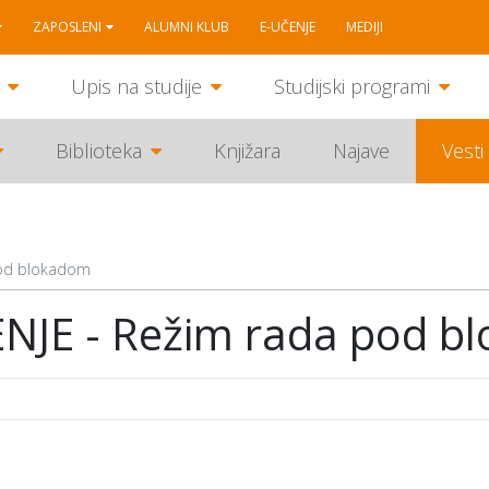
ZAPOSLENI
ALUMNI KLUB
E-UČENJE
MEDIJI
Upis na studije
Studijski programi
Biblioteka
Knjižara
Najave
Vesti
pod blokadom
JE - Režim rada pod b