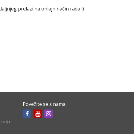
ljnjeg prelazi na onlajn način rada (i
Povežite se s nama
zvoja i