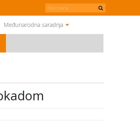
Međunarodna saradnja
lokadom