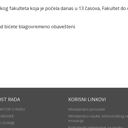
 fakulteta koja je počela danas u 13 časova, Fakultet do da
rad bićete blagovremeno obavešteni.
OST RADA
KORISNI LINKOVI
MATOR O RADU
Ministarstvo prosvete
NABAVKE
Ministarstvo nauke, tehnološkog ra
inovacija
U ZVANJE
Pokrajinski sekretarijat za visoko