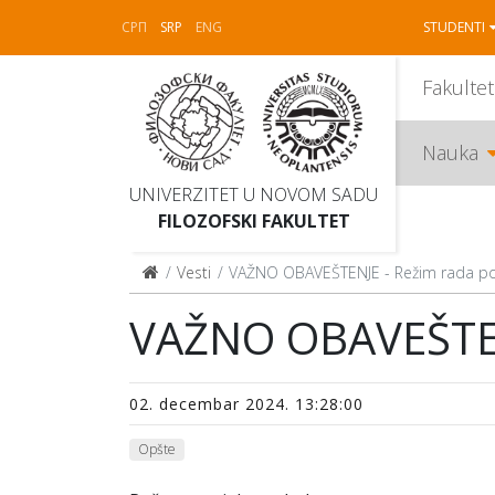
СРП
SRP
ENG
STUDENTI
Fakultet
Nauka
UNIVERZITET U NOVOM SADU
FILOZOFSKI FAKULTET
Vesti
VAŽNO OBAVEŠTENJE - Režim rada 
VAŽNO OBAVEŠTEN
02. decembar 2024. 13:28:00
Opšte