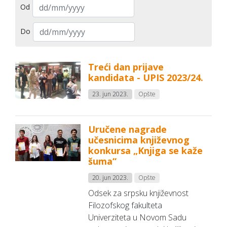
Od
Do
Treći dan prijave
kandidata - UPIS 2023/24.
23. jun 2023.
Opšte
Uručene nagrade
učesnicima književnog
konkursa „Knjiga se kaže
šuma“
20. jun 2023.
Opšte
Odsek za srpsku književnost
Filozofskog fakulteta
Univerziteta u Novom Sadu