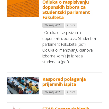
Odluka o raspisivanju
dopunskih izbora za
Studentski parlament
Fakulteta
26. maj 2023.
Opšte
Odluka o raspisivanju
dopunskih izbora za Studentski
parlament Fakulteta (pdf)
Odluka o imenovanju članova
izborne komisije iz reda
studenata (pdf)
Raspored polaganja
prijemnih ispita
26. maj 2023.
Opšte