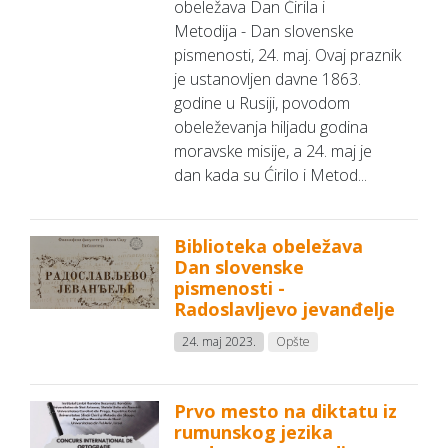
obeležava Dan Ćirila i
Metodija - Dan slovenske
pismenosti, 24. maj. Ovaj praznik
je ustanovljen davne 1863.
godine u Rusiji, povodom
obeleževanja hiljadu godina
moravske misije, a 24. maj je
dan kada su Ćirilo i Metod...
Biblioteka obeležava
Dan slovenske
pismenosti -
Radoslavljevo jevanđelje
24. maj 2023.
Opšte
Prvo mesto na diktatu iz
rumunskog jezika