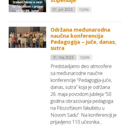
stipendije
01. jun 2023.
Opšte
Održana međunarodna
naučna konferencija
Pedagogija – juče, danas,
sutra
31. maj 2023.
Opšte
Predstavljamo deo atmosfere
sa međunarodne naučne
konferencije “Pedagogija-juče,
danas, sutra” koja je održana
26. maja povodom jubileja “50
godina obrazovanja pedagoga
na Filozofskom fakultetu u
Novom Sadu”. Na konferenciji je
prijavljeno 110 učesnika...