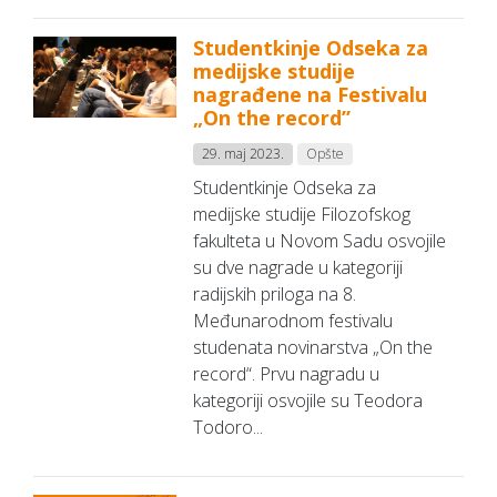
Studentkinje Odseka za
medijske studije
nagrađene na Festivalu
„On the record”
29. maj 2023.
Opšte
Studentkinje Odseka za
medijske studije Filozofskog
fakulteta u Novom Sadu osvojile
su dve nagrade u kategoriji
radijskih priloga na 8.
Međunarodnom festivalu
studenata novinarstva „On the
record“. Prvu nagradu u
kategoriji osvojile su Teodora
Todoro...