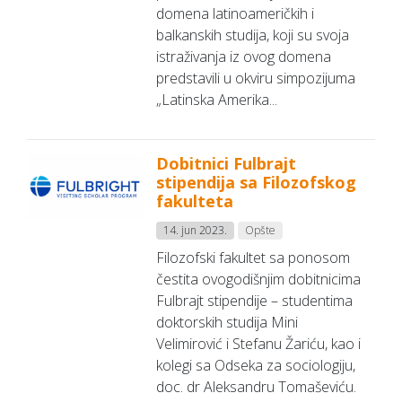
domena latinoameričkih i
balkanskih studija, koji su svoja
istraživanja iz ovog domena
predstavili u okviru simpozijuma
„Latinska Amerika...
Dobitnici Fulbrajt
stipendija sa Filozofskog
fakulteta
14. jun 2023.
Opšte
Filozofski fakultet sa ponosom
čestita ovogodišnjim dobitnicima
Fulbrajt stipendije – studentima
doktorskih studija Mini
Velimirović i Stefanu Žariću, kao i
kolegi sa Odseka za sociologiju,
doc. dr Aleksandru Tomaševiću.