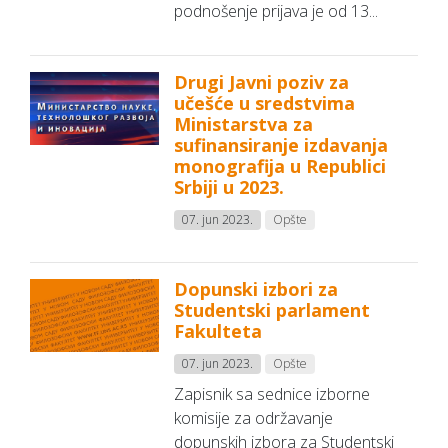
podnošenje prijava je od 13...
Drugi Javni poziv za
učešće u sredstvima
Ministarstva za
sufinansiranje izdavanja
monografija u Republici
Srbiji u 2023.
07. jun 2023.
Opšte
Dopunski izbori za
Studentski parlament
Fakulteta
07. jun 2023.
Opšte
Zapisnik sa sednice izborne
komisije za održavanje
dopunskih izbora za Studentski