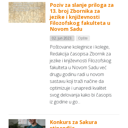
Poziv za slanje priloga za
13. broj Zbornika za
jezike i književnosti
Filozofskog fakulteta u
Novom Sadu
02. jun 2023.
Opšte
Poštovane koleginice i kolege,
Redakcija časopisa Zbornik za
jezike i književnosti Filozofskog
fakulteta u Novom Sadu već
drugu godinu radi u novom
sastavu koji traži načine da
optimizuje i unapredi kvalitet
svog delovanja kako bi časopis
iz godine u go...
Konkurs za Sakura