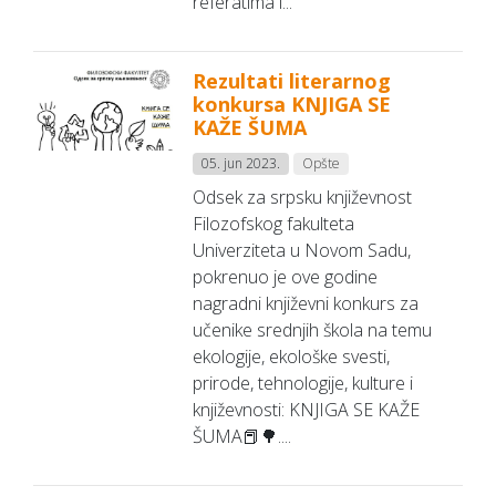
referatima i...
Rezultati literarnog
konkursa KNJIGA SE
KAŽE ŠUMA
05. jun 2023.
Opšte
Odsek za srpsku književnost
Filozofskog fakulteta
Univerziteta u Novom Sadu,
pokrenuo je ove godine
nagradni književni konkurs za
učenike srednjih škola na temu
ekologije, ekološke svesti,
prirode, tehnologije, kulture i
književnosti: KNJIGA SE KAŽE
ŠUMA📕🌳....