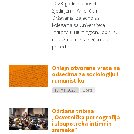
2023. godine u poseti
Sjedinjenim Američkim
Državama. Zajedno sa
kolegama sa Univerziteta
Indijana u Blumingtonu obišli su
najvažnija mesta sećanja iz
period...
Onlajn otvorena vrata na
odsecima za sociologiju i
rumunistiku
18. maj 2023.
Opšte
Održana tribina
„Osvetnička pornografija
i zloupotreba intimnih
snimaka“