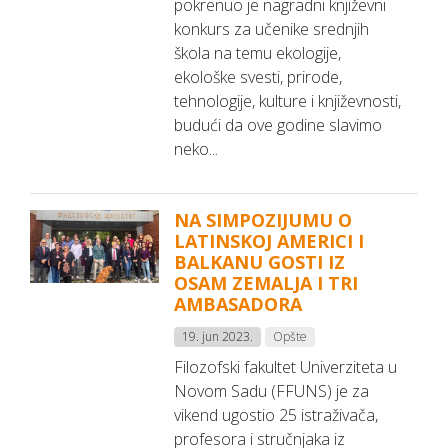
pokrenuo je nagradni književni
konkurs za učenike srednjih
škola na temu ekologije,
ekološke svesti, prirode,
tehnologije, kulture i književnosti,
budući da ove godine slavimo
neko...
NA SIMPOZIJUMU O
LATINSKOJ AMERICI I
BALKANU GOSTI IZ
OSAM ZEMALJA I TRI
AMBASADORA
19. jun 2023.
Opšte
Filozofski fakultet Univerziteta u
Novom Sadu (FFUNS) je za
vikend ugostio 25 istraživača,
profesora i stručnjaka iz