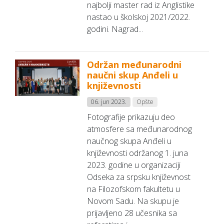
najbolji master rad iz Anglistike
nastao u školskoj 2021/2022.
godini. Nagrad...
Održan međunarodni
naučni skup Anđeli u
književnosti
06. jun 2023.
Opšte
Fotografije prikazuju deo
atmosfere sa međunarodnog
naučnog skupa Anđeli u
književnosti održanog 1. juna
2023. godine u organizaciji
Odseka za srpsku književnost
na Filozofskom fakultetu u
Novom Sadu. Na skupu je
prijavljeno 28 učesnika sa