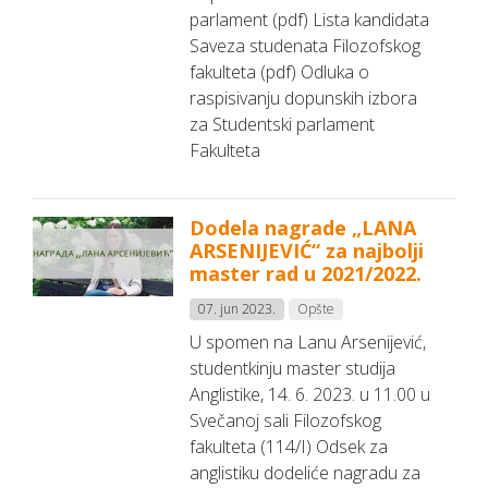
parlament (pdf) Lista kandidata
Saveza studenata Filozofskog
fakulteta (pdf) Odluka o
raspisivanju dopunskih izbora
za Studentski parlament
Fakulteta
Dodela nagrade „LANA
ARSENIJEVIĆ“ za najbolji
master rad u 2021/2022.
07. jun 2023.
Opšte
U spomen na Lanu Arsenijević,
studentkinju master studija
Anglistike, 14. 6. 2023. u 11.00 u
Svečanoj sali Filozofskog
fakulteta (114/I) Odsek za
anglistiku dodeliće nagradu za