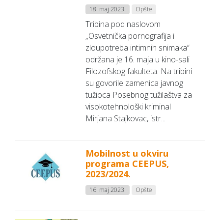
18. maj 2023.
Opšte
Tribina pod naslovom
„Osvetnička pornografija i
zloupotreba intimnih snimaka“
održana je 16. maja u kino-sali
Filozofskog fakulteta. Na tribini
su govorile zamenica javnog
tužioca Posebnog tužilaštva za
visokotehnološki kriminal
Mirjana Stajkovac, istr...
Mobilnost u okviru
programa CEEPUS,
2023/2024.
16. maj 2023.
Opšte