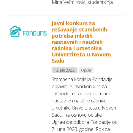
Mina Velimirović, studentkinja...
Javni konkurs za
rešavanje stambenih
potreba mladih
nastavnih i naučnih
radnika i umetnika
Univerziteta u Novom
Sadu
13. jun 2023.
Opšte
Stambena komisija Fondacije
objavila je Javni konkurs za
raspodelu stanova za mlade
nastavne i naučne radnike i
umetnike Univerziteta u Novom
Sadu, na osnovu odluke
Upravnog odbora Fondacije od
7. juna 2023. godine. Rok za