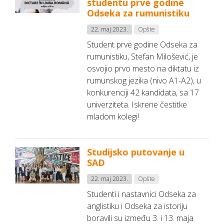
studentu prve godine
Odseka za rumunistiku
22. maj 2023.
Opšte
Student prve godine Odseka za
rumunistiku, Stefan Milošević, je
osvojio prvo mesto na diktatu iz
rumunskog jezika (nivo A1-A2), u
konkurenciji 42 kandidata, sa 17
univerziteta. Iskrene čestitke
mladom kolegi!
Studijsko putovanje u
SAD
22. maj 2023.
Opšte
Studenti i nastavnici Odseka za
anglistiku i Odseka za istoriju
boravili su između 3. i 13. maja