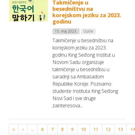
Takmičenje u
besedništvu na
korejskom jeziku za 2023.
godinu
15. maj 2023.
Opšte
Takmičenje u besedništvu na
korejskom jeziku za 2023.
godinu King Seđong Institut u
Novom Sadu organizuje
takmičenje u besedništvu u
saradnji sa Ambasadom
Republike Koreje. Pozivamo
studente Instituta King Seđong
Novi Sad i sve druge
zainteresova...
«
‹
...
6
7
8
9
10
11
12
13
1