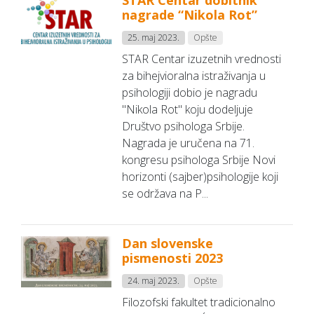
STAR Centar dobitnik
nagrade “Nikola Rot”
25. maj 2023.
Opšte
STAR Centar izuzetnih vrednosti
za bihejvioralna istraživanja u
psihologiji dobio je nagradu
"Nikola Rot" koju dodeljuje
Društvo psihologa Srbije.
Nagrada je uručena na 71.
kongresu psihologa Srbije Novi
horizonti (sajber)psihologije koji
se održava na P...
Dan slovenske
pismenosti 2023
24. maj 2023.
Opšte
Filozofski fakultet tradicionalno