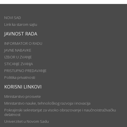
NOVI SAD
Link ka starom sajtu
JAVNOST RADA
INFORMATOR O RADU
JAVNE NABAVKE
IZBOR U ZVANJE
STICANJE ZVANJA
PRISTUPNO PREDAVANJE
Politika privatnosti
KORISNI LINKOVI
Ministarstvo prosvete
Ministarstvo nauke, tehnološkog razvoja i inovacija
Pokrajinski sekretarijat za visoko obrazovanje i naučnoistraživačku
delatnost
Univerzitet u Novom Sadu