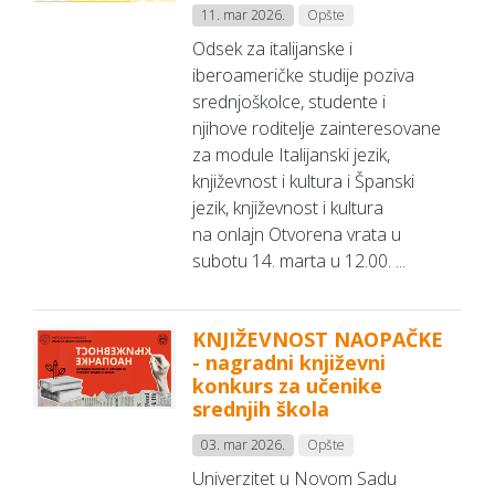
11. mar 2026.
Opšte
Odsek za italijanske i
iberoameričke studije poziva
srednjoškolce, studente i
njihove roditelje zainteresovane
za module Italijanski jezik,
književnost i kultura i Španski
jezik, književnost i kultura
na onlajn Otvorena vrata u
subotu 14. marta u 12.00. ...
KNJIŽEVNOST NAOPAČKE
- nagradni književni
konkurs za učenike
srednjih škola
03. mar 2026.
Opšte
Univerzitet u Novom Sadu