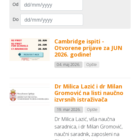
Od
Do
Cambridge ispiti -
Otvorene prijave za JUN
2026. godine!
04. maj 2026.
Opšte
Dr Milica Lazić i dr Milan
Gromović na listi naučno
izvrsnih istraživača
19. mar 2026.
Opšte
Dr Milica Lazić, viša naučna
saradnica, i dr Milan Gromović,
naučni saradnik, zaposleni na