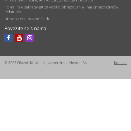
Ministarstvo nauke, tehnološkog razvoja i inovacija
Pokrajinski sekretarijat za visoko obrazovanje i naučnoistraživačku
delatnost
Univerzitet u Novom Sadu
Povežite se s nama
© 2026 Filozofski fakultet, Univerzitet u Novom Sadu
Kontakt