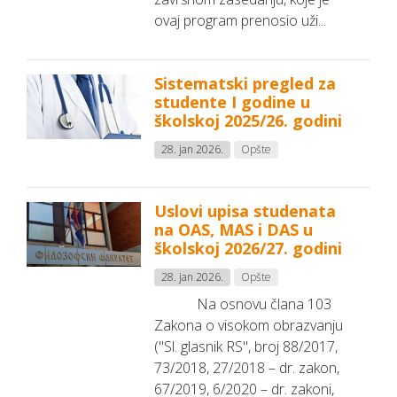
ovaj program prenosio uži...
Sistematski pregled za
studente I godine u
školskoj 2025/26. godini
28. jan 2026.
Opšte
Uslovi upisa studenata
na OAS, MAS i DAS u
školskoj 2026/27. godini
28. jan 2026.
Opšte
Na osnovu člana 103
Zakona o visokom obrazvanju
("Sl. glasnik RS", broj 88/2017,
73/2018, 27/2018 – dr. zakon,
67/2019, 6/2020 – dr. zakoni,