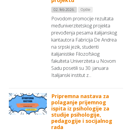
projektu
02. feb 2026.
Opšte
Povodom promocije rezultata
međuniverzitetskog projekta
prevođenja pesama italijanskog
kantautora Fabricija De Andrea
na srpski jezik, studenti
italijanistike Filozofskog
fakulteta Univerziteta u Novom
Sadu posetili su 30. januara
Italijanski institut z...
Pripremna nastava za
polaganje prijemnog
ispita iz psihologije za
studije psihologije,
pedagogije i socijalnog
rada