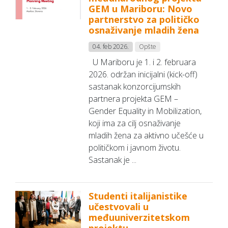
GEM u Mariboru: Novo
partnerstvo za političko
osnaživanje mladih žena
04. feb 2026.
Opšte
U Mariboru je 1. i 2. februara
2026. održan inicijalni (kick-off)
sastanak konzorcijumskih
partnera projekta GEM –
Gender Equality in Mobilization,
koji ima za cilj osnaživanje
mladih žena za aktivno učešće u
političkom i javnom životu.
Sastanak je ...
Studenti italijanistike
učestvovali u
međuuniverzitetskom