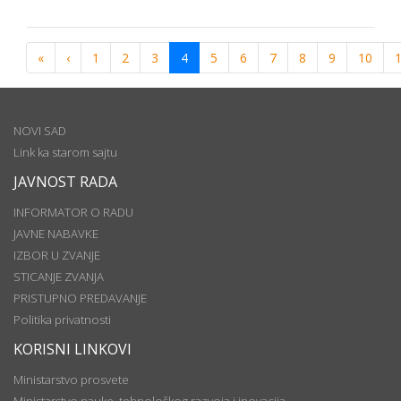
«
‹
1
2
3
4
5
6
7
8
9
10
NOVI SAD
Link ka starom sajtu
JAVNOST RADA
INFORMATOR O RADU
JAVNE NABAVKE
IZBOR U ZVANJE
STICANJE ZVANJA
PRISTUPNO PREDAVANJE
Politika privatnosti
KORISNI LINKOVI
Ministarstvo prosvete