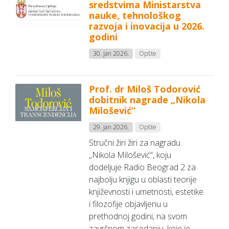
sredstvima Ministarstva
nauke, tehnološkog
razvoja i inovacija u 2026.
godini
30. jan 2026.
Opšte
Prof. dr Miloš Todorović
dobitnik nagrade „Nikola
Milošević“
29. jan 2026.
Opšte
Stručni žiri žiri za nagradu
„Nikola Milošević“, koju
dodeljuje Radio Beograd 2 za
najbolju knjigu u oblasti teorije
književnosti i umetnosti, estetike
i filozofije objavljenu u
prethodnoj godini, na svom
završnom zasedanju, koje je