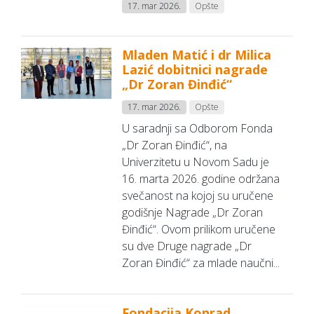
17. mar 2026.
Opšte
Mladen Matić i dr Milica
Lazić dobitnici nagrade
„Dr Zoran Đinđić“
17. mar 2026.
Opšte
U saradnji sa Odborom Fonda
„Dr Zoran Đinđić“, na
Univerzitetu u Novom Sadu je
16. marta 2026. godine održana
svečanost na kojoj su uručene
godišnje Nagrade „Dr Zoran
Đinđić“. Ovom prilikom uručene
su dve Druge nagrade „Dr
Zoran Đinđić“ za mlade naučni...
Fondacija Konrad