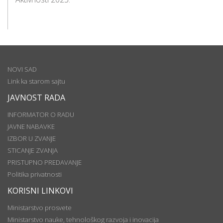
NOVI SAD
Link ka starom sajtu
JAVNOST RADA
INFORMATOR O RADU
JAVNE NABAVKE
IZBOR U ZVANJE
STICANJE ZVANJA
PRISTUPNO PREDAVANJE
Politika privatnosti
KORISNI LINKOVI
Ministarstvo prosvete
Ministarstvo nauke, tehnološkog razvoja i inovacija