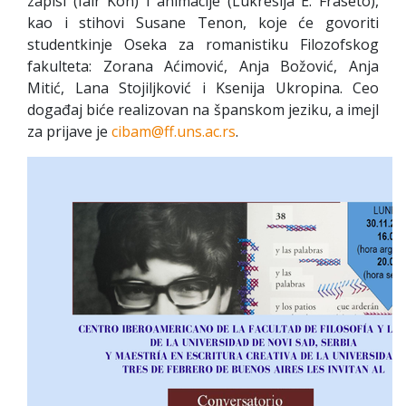
zapisi (Iair Kon) i animacije (Lukresija E. Fraseto),
kao i stihovi Susane Tenon, koje će govoriti
studentkinje Oseka za romanistiku Filozofskog
fakulteta: Zorana Aćimović, Anja Božović, Anja
Mitić, Lana Stojiljković i Ksenija Ukropina. Ceo
događaj biće realizovan na španskom jeziku, a imejl
za prijave je
cibam@ff.uns.ac.rs
.