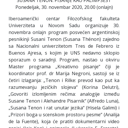
SUSANA TENON: PISANJE KAO PALIMPSEST
Ponedeljak, 30. novembar 2020, 20.00 (onlajn)
Iberoamerički centar Filozofskog fakulteta
Univerziteta u Novom Sadu organizuje 30.
novembra onlajn program posvećen argentinskoj
pesnikinji Susani Tenon (Susana Thénon) zajedno
sa Nacionalni univerzitetom Tres de Febrero iz
Buenos Ajresa, s kojim je UNS nedavno sklopio
sporazum o saradnji. Program, nastao u okviru
Master programa „Kreativno pisanje“ čiji je
koordinator prof. dr Marija Negroni, sastoji se iz
četiri izlaganja: „Tenon i Rilke: prevod kao put ka
razumevanju jezičkih slojeva“ (Korina Delutri),
„Govoriti izlomljenim rečima: analogije između
Susane Tenon i Alehandre Pisarnik“ (Alfredo Luna),
„Susana Tenon i rat unutar jezika“ (Hisela Galimi) i
„Prizori boga u scenskom prostoru pesme“ (Analija
de la Fuente), koja će pratiti dokumentarni video