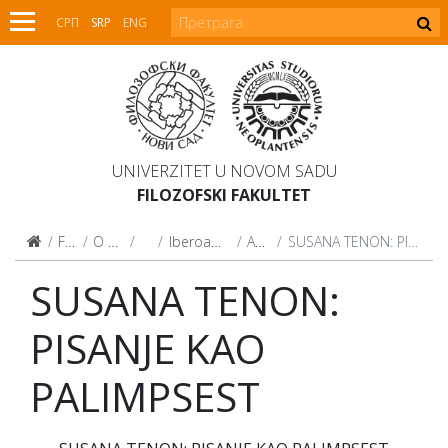
СРП
SRP
ENG
UNIVERZITET U NOVOM SADU
FILOZOFSKI FAKULTET
Fakultet
O Fakultetu
Centri
Iberoamerički centar
Aktivnosti
SUSANA TENON: PISANJE KAO PALIMPSEST
SUSANA TENON:
PISANJE KAO
PALIMPSEST