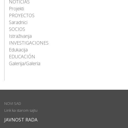
NOTICIAS
Projekti
PROYECTOS
Saradnici
SOCIOS
Istraživanja
INVESTIGACIONES
Edukacija
EDUCACIÓN
Galerija/Galería
NOVI SAD
Link ka starom sajtu
JAVNOST RADA