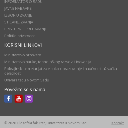
INFORMATOR O RADU
JAVNE NABAVKE
IZBOR U ZVANJE
STICANJE ZVANJA
PRISTUPNO PREDAVANJE
Politika privatnosti
KORISNI LINKOVI
Ministarstvo prosvete
Ministarstvo nauke, tehnološkog razvoja i inovacija
Pokrajinski sekretarijat za visoko obrazovanje i naučnoistraživačku
delatnost
Univerzitet u Novom Sadu
Povežite se s nama
© 2026 Filozofski fakultet, Univerzitet u Novom Sadu
Kontakt