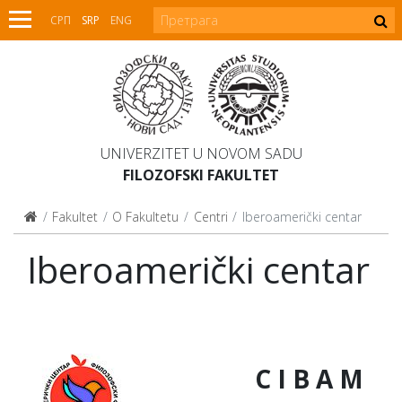
СРП
SRP
ENG
UNIVERZITET U NOVOM SADU
FILOZOFSKI FAKULTET
Fakultet
O Fakultetu
Centri
Iberoamerički centar
Iberoamerički centar
C I B A M