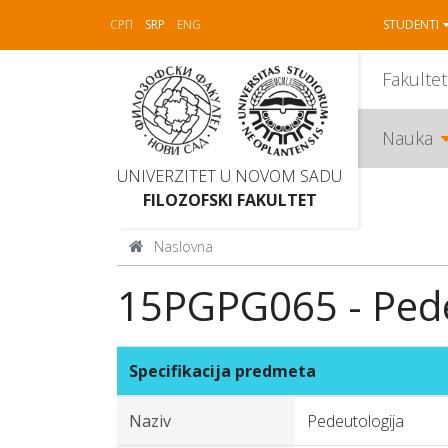
СРП
SRP
ENG
STUDENTI
Fakultet
Nauka
UNIVERZITET U NOVOM SADU
FILOZOFSKI FAKULTET
Naslovna
15PGPG065 - Pede
Specifikacija predmeta
Naziv
Pedeutologija