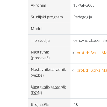
Akronim
15PGPG065
Studijski program
Pedagogija
Modul
Tip studija
osnovne akademske 
Nastavnik
prof. dr Borka Ma
(predavač)
Nastavnik/saradnik
prof. dr Borka Ma
(vežbe)
Nastavnik/saradnik
(DON)
Broj ESPB
4.0