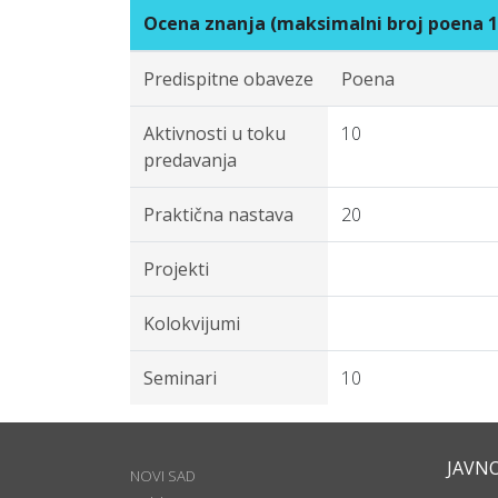
Ocena znanja (maksimalni broj poena 1
Predispitne obaveze
Poena
Aktivnosti u toku
10
predavanja
Praktična nastava
20
Projekti
Kolokvijumi
Seminari
10
JAVN
NOVI SAD