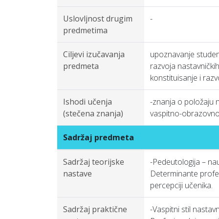
Uslovljnost drugim
-
predmetima
Ciljevi izučavanja
upoznavanje studena
predmeta
razvoja nastavnički
konstituisanje i raz
Ishodi učenja
-znanja o položaju n
(stečena znanja)
vaspitno-obrazovno
Sadržaj predmeta
Sadržaj teorijske
-Pedeutologija – nau
nastave
Determinante profesi
percepciji učenika.
Sadržaj praktične
-Vaspitni stil nasta