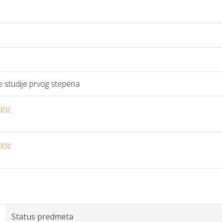
studije prvog stepena
lčić
lčić
Status predmeta