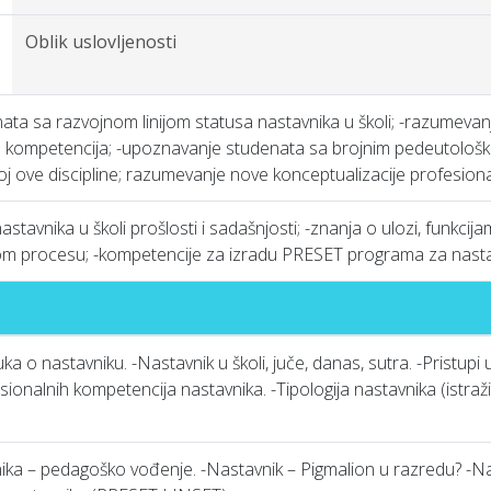
Oblik uslovljenosti
ta sa razvojnom linijom statusa nastavnika u školi; -razumevanj
h kompetencija; -upoznavanje studenata sa brojnim pedeutološki
voj ove discipline; razumevanje nove konceptualizacije profesion
astavnika u školi prošlosti i sadašnjosti; -znanja o ulozi, funkc
m procesu; -kompetencije za izradu PRESET programa za nasta
ka o nastavniku. -Nastavnik u školi, juče, danas, sutra. -Pristupi 
onalnih kompetencija nastavnika. -Tipologija nastavnika (istraži
vnika – pedagoško vođenje. -Nastavnik – Pigmalion u razredu? -Na