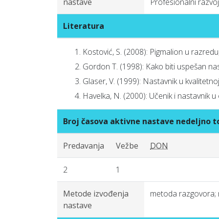
nastave
Profesionalni razvo
Literatura
Kostović, S. (2008): Pigmalion u razredu,
Gordon T. (1998): Kako biti uspešan nas
Glaser, V. (1999): Nastavnik u kvalitetnoj
Havelka, N. (2000): Učenik i nastavnik
Broj časova aktivne nastave nedeljno
Predavanja
Vežbe
DON
2
1
Metode izvođenja
metoda razgovora; 
nastave