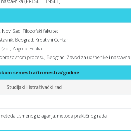
j nastavnika (PRESET I INSET).
 Novi Sad: Filozofski fakultet
tavnik, Beograd: Kreativni Centar
 školi, Zagreb: Eduka.
 u obrazovnom procesu, Beograd: Zavod za udžbenike i nastavna 
 tokom semestra/trimestra/godine
Studijski i istraživački rad
metoda usmenog izlaganja; metoda praktičnog rada