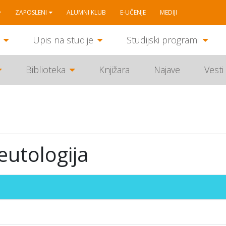
ZAPOSLENI
ALUMNI KLUB
E-UČENJE
MEDIJI
Upis na studije
Studijski programi
Biblioteka
Knjižara
Najave
Vesti
utologija