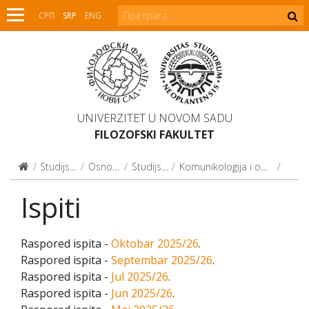
СРП
SRP
ENG
UNIVERZITET U NOVOM SADU
FILOZOFSKI FAKULTET
Studijski programi
Osnovne studije
Studijski programi
Komunikologija i odnosi sa javnošću (2020)
Ispiti
Ispiti
Raspored ispita -
Oktobar 2025/26
.
Raspored ispita -
Septembar 2025/26
.
Raspored ispita -
Jul 2025/26
.
Raspored ispita -
Jun 2025/26
.