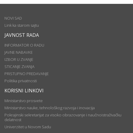
NOVI SAD
Link ka starom sajtu
JAVNOST RADA
INFORMATOR O RADU
JAVNE NABAVKE
IZBOR U ZVANJE
STICANJE ZVANJA
PRISTUPNO PREDAVANJE
Politika privatnosti
KORISNI LINKOVI
Ministarstvo prosvete
Ministarstvo nauke, tehnološkog razvoja i inovacija
Pokrajinski sekretarijat za visoko obrazovanje i naučnoistraživačku
delatnost
Univerzitet u Novom Sadu