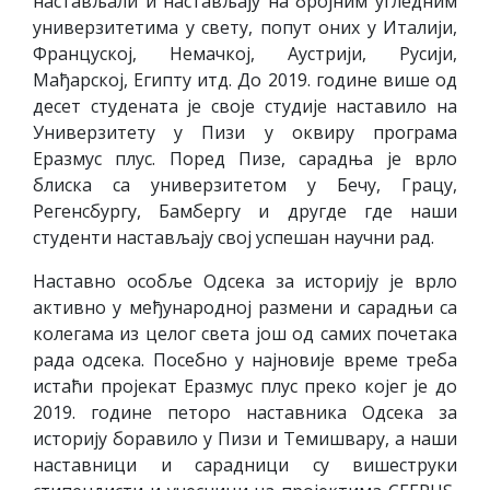
настављали и настављају на бројним угледним
универзитетима у свету, попут оних у Италији,
Француској, Немачкој, Аустрији, Русији,
Мађарској, Египту итд. До 2019. године више од
десет студената је своје студије наставило на
Универзитету у Пизи у оквиру програма
Еразмус плус. Поред Пизе, сарадња је врло
блиска са универзитетом у Бечу, Грацу,
Регенсбургу, Бамбергу и другде где наши
студенти настављају свој успешан научни рад.
Наставно особље Одсека за историју је врло
активно у међународној размени и сарадњи са
колегама из целог света још од самих почетака
рада одсека. Посебно у најновије време треба
истаћи пројекат Еразмус плус преко којег је до
2019. године петоро наставника Одсека за
историју боравило у Пизи и Темишвару, а наши
наставници и сарадници су вишеструки