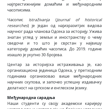
најпрестижнијим домаћим и међународним
часописима.
Часопис
Istraživanja
(
Journal of historical
researches
) је један од најизразитјих видова
научног рада чланова Одсека за историју. Ужива
знатан углед у земљи и иностранству о чему
сведочи и то што је сврстан у највишу
категорију домаћих часописа. До 2019. године
изашло је укупно 30 бројева.
Центар за историјска истраживања је, као
организациона јединица Одсека, у претходним
годинама организовао више међународних
научних скупова, и започео успешну издавачку
делатност на српском и енглеском језику.
Међународна сарадња
Наши студенти су своју академски каријеру