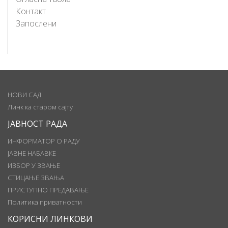
Контакт
Запослени
НОВИ САД
Линк ка старом сајту
ЈАВНОСТ РАДА
ИНФОРМАТОР О РАДУ
ЈАВНЕ НАБАВКЕ
ИЗБОР У ЗВАЊЕ
СТИЦАЊЕ ЗВАЊА
ПРИСТУПНО ПРЕДАВАЊЕ
Политика приватности
КОРИСНИ ЛИНКОВИ