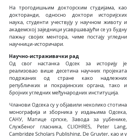
На трогодишњим докторским студијама, као
докторанди, односно доктори историјских
наука, студенти учествују у научном животу и
академској заједници усавршавајући се уз будну
пажњу својих ментора, чиме постају угледни
научници-историчари.
Научно-истраживачки рад
Од свог настанка Одсек за историју је
реализовао више десетина научних пројеката
подржаних од стране како надлежних
републичких и покрајинских органа, тако и
бројних угледних међународних институција.
Чланови Одсека су у објавили неколико стотина
монографија и зборника у издањима Одсека,
САНУ, Матице српске, Завода за уџбенике,
Службеног гласника, CLIOHRES, Peter Lang,
Cambridge Scholars Publishing, De Gruyter, као и у