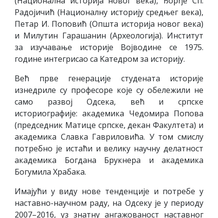
(Национална историја новог века), Ђорђе Сп.
Радојичић (Националну историју средњег века),
Петар И. Поповић (Општа историја новог века)
и Милутин Гарашанин (Археологија). Институт
за изучавање историје Војводине се 1975.
године интегрисао са Kатедром за историју.
Већ прве генерације студената историје
изнедриле су професоре које су обележили не
само развој Одсека, већ и српске
историографије: академика Чедомира Попова
(председник Матице српске, декан Факултета) и
академика Славка Гавриловића. У том смислу
потребно је истаћи и велику научну делатност
академика Богдана Брукнера и академика
Богумила Храбака.
Имајући у виду нове тенденције и потребе у
наставно-научном раду, на Одсеку је у периоду
2007–2016, уз знатну ангажованост наставног