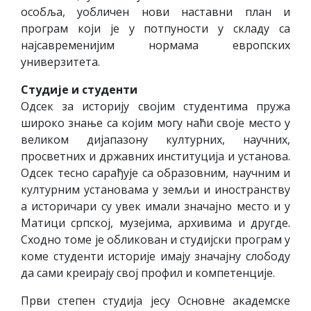
особља, уобличен нови наставни план и
програм који је у потпуности у складу са
најсавременијим нормама европских
универзитета.
Студије и студенти
Одсек за историју својим студентима пружа
широко знање са којим могу наћи своје место у
великом дијапазону културних, научних,
просветних и државних институција и установа.
Одсек тесно сарађује са образовним, научним и
културним установама у земљи и иностранству
а историчари су увек имали значајно место и у
Матици српској, музејима, архивима и другде.
Сходно томе је обликован и студијски програм у
коме студенти историје имају значајну слободу
да сами креирају свој профил и компетенције.
Први степен студија јесу Основне академске