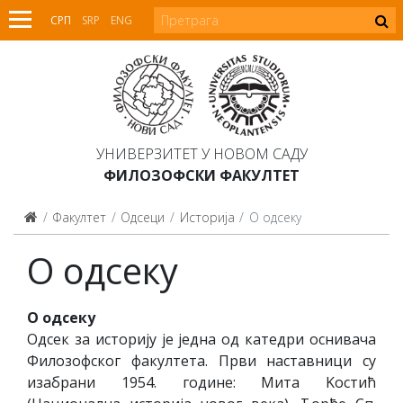
СРП
SRP
ENG
УНИВЕРЗИТЕТ У НОВОМ САДУ
ФИЛОЗОФСКИ ФАКУЛТЕТ
Факултет
Одсеци
Историја
О одсеку
О одсеку
О одсеку
Одсек за историју је једна од катедри оснивача
Филозофског факултета. Први наставници су
изабрани 1954. године: Мита Kостић