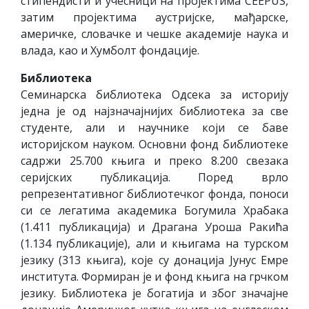
стипендисти и учесници на пројектима CEEPUS,
затим пројектима аустријске, мађарске,
америчке, словачке и чешке академије наука и
влада, као и Хумболт фондације.
Библиотека
Семинарска библиотека Одсека за историју
једна је од најзначајнијих библиотека за све
студенте, али и научнике који се баве
историјском науком. Основни фонд библиотеке
садржи 25.700 књига и преко 8.200 свезака
серијских публикација. Поред врло
репрезентативног библиотечког фонда, поноси
си се легатима академика Богумила Храбака
(1.411 публикација) и Драгана Уроша Ракића
(1.134 публикације), али и књигама на турском
језику (313 књига), које су донација Јунус Емре
института. Формиран је и фонд књига на грчком
језику. Библиотека је богатија и због значајне