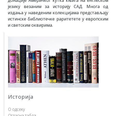
донације Америчког кутка књига на енглеском
језику везаним за историју САД. Многа од
издања у наведеним колекцијама представљају
истинске библиотечке раритетете у европским
и светским оквирима.
Историја
О одсеку
Огласна табла