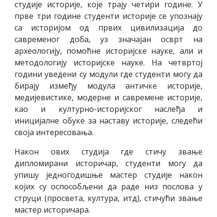
студије историје, које трају четири године. У
прве три године студенти историје се упознају
са историјом од првих цивилизација до
савременог доба, уз значајан осврт на
археологију, помоћне историјске науке, али и
методологију историјске науке. На четвртој
години уведени су модули где студенти могу да
бирају између модула античке историје,
медијевистике, модерне и савремене историје,
као и културно-историјског наслеђа и
иницијалне обуке за наставу историје, следећи
своја интересовања.
Након ових студија где стичу звање
дипломирани историчар, студенти могу да
упишу једногодишње мастер студије након
којих су оспособљени да раде низ послова у
струци (просвета, култура, итд), стичући звање
мастер историчара.