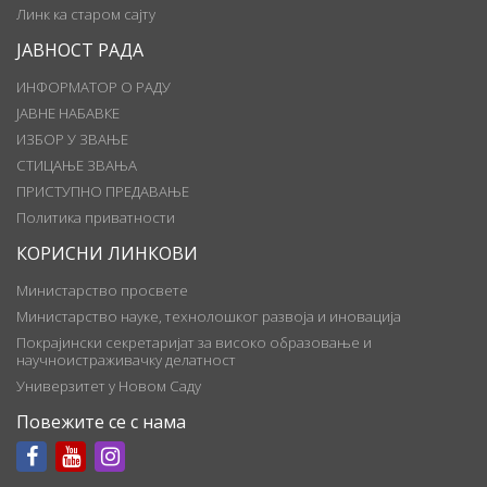
Линк ка старом сајту
ЈАВНОСТ РАДА
ИНФОРМАТОР О РАДУ
ЈАВНЕ НАБАВКЕ
ИЗБОР У ЗВАЊЕ
СТИЦАЊЕ ЗВАЊА
ПРИСТУПНО ПРЕДАВАЊЕ
Политика приватности
КОРИСНИ ЛИНКОВИ
Министарство просвете
Министарство науке, технолошког развоја и иновација
Покрајински секретаријат за високо образовање и
научноистраживачку делатност
Универзитет у Новом Саду
Повежите се с нама