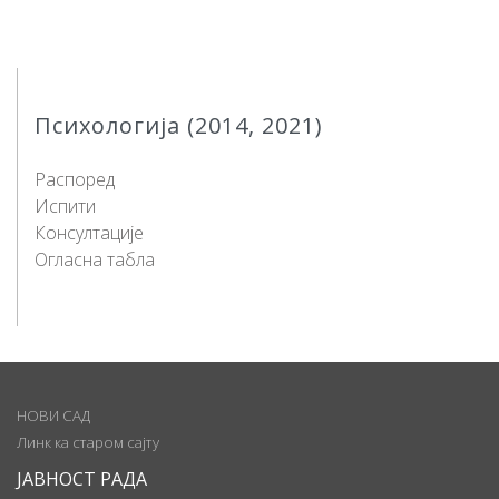
Психологија (2014, 2021)
Распоред
Испити
Консултације
Огласна табла
НОВИ САД
Линк ка старом сајту
ЈАВНОСТ РАДА