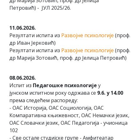
др Марија Зотовић, проф. др Јелица
Петровић) - ЈУЛ 2025/26.
11.06.2026.
Резултати испита из
Развојне психологије
(проф.
др Иван Јерковић)
Резултати испита из
Развојне психологије
(проф.
др Марија Зотовић, проф. др Јелица Петровић)
08.06.2026.
Испит из
Педагошке психологије
у
јунском испитном року одржава се
9.6. у 14.00
према следећем распореду:
- ОАС Историја, ОАС Социологија, ОАС
Компаративна књижевност, ОАС Немачки језик,
ОАС Словачки језик, ОАС Педагогија - учионица
102
- Све остале студијске групе - Амфитеатар