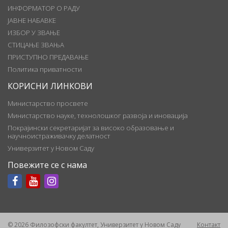
ИНФОРМАТОР О РАДУ
ЈАВНЕ НАБАВКЕ
ИЗБОР У ЗВАЊЕ
СТИЦАЊЕ ЗВАЊА
ПРИСТУПНО ПРЕДАВАЊЕ
Политика приватности
КОРИСНИ ЛИНКОВИ
Министарство просвете
Министарство науке, технолошког развоја и иновација
Покрајински секретаријат за високо образовање и
научноистраживачку делатност
Универзитет у Новом Саду
Повежите се с нама
© 2026 Филозофски факултет, Универзитет у Новом Саду
Контакт