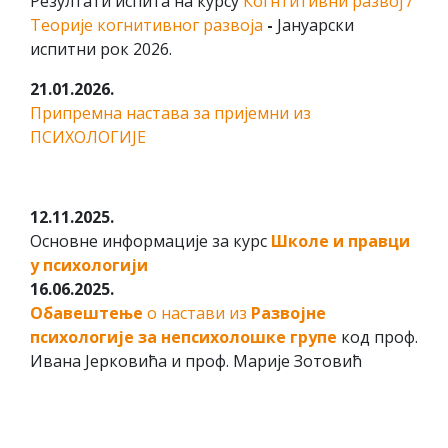
Резултати испита на курсу
Когнтитивни развој /
Теорије когнитивног развоја
-
Јануарски
испитни pок 2026.
21.01.2026.
Припремна настава за пријемни из
ПСИХОЛОГИЈЕ
12.11.2025.
Oсновне информације за курс
Школе и правци
у психологији
16.06.2025.
Обавештење
о настави из
Развојне
психологије за непсихолошке групе
код проф.
Ивана Јерковића и проф. Марије Зотовић