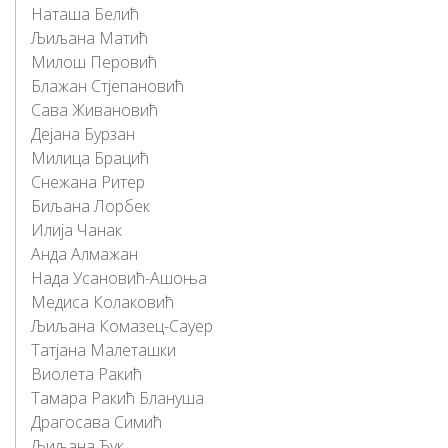
Наташа Белић
Љиљана Матић
Милош Перовић
Блажан Стјепановић
Сава Живановић
Дејана Бурзан
Милица Брацић
Снежана Ритер
Биљана Лорбек
Илија Чанак
Анда Алмажан
Нада Усановић-Ашоња
Медиса Колаковић
Љиљана Комазец-Сауер
Татјана Малеташки
Виолета Ракић
Тамара Ракић Блануша
Драгосава Симић
Љиљана Ћук