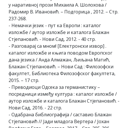
у наративној прози Михаила А. Шолохова /
Радомир В. Ивановић. – Подгорица , 2012. – Стр.
237-268.
- Немачки језик - пут ка Европи : каталог
изложбе / аутор изложбе и каталога Блажан
Стјепановић. - Нови Сад, 2012. - 40 стр.
- Разговарај са мном! [Електронски извор] .
каталог изложбе и књига поводом Европског
дана језика / Анда Алмажан, Љиљана Матић,
Блажан Стјепановић. – Нови Сад : Филозофски
факултет, Библиотека Филозофског факултета,
2015. – 17 стр.
- Преводиоци Одсека за германистику –
посредници између култура : каталог изложбе /
аутор изложбе и каталога Блажан Стјепановић. -
Нови Сад, 2016. - 22 стр.
- Одабрана библиографија / саставио Блажан
Стјепановић // Јади младога Вертера / Јохан