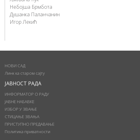
Небојша Брмбота
Душанка Паланчанин
Игор Лекић
НОВИ САД
Линк ка старом сајту
ЈАВНОСТ РАДА
ИНФОРМАТОР О РАДУ
ЈАВНЕ НАБАВКЕ
ИЗБОР У ЗВАЊЕ
СТИЦАЊЕ ЗВАЊА
ПРИСТУПНО ПРЕДАВАЊЕ
Политика приватности