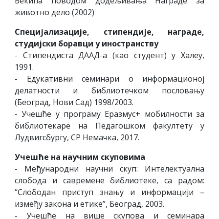
Бекића поводом додељивања Награде за
животно дело (2002)
Специјализације
,
стипендије
,
награде
,
студијски
боравци
у
иностранству
- Стипендиста ДААД-а (као студент) у Халеу,
1991.
- Едукативни семинари о информационој
делатности и библиотечком пословању
(Београд, Нови Сад) 1998/2003.
- Учешће у програму Еразмус+ мобилности за
библиотекаре на Педагошком факултету у
Лудвигсбургу, СР Немачка, 2017.
Учешће
на
научним
скуповима
- Међународни научни скуп: Интелектуална
слобода и савремене библиотеке, са радом:
“Слободан приступ знању и информацији –
између закона и етике”, Београд, 2003.
- Учешће на више скупова и семинара