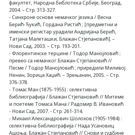
факултет, Народна библотека Србије, Београд,
2004. – Стр. 313-327.
- Синхроне основе немачког језика / Весна
Берић-Ђукић, Гордана Ристић ; [предметни и
именски регистар урадили Андријана Берић,
Татјана Малеташки, Блажан Стјепановић]. –
Нови Сад, 2003. – Стр. 193-201.
- Флорентинске терцине / Тодор Манојловић ;
превео са немачког Блажан Стјепановић //
Песме / Тодор Манојловић ; приредили Миливој
Ненин, Зорица Хаџић. – Зрењанин, 2005. – Стр.
376-378.
- Томас Ман (1875-1955) : селективна
библиографија / Блажан Стјепановић // Митеме
и поетеме Томаса Мана / Радомир В. Ивановић
- Нови Сад, 2007. - Стр. 261-314.
- Михаил Александрович Шолохов (1905-1984) :
селективна библиографија / Нада Усановиц
Ашоња, Блажан Стјепановић // Снови и судбине