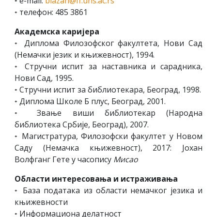
◦ e-mail:
blazan@ff.uns.ac.rs
◦ телефон: 485 3861
Академска каријера
◦ Диплома Филозофског факултета, Нови Сад
(Немачки језик и књижевност), 1994.
◦ Стручни испит за наставника и сарадника,
Нови Сад, 1995.
◦ Стручни испит за библиотекара, Београд, 1998.
◦ Диплома Школе Б плус, Београд, 2001.
◦ Звање виши библиотекар (Народна
библиотека Србије, Београд), 2007.
◦ Магистратура, Филозофски факултет у Новом
Саду (Немачка књижевност), 2017: Јохан
Волфганг Гете у часопису
Мисао
Области интересовања и истраживања
◦ База података из области немачког језика и
књижевности
◦ Информациона делатност