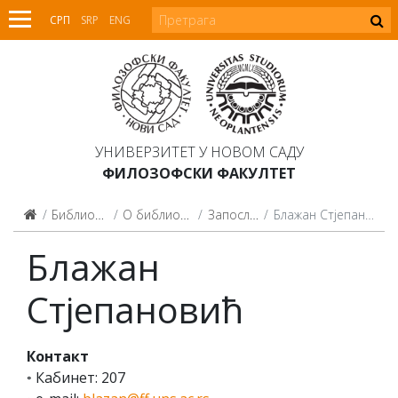
СРП
SRP
ENG
УНИВЕРЗИТЕТ У НОВОМ САДУ
ФИЛОЗОФСКИ ФАКУЛТЕТ
Библиотека
О библиотеци
Запослени
Блажан Стјепановић
Блажан
Стјепановић
Контакт
◦ Кабинет: 207