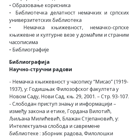
◦ Образовање корисника
◦ Библиотечка делатност немачких и српских
универзитетских библиотека
◦ Немачка књижевност, немачко-српске
књижевне и културне везе у домаћим и страним
часописима
◦ Библиографије
Библиографија
Научно-стручни радови
- Немачка књижевност у часопису “Мисао” (1919-
1937), у: Годишњак Филозофског факултета у
Новом Саду, Нови Сад, књ. 29, 2001. – Стр. 93-107.
- Слободан приступ знању и информацији –
између закона и етике, Гордана Вилотић,
Љиљана Милићевић, Блажан Стјепановић, у:
Интелектуална слобода и савремене
библиотеке : зборник радова, Филолошки