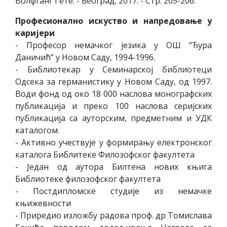
Волфганг Гете. - Београд, 2017. - Стр. 205-206.
Професионално искуство и напредовање у
каријери
- Професор немачког језика у ОШ “Ђура
Даничић” у Новом Саду, 1994-1996.
- Библиотекар у Семинарској библиотеци
Одсека за германистику у Новом Саду, од 1997.
Води фонд од око 18 000 наслова монографских
публикација и преко 100 наслова серијских
публикација са ауторским, предметним и УДК
каталогом.
- Активно учествује у формирању електронског
каталога Библитеке Филозофског факултета
- Један од аутора Билтена нових књига
Библиотеке филозофског факултета
- Постдипломске студије из немачке
књижевности
- Приредио изложбу радова проф. др Томислава