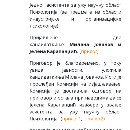
Једног асистента за ужу научну област
Психологија (за предмете из области
индустријске и организацијске
психологије).
Пријављене две
кандидаткиње:
Милана Јованов и
Јелена Карапанџић.
(
прилог
)
Приговор је благовремено, у току
увида јавности, уложила
кандидаткиња Милана Јованов. Исти је
прослеђен Комисији на изјашњавање.
Комисија је доставила одговор на
приговор и остала при наводима да се
Јелена Карапанџић изабере у звање
асистента за ужу научну област
Психологија.
(
прилог1
,
прилог2
)