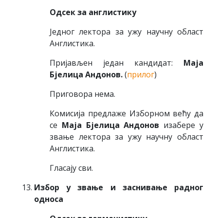
Одсек за англистику
Једног лектора за ужу научну област
Англистика.
Пријављен један кандидат:
Маја
Бјелица Андонов.
(
прилог
)
Приговора нема.
Комисија предлаже Изборном већу да
се
Маја Бјелица Андонов
изабере у
звање лектора за ужу научну област
Англистика.
Гласају сви.
Избор у звање и заснивање радног
односа