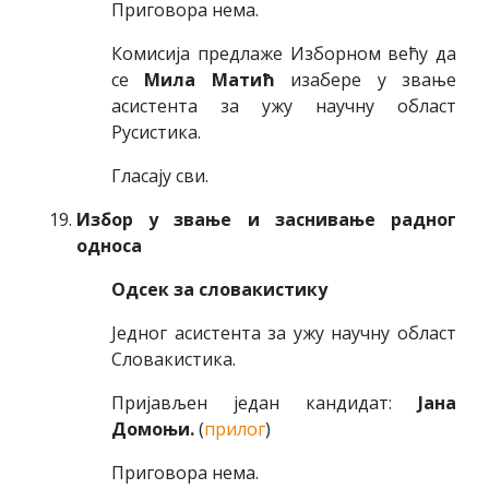
Приговора нема.
Комисија предлаже Изборном већу да
се
Мила Матић
изабере у звање
асистента за ужу научну област
Русистика.
Гласају сви.
Избор у звање и заснивање радног
односа
Одсек за словакистику
Једног асистента за ужу научну област
Словакистика.
Пријављен један кандидат:
Јана
Домоњи.
(
прилог
)
Приговора нема.