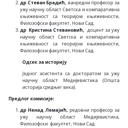
др Стеван Брадић,
ванредни професор за
ужу научну област Светска и компаративна
књижевност са теоријом књижевности,
Филозофски факултет, Нови Сад.
др Кристина Стевановић,
доцент за ужу
научну област Светска и компаративна
књижевност са теоријом књижевности,
Филозофски факултет, Нови Сад.
Одсек за историју
Једног асистента са докторатом за ужу
научну област Медијевистика (Општа
историја средњег века).
Предлог комисије:
др Ненад Лемајић,
редовни професор за
ужу научну област Медијевистика,
Филозофски факултет, Нови Сад.