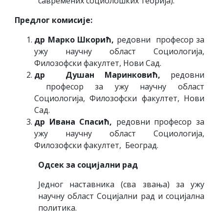
савремених социолошких теорија).
Предлог комисије:
др Марко Шкорић,
редовни професор за
ужу научну област Социологија,
Филозофски факултет, Нови Сад.
др Душан Маринковић,
редовни
професор за ужу научну област
Социологија, Филозофски факултет, Нови
Сад.
др Ивана Спасић,
редовни професор за
ужу научну област Социологија,
Филозофски факултет, Београд.
Одсек за социјални рад
Једног наставника (сва звања) за ужу
научну област Социјални рад и социјална
политика.