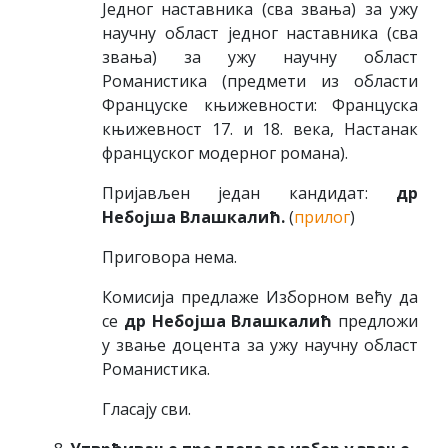
Једног наставника (сва звања) за ужу
научну област једног наставникa (сва
звања) за ужу научну област
Романистика (предмети из области
Француске књижевности: Француска
књижевност 17. и 18. века, Настанак
француског модерног романа).
Пријављен један кандидат:
др
Небојша Влашкалић.
(
прилог
)
Приговора нема.
Комисија предлаже Изборном већу да
се
др Небојша Влашкалић
предложи
у звање доцента за ужу научну област
Романистика.
Гласају сви.