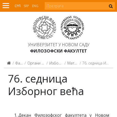
СРП
SRP
ENG
УНИВЕРЗИТЕТ У НОВОМ САДУ
ФИЛОЗОФСКИ ФАКУЛТЕТ
Факултет
Органи Факултета
Изборно веће
Материјали
76. седница Изборног већа
76. седница
Изборног већа
Декан Филозофског факултета у Новом