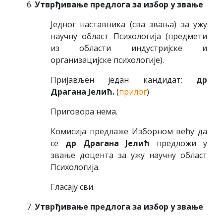
Утврђивање предлога за избор у звање
Једног наставника (сва звања) за ужу
научну област Психологија (предмети
из области индустријске и
организацијске психологије).
Пријављен један кандидат:
др
Драгана Јелић.
(
прилог
)
Приговора нема.
Комисија предлаже Изборном већу да
се
др Драгана Јелић
предложи у
звање доцента за ужу научну област
Психологија.
Гласају сви.
Утврђивање предлога за избор у звање