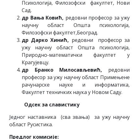
Психологија, Филозофски факултет, Нови
Сад.
др Вања Ковић,
редовни професор за ужу
научну област Општа психологија,
Филозофски факултет,Београд.
др Дарко Хинић,
редовни професор за
ужу научну област Општа психологија,
Природно-математички факултет у
Крагујевцу.
др Бранко Милосављевић,
редовни
професор за ужу научну област Примењене
рачунарске науке и информатика,
Факултет техничких наука у Новом Саду.
Одсек за славистику
Једног наставника (сва звања) за ужу научну
област Русистика.
Предлог комисије: