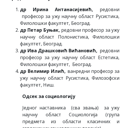
др Ирина Антанасијевић,
редовни
професор за ужу научну област Русистика,
Филолошки факултет, Београд.
др Петар Буњак,
редовни професор за ужу
научну област Полонистика, Филолошки
факултет, Београд.
др Ива Драшковић Вићановић,
редовни
професор за ужу научну област Естетика,
Филолошки факултет, Београд.
др Велимир Илић,
ванредни професор за
ужу научну област Русистика, Филозофски
факултет, Ниш.
Одсек за социологију
Једног наставника (сва звања) за ужу
научну област Социологија (група
предмета из области класичних и