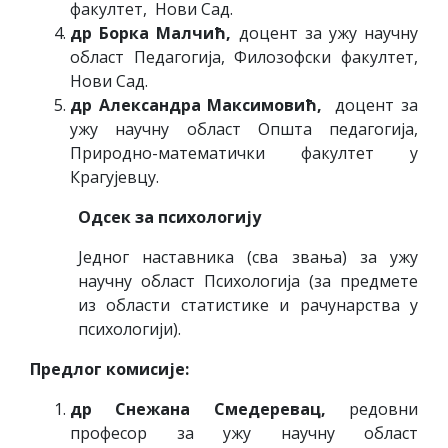
факултет, Нови Сад.
др Борка Малчић,
доцент за ужу научну
област Педагогија, Филозофски факултет,
Нови Сад.
др Александра Максимовић,
доцент за
ужу научну област Општа педагогија,
Природно-математички факултет у
Крагујевцу.
Одсек за психологију
Једног наставника (сва звања) за ужу
научну област Психологија (за предмете
из области статистике и рачунарства у
психологији).
Предлог комисије:
др Снежана Смедеревац,
редовни
професор за ужу научну област