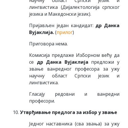
научну област Српски језик и
лингвистика (Дијалектологијa српског
језика и Македонски језик).
Пријављен један кандидат:
др Данка
Вујаклија.
(
прилог
)
Приговора нема.
Комисија предлаже Изборном већу да
се
др Данка Вујаклија
предложи у
звање ванредног професора за ужу
научну област Српски језик и
лингвистика.
Гласају редовни и ванредни
професори.
Утврђивање предлога за избор у звање
Једног наставника (сва звања) за ужу