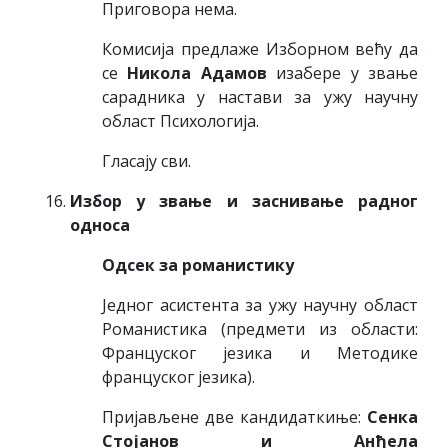
Приговора нема.
Комисија предлаже Изборном већу да
се
Никола Адамов
изабере у звање
сарадника у настави за ужу научну
област Психологија.
Гласају сви.
Избор у звање и заснивање радног
односа
Одсек за романистику
Једног асистента за ужу научну област
Романистика (предмети из области:
Француског језика и Методике
француског језика).
Пријављене две кандидаткиње:
Сенка
Стојанов и Анђела