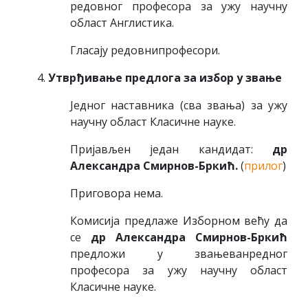
редовног професора за ужу научну
област Англистика.
Гласају редовнипрофесори.
Утврђивање предлога за избор у звање
Једног наставника (сва звања) за ужу
научну област Класичне науке.
Пријављен један кандидат:
др
Александра Смирнов-Бркић.
(
прилог
)
Приговора нема.
Комисија предлаже Изборном већу да
се
др Александра Смирнов-Бркић
предложи у звањеванредног
професора за ужу научну област
Класичне науке.