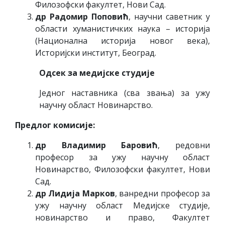
Филозофски факултет, Нови Сад.
др
Радомир Поповић
, научни саветник у
области хуманистичких наука – историја
(Национална историја новог века),
Историјски институт, Београд.
Одсек за медијске студије
Једног наставника (сва звања) за ужу
научну област Новинарство.
Предлог комисије:
др
Владимир Баровић
, редовни
професор за ужу научну област
Новинарство, Филозофски факултет, Нови
Сад.
др
Лидија Марков
, ванредни професор за
ужу научну област Медијске студије,
новинарство и право, Факултет