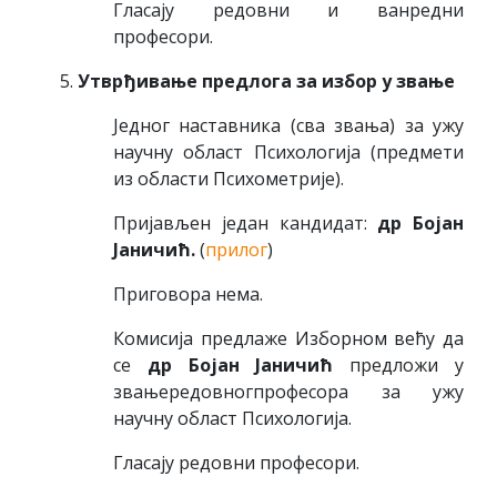
Гласају редовни и ванредни
професори.
Утврђивање предлога за избор у звање
Једног наставника (сва звања) за ужу
научну област Психологија (предмети
из области Психометрије).
Пријављен један кандидат:
др Бојан
Јаничић.
(
прилог
)
Приговора нема.
Комисија предлаже Изборном већу да
се
др Бојан Јаничић
предложи у
звањередовногпрофесора за ужу
научну област Психологија.
Гласају редовни професори.