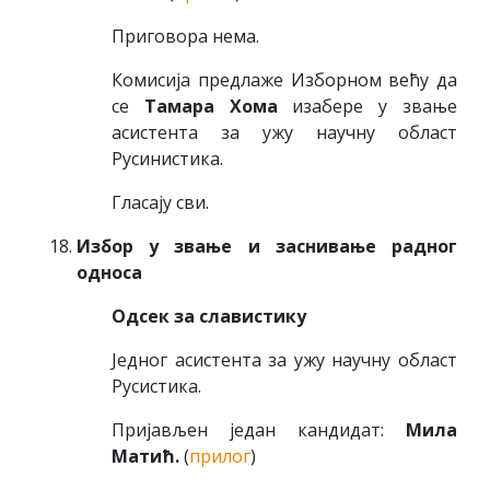
Приговора нема.
Комисија предлаже Изборном већу да
се
Тамара Хома
изабере у звање
асистента за ужу научну област
Русинистика.
Гласају сви.
Избор у звање и заснивање радног
односа
Одсек за славистику
Једног асистента за ужу научну област
Русистика.
Пријављен један кандидат:
Мила
Матић.
(
прилог
)