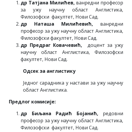
др Татјана Милићев,
ванредни професор
за ужу научну област Англистика,
Филозофски факултет, Нови Сад.
др Наташа Милићевић,
ванредни
професор за ужу научну област Англистика,
Филозофски факултет, Нови Сад.
др Предраг Ковачевић,
доцент за ужу
научну област Англистика, Филозофски
факултет, Нови Сад.
Одсек за англистику
Једног сарадника у настави за ужу научну
област Англистика.
Предлог комисије:
др Биљана Радић Бојанић,
редовни
професор за ужу научну област Англистика,
Филозофски факултет, Нови Сад.