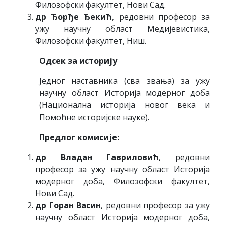
Филозофски факултет, Нови Сад.
др Ђорђе Ђекић
, редовни професор за
ужу научну област Медијевистика,
Филозофски факултет, Ниш.
Одсек за историју
Једног наставника (сва звања) за ужу
научну област Историја модерног доба
(Национална историја новог века и
Помоћне историјске науке).
Предлог комисије:
др
Владан Гавриловић
, редовни
професор за ужу научну област Историја
модерног доба, Филозофски факултет,
Нови Сад.
др
Горан Васин
, редовни професор за ужу
научну област Историја модерног доба,