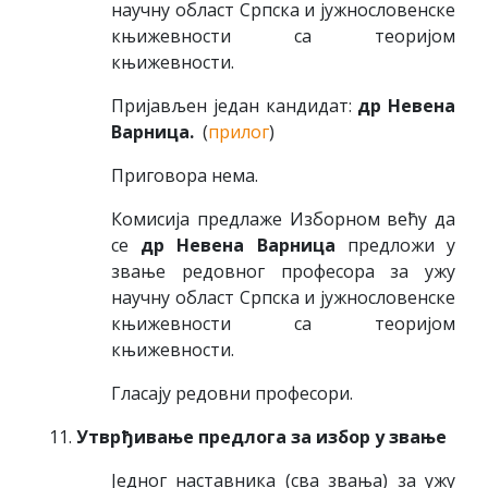
научну област Српска и јужнословенске
књижевности са теоријом
књижевности.
Пријављен један кандидат:
др Невена
Варница.
(
прилог
)
Приговора нема.
Комисија предлаже Изборном већу да
се
др Невена Варница
предложи у
звање редовног професора за ужу
научну област Српска и јужнословенске
књижевности са теоријом
књижевности.
Гласају редовни професори.
Утврђивање предлога за избор у звање
Једног наставника (сва звања) за ужу