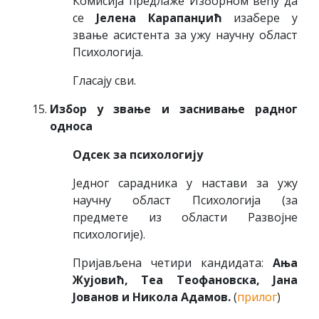
Комисија предлаже Изборном већу да
се
Јелена Карапанџић
изабере у
звање асистента за ужу научну област
Психологија.
Гласају сви.
Избор у звање и заснивање радног
односа
Одсек за психологију
Једног сарадника у настави за ужу
научну област Психологија (за
предмете из области Развојне
психологије).
Пријављена четири кандидата:
Ања
Жујовић, Теа Теофановска, Јана
Јованов и Никола Адамов.
(
прилог
)