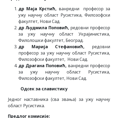
др Маја Крстић,
ванредни професор за
ужу научну област Русистика, Филозофски
факултет, Нови Сад.
др Људмила Поповић,
редовни професор
за ужу научну област Украјинистика,
Филолошки факултет, Београд.
др Марија Стефановић,
редовни
професор за ужу научну област Русистика,
Филозофски факултет, Нови Сад.
др Драгана Поповић,
ванредни професор
за ужу научну област Русистика,
Филозофски факултет, Нови Сад.
Одсек за славистику
Једног наставника (сва звања) за ужу научну
област Русистика.
Предлог комисије: