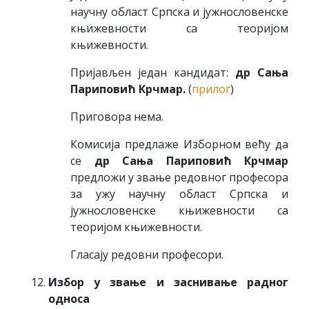
научну област Српска и јужнословенске
књижевности са теоријом
књижевности.
Пријављен један кандидат:
др Сања
Париповић Крчмар.
(
прилог
)
Приговора нема.
Комисија предлаже Изборном већу да
се
др Сања Париповић Крчмар
предложи у звање редовног професора
за ужу научну област Српска и
јужнословенске књижевности са
теоријом књижевности.
Гласају редовни професори.
Избор у звање и заснивање радног
односа