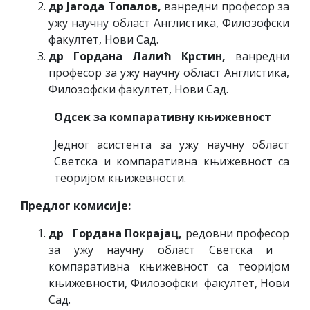
др Јагода Топалов,
ванредни професор за
ужу научну област Англистика, Филозофски
факултет, Нови Сад.
д
р Гордана Лалић Крстин,
ванредни
професор за ужу научну област Англистика,
Филозофски факултет, Нови Сад.
Одсек за компаративну књижевност
Једног асистента за ужу научну област
Светска и компаративна књижевност са
теоријом књижевности.
Предлог комисије:
др Гордана Покрајац,
редовни професор
за ужу научну област Светска и
компаративна књижевност са теоријом
књижевности, Филозофски факултет, Нови
Сад.