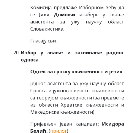
Комисија предлаже Изборном већу да
се
Јана Домоњи
изабере у звање
асистента за ужу научну област
Словакистика.
Гласају сви.
Избор у звање и заснивање радног
односа
Одсек за српску књижевност и језик
Једног асистента за ужу научну област
Српска и јужнословенске књижевности
са теоријом књижевности (за предмете
из области Хрватске књижевности и
Македонске књижевности) .
Пријављен један кандидат:
Исидора
Белић.
(
прилог
)