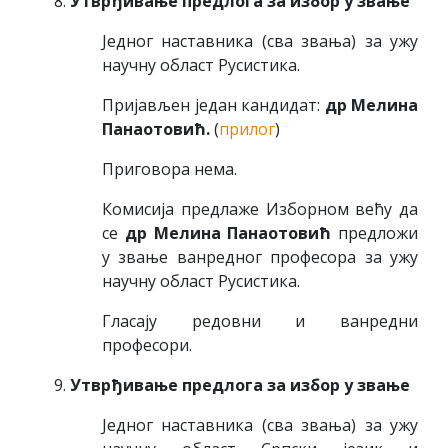
Утврђивање предлога за избор у звање
Једног наставника (сва звања) за ужу
научну област Русистика.
Пријављен један кандидат:
др Мелина
Панаотовић.
(
прилог
)
Приговора нема.
Комисија предлаже Изборном већу да
се
др Мелина Панаотовић
предложи
у звање ванредног професора за ужу
научну област Русистика.
Гласају редовни и ванредни
професори.
Утврђивање предлога за избор у звање
Једног наставника (сва звања) за ужу