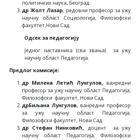
политичких наука, Београд.
др
Жолт Лазар
, редовни професор за ужу
научну област Социологија, Филозофски
факултет,Нови Сад.
Одсек за педагогију
Једног наставника (сва звања) за ужу
научну област Педагогија.
Предлог комисије:
др Милена Летић Лунгулов,
ванредни
професор за ужу научну област Педагогија,
Филозофски факултет, Нови Сад.
дрБиљана Лунгулов,
ванредни професор
за ужу научну област Педагогија,
Филозофски факултет, Нови Сад.
др Стефан Нинковић,
доцент за ужу
научну област Педагогија, Филозофски