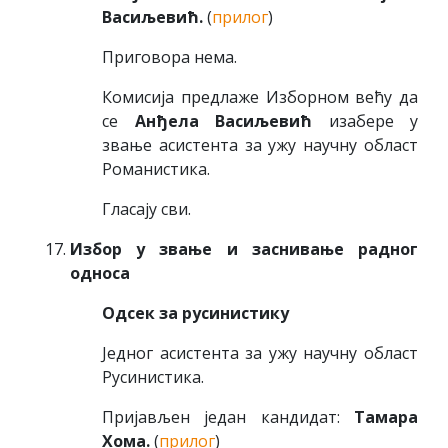
Васиљевић.
(
прилог
)
Приговора нема.
Комисија предлаже Изборном већу да
се
Анђела Васиљевић
изабере у
звање асистента за ужу научну област
Романистика.
Гласају сви.
Избор у звање и заснивање радног
односа
Одсек за русинистику
Једног асистента за ужу научну област
Русинистика.
Пријављен један кандидат:
Тамара
Хома.
(
прилог
)