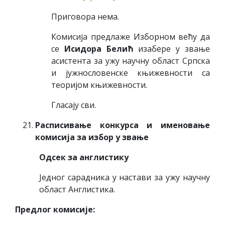
Приговора нема.
Комисија предлаже Изборном већу да
се
Исидора Белић
изабере у звање
асистента за ужу научну област Српска
и јужнословенске књижевности са
теоријом књижевности.
Гласају сви.
Расписивање конкурса и именовање
комисија за избор у звање
Одсек за англистику
Једног сарадника у настави за ужу научну
област Англистика.
Предлог комисије: