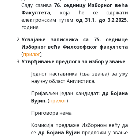
Саду сазива
76. седницу Изборног већа
Факултета
, која ће се одржати
електронским путем
од 31.1. до 3.2.2025.
године.
Усвајање записника са 75. седнице
Изборног већа Филозофског факултета
(
прилог
);
Утврђивање предлога за избор у звање
Једног наставника (сва звања) за ужу
научну област Англистика.
Пријављен један кандидат:
др Бојана
Вујин.
(
прилог
)
Приговора нема.
Комисија предлаже Изборном већу да
се
др Бојана Вујин
предложи у звање