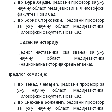
др Ђура Харди,
редовни професор за ужу
научну област Медијевистика, Филозофски
факултет Нови Сад.
др Борис Стојковски,
редовни професор
за ужу научну област Медијевистика,
Филозофски факултет, Нови Сад.
Одсек за историју
Једног наставника (сва звања) за ужу
научну област Медијевистика
(национална историја средњег века).
Предлог комисије:
др Ненад Лемајић
, редовни професор за
ужу научну област Медијевистика,
Филозофски факултет, Нови Сад.
др Снежана Божанић
, редовни професор
за ужу научну област Медијевистика,