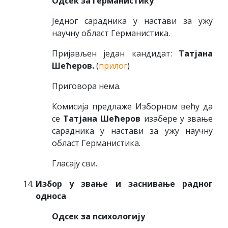
Одсек за германистику
Једног сарадника у настави за ужу
научну област Германистика.
Пријављен један кандидат:
Татјана
Шећеров.
(
прилог
)
Приговора нема.
Комисија предлаже Изборном већу да
се
Татјана Шећеров
изабере у звање
сарадника у настави за ужу научну
област Германистика.
Гласају сви.
Избор у звање и заснивање радног
односа
Одсек за психологију