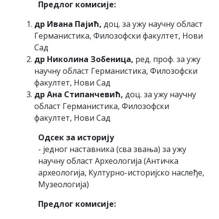
Предлог комисије:
др Ивана Пајић,
доц. за ужу научну област
Германистика, Филозофски факултет, Нови
Сад
др Николина Зобеница,
ред. проф. за ужу
научну област Германистика, Филозофски
факултет, Нови Сад
др Ана Стипанчевић,
доц. за ужу научну
област Германистика, Филозофски
факултет, Нови Сад
Одсек за историју
- једног наставника (сва звања) за ужу
научну област Археологија (Античка
археологија, Културно-историјско наслеђе,
Музеологија)
Предлог комисије: