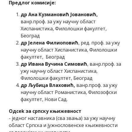
Предлог комисије:
др Ана Кузмановић Јовановић,
ванр.проф. за ужу научну област
Хиспанистика, Филолошки факултет,
Београд
др Јелена Филиоповић
, ред. проф. за ужу
научну област Хиспанистика, Филолошки
факултет, Београд
др Ивана Вучина Симовић
, ванр.проф. за
ужу научну област Хиспанистика,
Филолошки факултет, Београд
др Љубица Влаховић,
ванр.проф. за ужу
научну област Романистика, Филозофски
факултет, Нови Сад.
Одсеk за српску књижевност
- једног наставника (сва звања) за ужу научну
област Српска и јужнословенске књижевности