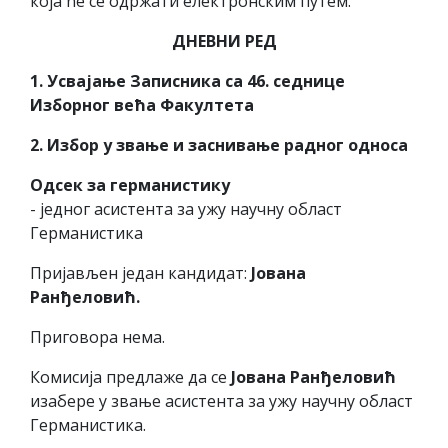
која ће се одржати електронским путем.
ДНЕВНИ РЕД
1. Усвајање Записника са 46. седнице
Изборног већа Факултета
2. Избор у звање и заснивање радног односа
Одсек за германистику
- једног асистента за ужу научну област
Германистика
Пријављен један кандидат:
Јована
Ранђеловић.
Приговора нема.
Комисија предлаже да се
Јована Ранђеловић
изабере у звање асистента за ужу научну област
Германистика.