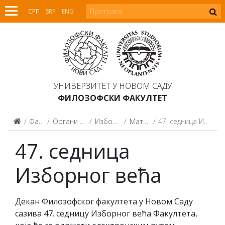
СРП
SRP
ENG
УНИВЕРЗИТЕТ У НОВОМ САДУ
ФИЛОЗОФСКИ ФАКУЛТЕТ
Факултет
Органи Факултета
Изборно веће
Материјали
47. седница Изборног већа
47. седница
Изборног већа
Декан Филозофског факултета у Новом Саду
сазива 47. седницу Изборног већа Факултета,