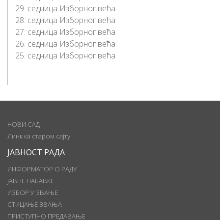
29. седница Изборног већа
28. седница Изборног већа
27. седница Изборног већа
26. седница Изборног већа
25. седница Изборног већа
НОВИ САД
Линк ка старом сајту
ЈАВНОСТ РАДА
ИНФОРМАТОР О РАДУ
ЈАВНЕ НАБАВКЕ
ИЗБОР У ЗВАЊЕ
СТИЦАЊЕ ЗВАЊА
ПРИСТУПНО ПРЕДАВАЊЕ