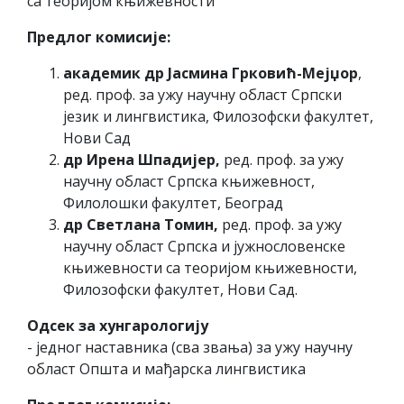
са теоријом књижевности
Предлог комисије:
академик др Јасмина Грковић-Мејџор
,
ред. проф. за ужу научну област Српски
језик и лингвистика, Филозофски факултет,
Нови Сад
др Ирена Шпадијер,
ред. проф. за ужу
научну област Српска књижевност,
Филолошки факултет, Београд
др Светлана Томин,
ред. проф. за ужу
научну област Српска и јужнословенске
књижевности са теоријом књижевности,
Филозофски факултет, Нови Сад.
Одсек за хунгарологију
- једног наставника (сва звања) за ужу научну
област Општа и мађарска лингвистика