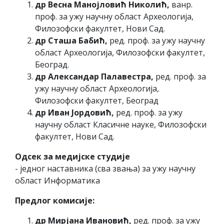
др Весна Манојловић Николић,
ванр.
проф. за ужу научну област Археологија,
Филозофски факултет, Нови Сад.
др Сташа Бабић,
ред. проф. за ужу научну
област Археологија, Филозофски факултет,
Београд.
др Александар Палавестра,
ред. проф. за
ужу научну област Археологија,
Филозофски факултет, Београд
др Иван Јордовић,
ред. проф. за ужу
научну област Класичне науке, Филозофски
факултет, Нови Сад.
Одсек за медијске студије
- једног наставника (сва звања) за ужу научну
област Информатика
Предлог комисије:
др Мирјана Ивановић,
ред. проф. за ужу