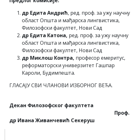
Предлог комисије:
др Едита Андрић
, ред. проф. за ужу научну
област Општа и мађарска лингвистика,
Филозофски факултет, Нови Сад
др Едита Катона,
ред. проф. за ужу научну
област Општа и мађарска лингвистика,
Филозофски факултет, Нови Сад
др Миклош Контра,
професор емеритус,
реформаторски универзитет Гашпар
Кароли, Будимпешта.
ГЛАСАЈУ СВИ ЧЛАНОВИ ИЗБОРНОГ ВЕЋА.
Декан Филозофског факултета
Проф.
др Ивана Живанчевић Секеруш