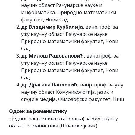
научну област Рачунарске науке и
Информатика, Природно-математички
факултет, Нови Сад
др Владимир Курбалија,
ванр.проф. за
ужу научну област Рачунарске науке,
Природно-математички факултет, Нови
Сад
др Милош Радовановић,
ванр.проф. за
ужу научну област Рачунарске науке,
Природно-математички факултет, Нови
Сад
др Драгана Павловић,
ванр. проф. за ужу
научну област Комуникологија, језик и
студије медија, Филозофски факултет, Ниш.
Одсек за романистику
- једног наставника (сва звања) за ужу научну
област Романистика (Шпански језик)