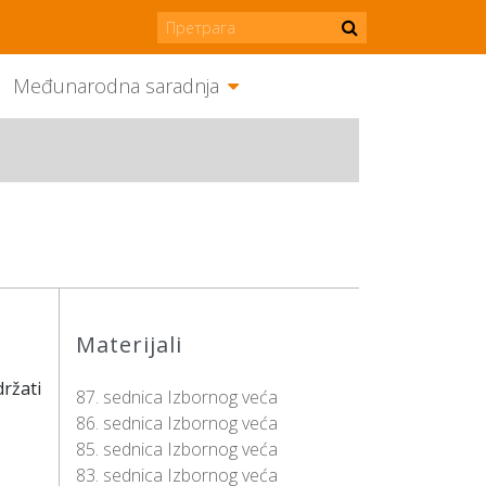
Međunarodna saradnja
Materijali
ržati
87. sednica Izbornog veća
86. sednica Izbornog veća
85. sednica Izbornog veća
83. sednica Izbornog veća