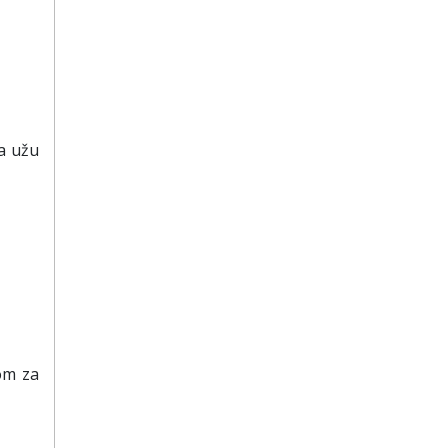
a užu
om za