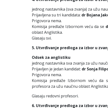
jednog nastavnika (sva zvanja) za užu nau
Prijavljena su tri kandidata:
dr Bojana Jako
Prigovora nema.
Komisija predlaže Izbornom veću da se
d
oblast Anglistika.
Glasaju svi.
5. Utvrđivanje predloga za izbor u zvan
Odsek za anglistiku
jednog nastavnika sva zvanja za užu naučn
Prijavljen je jedan kandidat:
dr Sonja Filip
Prigovora nema.
Komisija predlaže Izbornom veću da
profesora za užu naučnu oblast Anglistika
Glasaju redovni profesori.
6. Utvrđivanje predloga za izbor u zvan