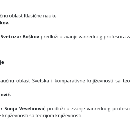
učnu oblast Klasične nauke
kov.
 Svetozar Boškov
predloži u zvanje vanrednog profesora z
je
naučnu oblast Svetska i komparativne književnosti sa teo
ović.
dr Sonja Veselinović
predloži u zvanje vanrednog profeso
književnosti sa teorijom književnosti.