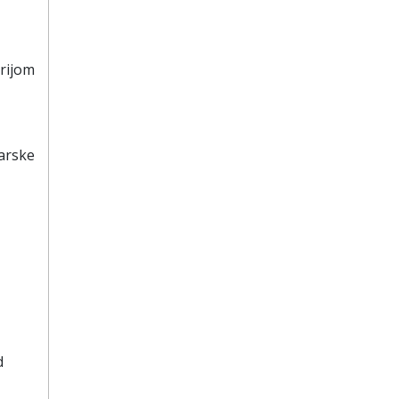
rijom
arske
d