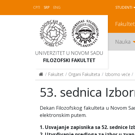
СРП
SRP
ENG
STUDENTI
Fakultet
Nauka
UNIVERZITET U NOVOM SADU
FILOZOFSKI FAKULTET
Fakultet
Organi Fakulteta
Izborno veće
53. sednica Izbo
Dekan Filozofskog fakulteta u Novom Sadu
elektronskim putem.
1. Usvajanje zapisnika sa
52
. sednice I
2. Utvrđivanje predloga za izbor u zvan