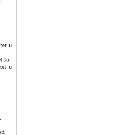
.
ltet u
 Nišu
ltet u
,
ad.