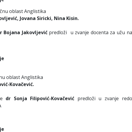
čnu oblast Anglistika
vljević, Jovana Siricki, Nina Kisin.
r Bojana Jakovljević
predloži u zvanje docenta za užu n
je
u oblast Anglistika
ović-Kovačević.
 se
dr Sonja Filipović-Kovačević
predloži u zvanje red
.
je