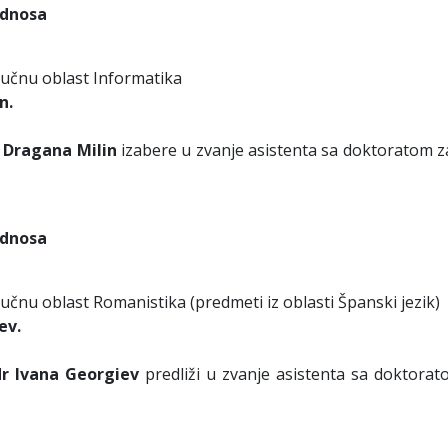
odnosa
aučnu oblast Informatika
n.
 Dragana Milin
izabere u zvanje asistenta sa doktoratom z
odnosa
čnu oblast Romanistika (predmeti iz oblasti Španski jezik)
ev.
dr
Ivana Georgiev
predliži u zvanje asistenta sa doktorat