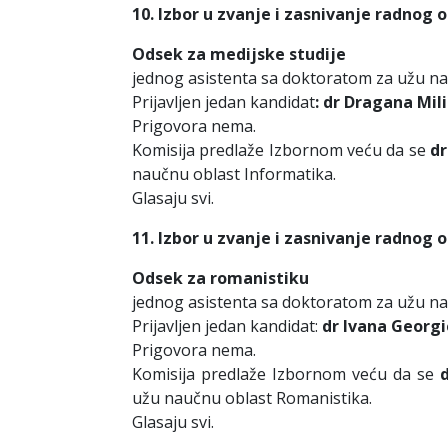
10. Izbor u zvanje i zasnivanje radnog 
Odsek za medijske studije
jednog asistenta sa doktoratom za užu n
Prijavljen jedan kandidat
: dr Dragana Mili
Prigovora nema.
Komisija predlaže Izbornom veću da se
dr
naučnu oblast Informatika.
Glasaju svi.
11. Izbor u zvanje i zasnivanje radnog 
Odsek za romanistiku
jednog asistenta sa doktoratom za užu nau
Prijavljen jedan kandidat:
dr Ivana Georgi
Prigovora nema.
Komisija predlaže Izbornom veću da se
užu naučnu oblast Romanistika.
Glasaju svi.