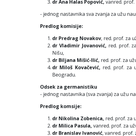
dr Ana Halas Popović,
vanred. prof.
- jednog nastavnika sva zvanja za užu nau
Predlog komisije:
dr Predrag Novakov
, red. prof. za
dr Vladimir Jovanović,
red. prof. za
Nišu,
dr Biljana Mišić-Ilić,
red. prof. za už
dr Miloš Kovačević,
red. prof. za u
Beogradu.
Odsek za germanistiku
- jednog nastavnika (sva zvanja) za užu n
Predlog komsije:
dr Nikolina Zobenica,
red. prof. za 
dr Milica Pasula,
vanred. prof. za už
dr Branislav Ivanović
, vanred. prof.