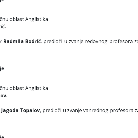
čnu oblast Anglistika
ič.
r Radmila Bodrič
, predloži u zvanje redovnog profesora z
je
čnu oblast Anglistika
ov.
 Jagoda Topalov,
predloži u zvanje vanrednog profesora z
je