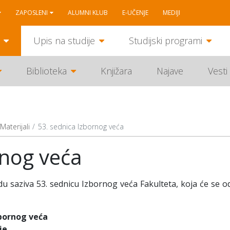
ZAPOSLENI
ALUMNI KLUB
E-UČENJE
MEDIJI
Upis na studije
Studijski programi
Biblioteka
Knjižara
Najave
Vesti
Materijali
53. sednica Izbornog veća
rnog veća
 saziva 53. sednicu Izbornog veća Fakulteta, koja će se od
zbornog veća
je