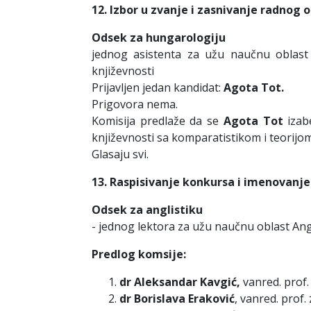
12. Izbor u zvanje i zasnivanje radnog 
Odsek za hungarologiju
jednog asistenta za užu naučnu oblast 
književnosti
Prijavljen jedan kandidat:
Agota Tot.
Prigovora nema.
Komisija predlaže da se
Agota Tot
izab
književnosti sa komparatistikom i teorijom
Glasaju svi.
13. Raspisivanje konkursa i imenovanje
Odsek za anglistiku
- jednog lektora za užu naučnu oblast Ang
Predlog komsije:
dr Aleksandar Kavgić,
vanred. prof.
dr Borislava Eraković
, vanred. prof.