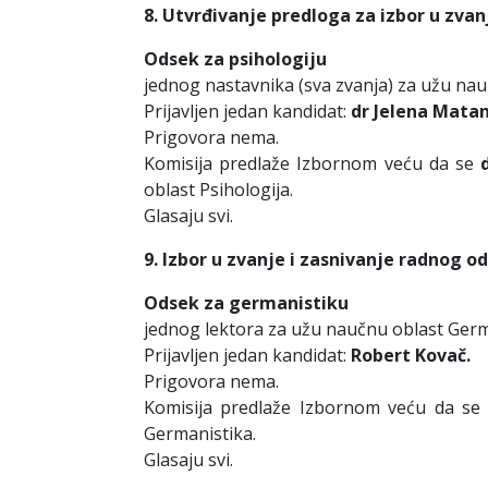
8. Utvrđivanje predloga za izbor u zvan
Odsek za psihologiju
jednog nastavnika (sva zvanja) za užu nau
Prijavljen jedan kandidat:
dr Jelena Matan
Prigovora nema.
Komisija predlaže Izbornom veću da se
oblast Psihologija.
Glasaju svi.
9. Izbor u zvanje i zasnivanje radnog o
Odsek za germanistiku
jednog lektora za užu naučnu oblast Germ
Prijavljen jedan kandidat:
Robert Kovač.
Prigovora nema.
Komisija predlaže Izbornom veću da s
Germanistika.
Glasaju svi.