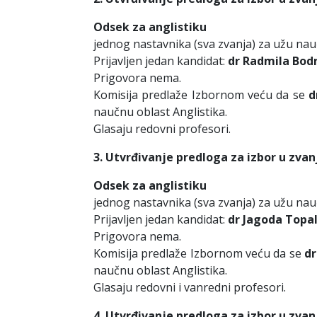
Odsek za anglistiku
jednog nastavnika (sva zvanja) za užu nau
Prijavljen jedan kandidat:
dr Radmila Bodr
Prigovora nema.
Komisija predlaže Izbornom veću da se
d
naučnu oblast Anglistika.
Glasaju redovni profesori.
3. Utvrđivanje predloga za izbor u zvan
Odsek za anglistiku
jednog nastavnika (sva zvanja) za užu nau
Prijavljen jedan kandidat:
dr Jagoda Topal
Prigovora nema.
Komisija predlaže Izbornom veću da se
dr
naučnu oblast Anglistika.
Glasaju redovni i vanredni profesori.
4. Utvrđivanje predloga za izbor u zvan