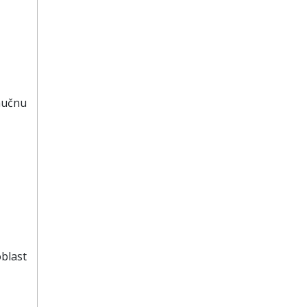
aučnu
blast