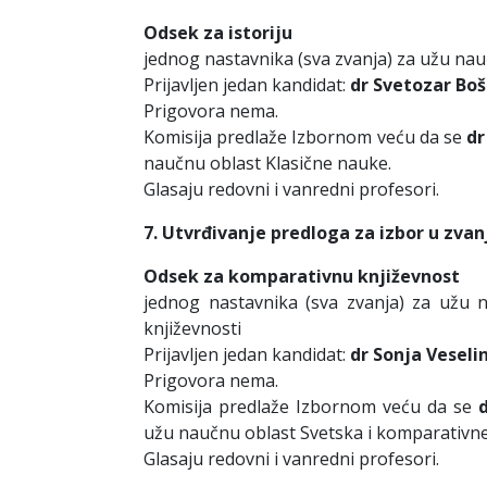
Odsek za istoriju
jednog nastavnika (sva zvanja) za užu na
Prijavljen jedan kandidat:
dr Svetozar Boš
Prigovora nema.
Komisija predlaže Izbornom veću da se
dr
naučnu oblast Klasične nauke.
Glasaju redovni i vanredni profesori.
7. Utvrđivanje predloga za izbor u zvan
Odsek za komparativnu književnost
jednog nastavnika (sva zvanja) za užu 
književnosti
Prijavljen jedan kandidat:
dr Sonja Veselin
Prigovora nema.
Komisija predlaže Izbornom veću da se
užu naučnu oblast Svetska i komparativne 
Glasaju redovni i vanredni profesori.