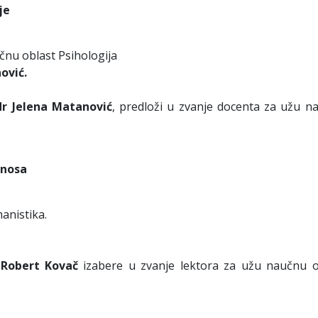
je
čnu oblast Psihologija
ović.
dr Jelena Matanović
, predloži u zvanje docenta za užu n
dnosa
anistika.
e
Robert Kovač
izabere u zvanje lektora za užu naučnu o