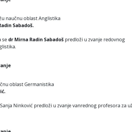
žu naučnu oblast Anglistika
Radin Sabadoš.
a se
dr Mirna Radin Sabadoš
predloži u zvanje redovnog
listika.
vanje
učnu oblast Germanistika
ić.
 Sanja Ninković predloži u zvanje vanrednog profesora za u
vanje