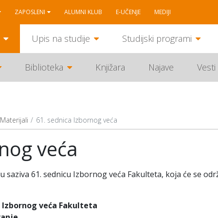
ZAPOSLENI
ALUMNI KLUB
E-UČENJE
MEDIJI
Upis na studije
Studijski programi
Biblioteka
Knjižara
Najave
Vesti
Materijali
61. sednica Izbornog veća
rnog veća
saziva 61. sednicu Izbornog veća Fakulteta, koja će se odr
e Izbornog veća Fakulteta
vanje