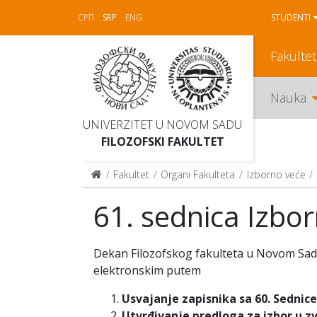
СРП
SRP
ENG
STUDENTI
Fakultet
Nauka
UNIVERZITET U NOVOM SADU
FILOZOFSKI FAKULTET
Fakultet
Organi Fakulteta
Izborno veće
61. sednica Izbo
Dekan Filozofskog fakulteta u Novom Sadu 
elektronskim putem
Usvajanje zapisnika sa 60. Sednic
Utvrđivanje predloga za izbor u z