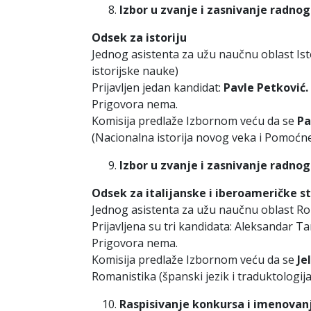
Izbor u zvanje i zasnivanje radno
Odsek za istoriju
Jednog asistenta za užu naučnu oblast Is
istorijske nauke)
Prijavljen jedan kandidat:
Pavle Petković.
Prigovora nema.
Komisija predlaže Izbornom veću da se
Pa
(Nacionalna istorija novog veka i Pomoćne
Izbor u zvanje i zasnivanje radno
Odsek za italijanske i iberoameričke s
Jednog asistenta za užu naučnu oblast Roma
Prijavljena su tri kandidata: Aleksandar Tan
Prigovora nema.
Komisija predlaže Izbornom veću da se
Je
Romanistika (španski jezik i traduktologija
Raspisivanje konkursa i imenovan