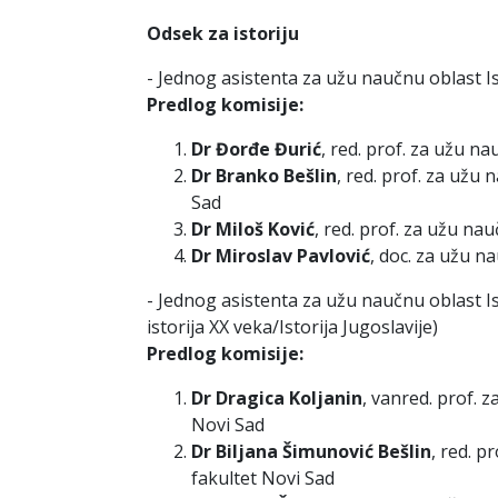
Odsek za istoriju
- Jednog asistenta za užu naučnu oblast Is
Predlog komisije:
Dr Đorđe Đurić
, red. prof. za užu n
Dr Branko Bešlin
, red. prof. za užu
Sad
Dr Miloš Ković
, red. prof. za užu na
Dr Miroslav Pavlović
, doc. za užu n
- Jednog asistenta za užu naučnu oblast I
istorija XX veka/Istorija Jugoslavije)
Predlog komisije:
Dr Dragica Koljanin
, vanred. prof. 
Novi Sad
Dr Biljana Šimunović Bešlin
, red. p
fakultet Novi Sad