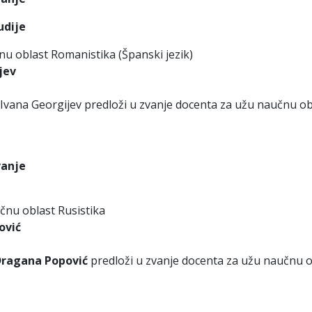
udije
u oblast Romanistika (Španski jezik)
jev
Ivana Georgijev predloži u zvanje docenta za užu naučnu ob
vanje
čnu oblast Rusistika
ović
Dragana Popović
predloži u zvanje docenta za užu naučnu o