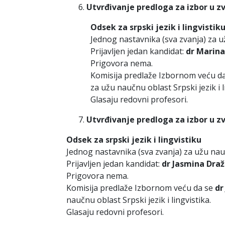
Utvrđivanje predloga za izbor u z
Odsek za srpski jezik i lingvistik
Jednog nastavnika (sva zvanja) za už
Prijavljen jedan kandidat:
dr Marina
Prigovora nema.
Komisija predlaže Izbornom veću d
za užu naučnu oblast Srpski jezik i l
Glasaju redovni profesori.
Utvrđivanje predloga za izbor u z
Odsek za srpski jezik i lingvistiku
Jednog nastavnika (sva zvanja) za užu naučn
Prijavljen jedan kandidat:
dr Jasmina Draž
Prigovora nema.
Komisija predlaže Izbornom veću da se
dr
naučnu oblast Srpski jezik i lingvistika.
Glasaju redovni profesori.