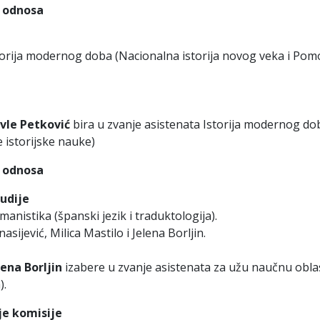
g odnosa
torija modernog doba (Nacionalna istorija novog veka i Po
vle Petković
bira u zvanje asistenata Istorija modernog do
 istorijske nauke)
g odnosa
tudije
nistika (španski jezik i traduktologija).
asijević, Milica Mastilo i Jelena Borljin.
lena Borljin
izabere u zvanje asistenata za užu naučnu obla
).
je komisije