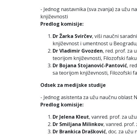
- Jednog nastavnika (sva zvanja) za užu n
književnosti
Predlog komisije:
Dr Žarka Svirčev
, viši naučni sarad
književnost i umentnost u Beogradu
Dr Vladimir Gvozden
, red. prof. z
teorijom književnosti, Filozofski faku
Dr Bojana Stojanović-Pantović
, re
sa teorijom književnosti, Filozofski f
Odsek za medijske studije
- Jednog asistenta za užu naučnu oblast No
Predlog komisije:
Dr Jelena Kleut
, vanred. prof. za už
Dr Smiljana Milinkov
, vanred. prof
Dr Brankica Drašković
, doc. za užu