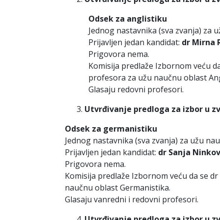
Odsek za anglistiku
Jednog nastavnika (sva zvanja) za u
Prijavljen jedan kandidat:
dr Mirna 
Prigovora nema.
Komisija predlaže Izbornom veću d
profesora za užu naučnu oblast Ang
Glasaju redovni profesori.
Utvrđivanje predloga za izbor u z
Odsek za germanistiku
Jednog nastavnika (sva zvanja) za užu na
Prijavljen jedan kandidat:
dr Sanja Ninkov
Prigovora nema.
Komisija predlaže Izbornom veću da se dr
naučnu oblast Germanistika.
Glasaju vanredni i redovni profesori.
Utvrđivanje predloga za izbor u z