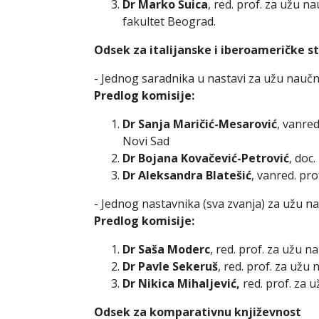
Dr Marko Šuica
, red. prof. za užu n
fakultet Beograd.
Odsek za italijanske i iberoameričke s
- Jednog saradnika u nastavi za užu naučn
Predlog komisije:
Dr Sanja Maričić-Mesarović
, vanred
Novi Sad
Dr Bojana Kovačević-Petrović
, doc
Dr Aleksandra Blatešić
, vanred. pr
- Jednog nastavnika (sva zvanja) za užu na
Predlog komisije:
Dr Saša Moderc
, red. prof. za užu n
Dr Pavle Sekeruš
, red. prof. za užu
Dr Nikica Mihaljević,
red. prof. za u
Odsek za komparativnu književnost