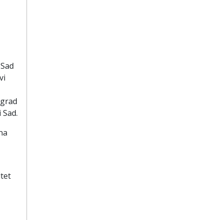
 Sad
vi
ograd
 Sad.
na
tet