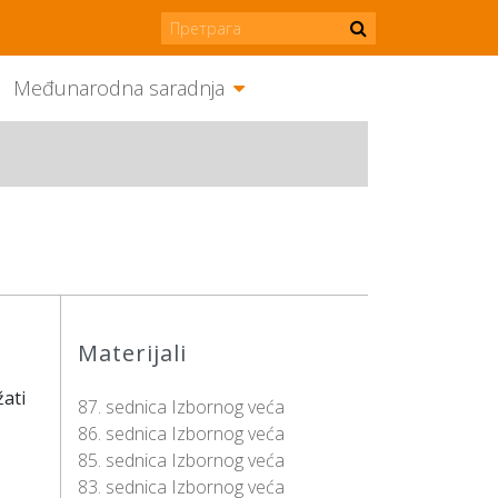
Međunarodna saradnja
Materijali
žati
87. sednica Izbornog veća
86. sednica Izbornog veća
85. sednica Izbornog veća
83. sednica Izbornog veća