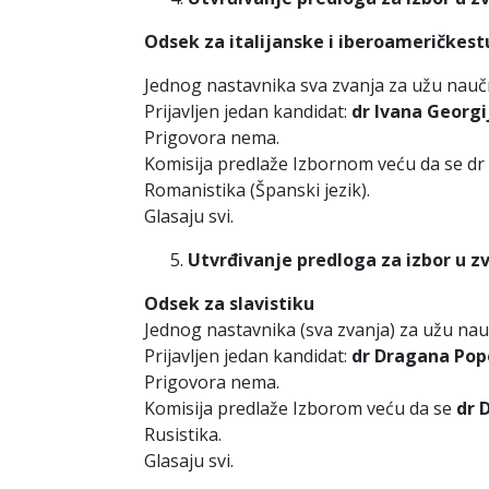
Odsek za italijanske i iberoameričkest
Jednog nastavnika sva zvanja za užu naučn
Prijavljen jedan kandidat:
dr Ivana Georgi
Prigovora nema.
Komisija predlaže Izbornom veću da se dr 
Romanistika (Španski jezik).
Glasaju svi.
Utvrđivanje predloga za izbor u z
Odsek za slavistiku
Jednog nastavnika (sva zvanja) za užu nau
Prijavljen jedan kandidat:
dr Dragana Pop
Prigovora nema.
Komisija predlaže Izborom veću da se
dr 
Rusistika.
Glasaju svi.