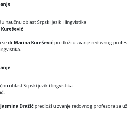
vanje
u
u naučnu oblast Srpski jezik i lingvistika
 Kurešević
a se
dr Marina Kurešević
predloži u zvanje redovnog profe
ingvistika.
vanje
u oblast Srpski jezik i lingvistika
ić.
 Jasmina Dražić
predloži u zvanje redovnog profesora za u